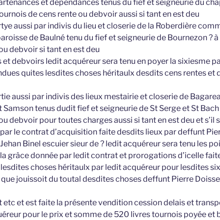
rtenances et dépendances tenus du fief et seigneurie du chapi
ournois de cens rente ou debvoir aussi si tant en est deu
tye aussi par indivis du lieu et closerie de la Roberdière comme
aroisse de Baulné tenu du fief et seigneurie de Bournezon ? à
ou debvoir si tant en est deu
 et debvoirs ledit acquéreur sera tenu en poyer la sixiesme pa
dues quites lesdites choses héritaulx desdits cens rentes et d
tie aussi par indivis des lieux mestairie et closerie de Bagarea
t Samson tenus dudit fief et seigneurie de St Serge et St Bach
ou debvoir pour toutes charges aussi si tant en est deu et s’il
ar le contrat d’acquisition faite desdits lieux par deffunt Pie
Jehan Binel escuier sieur de ? ledit acquéreur sera tenu les poi
 la grâce donnée par ledit contrat et prorogations d’icelle fait
 lesdites choses héritaulx par ledit acquéreur pour lesdites si
e que jouissoit du toutal desdites choses deffunt Pierre Doiss
 etc et est faite la présente vendition cession delais et transp
éreur pour le prix et somme de 520 livres tournois poyée et 