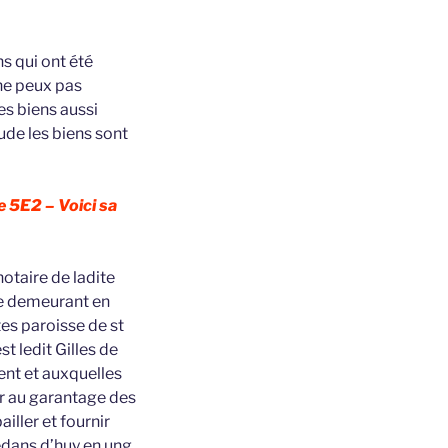
s qui ont été
 ne peux pas
es biens aussi
de les biens sont
e 5E2 – Voici sa
otaire de ladite
re demeurant en
es paroisse de st
t ledit Gilles de
ent et auxquelles
er au garantage des
iller et fournir
edans d’huy en ung