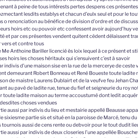
enant à peine de tous intérests pertes despens ces présente
mectant lesdits establys et chacun d’eulx seul et pour le tout
 o renonciation au bénéfice de division d’ordre et de discussi
 leurs hoirs etc ou pouvoir etc confessent avoir aujourd’huy 
rté et par ces présentes vendent quitent cèdent délaissent tra
 vers et contre tous
 Anthoine Bariller licencié ès loix lequel à ce présent et st
ses hoirs les choses héritaulx qui s’ensuivent c’est à savoir
ar indivis d’une maison sise en la rue de la mercerye de ceste v
sent demeurant Robert Bonneau et René Boueste toute ladite 
son de maistre Laurens Dublairt et de la veufve feu Jehan Cha
ant au pavé de ladite rue, tenue du fief et seigneurie du roy not
r toute ladite maison au terme accoustumé dont ledit acquére
n desdites choses vendues
tie aussi par indivis du lieu et mestairie appellé Beausse app
 sixiesme partie sis et situé en la paroisse de Marcé, tenu du 
 tournois aussi de cens rente ou debvoir pour le tout dudit lieu
tie aussi par indivis de deux closeries l’une appellée Bouschet