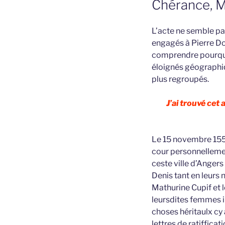
Chérance, M
L’acte ne semble pa
engagés à Pierre Doi
comprendre pourquoi 
éloignés géographiq
plus regroupés.
J’ai trouvé cet
Le 15 novembre 1552
cour personnelleme
ceste ville d’Anger
Denis tant en leurs 
Mathurine Cupif et 
leursdites femmes i
choses héritaulx cy 
lettres de ratiffic