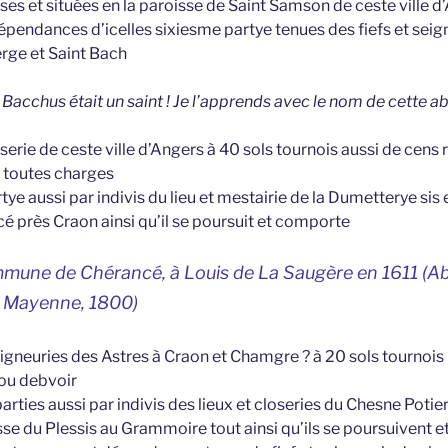
es et situées en la paroisse de Saint Samson de ceste ville d
pendances d’icelles sixiesme partye tenues des fiefs et seign
erge et Saint Bach
 Bacchus était un saint ! Je l’apprends avec le nom de cette 
oserie de ceste ville d’Angers à 40 sols tournois aussi de cens 
r toutes charges
ye aussi par indivis du lieu et mestairie de la Dumetterye sis e
é près Craon ainsi qu’il se poursuit et comporte
mmune de Chérancé, à Louis de La Saugère en 1611 (A
la Mayenne, 1800)
eigneuries des Astres à Craon et Chamgre ? à 20 sols tournois p
 ou debvoir
arties aussi par indivis des lieux et closeries du Chesne Potie
isse du Plessis au Grammoire tout ainsi qu’ils se poursuivent