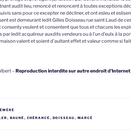
nant audit lieu, renoncé et renoncent à toutes exceptions décl
suivis sans pour ce excepter ne décliner, et ont esleu et eslise
sent est demeurant ledit Gilles Doisseau rue saint Laud de ce
 consenty veulent et consentent que tous et chacuns les explo
és par ledit acquéreur auxdits vendeurs ou à l’un d’eulx à la po
 maison valent et soient d’aultant effet et valeur comme si fait
lbert –
Reproduction interdite sur autre endroit d’Interne
RÉMÉRÉ
LER
,
BAUNÉ
,
CHÉRANCÉ
,
DOISSEAU
,
MARCÉ