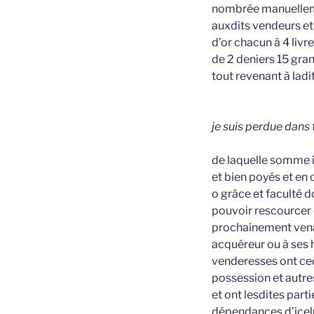
nombrée manuelleme
auxdits vendeurs et
d’or chacun à 4 livr
de 2 deniers 15 gra
tout revenant à lad
je suis perdue dans 
de laquelle somme i
et bien poyés et en 
o grâce et faculté 
pouvoir rescourcer 
prochainement venan
acquéreur ou à ses h
venderesses ont ced
possession et autres
et ont lesdites par
dépendances d’icelu