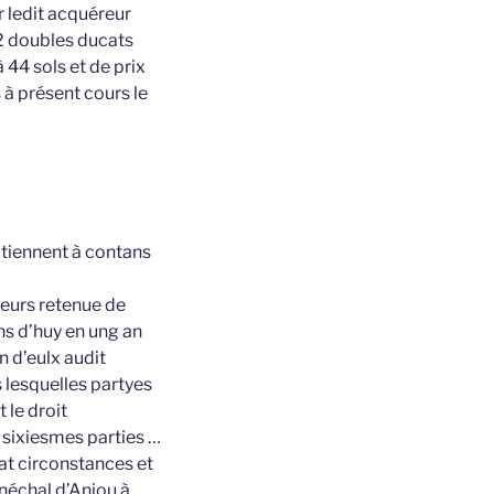
 ledit acquéreur
82 doubles ducats
 44 sols et de prix
 à présent cours le
 tiennent à contans
deurs retenue de
ns d’huy en ung an
 d’eulx audit
s lesquelles partyes
 le droit
s sixiesmes parties …
at circonstances et
néchal d’Anjou à