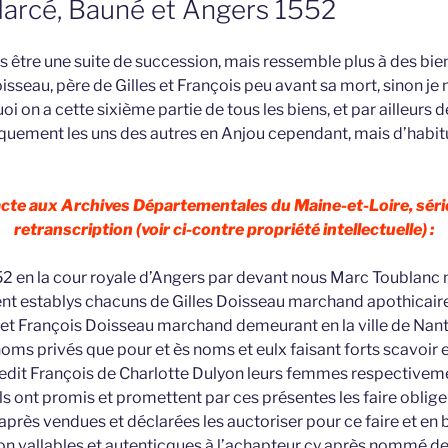
arcé, Bauné et Angers 1552
s être une suite de succession, mais ressemble plus à des bien
sseau, père de Gilles et François peu avant sa mort, sinon je
on a cette sixième partie de tous les biens, et par ailleurs d
uement les uns des autres en Anjou cependant, mais d’habitu
 acte aux Archives Départementales du Maine-et-Loire, séri
retranscription (voir ci-contre propriété intellectuelle) :
 en la cour royale d’Angers par devant nous Marc Toublanc n
nt establys chacuns de Gilles Doisseau marchand apothicai
s et François Doisseau marchand demeurant en la ville de Nant
noms privés que pour et ès noms et eulx faisant forts scavoir es
ledit François de Charlotte Dulyon leurs femmes respectivem
ls ont promis et promettent par ces présentes les faire oblig
après vendues et déclarées les auctoriser pour ce faire et en ba
ation vallables et autenticques à l’achapteur cy après nommé d