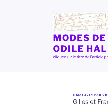
Aller
au
contenu
principal
MODES DE 
ODILE HA
cliquez sur le titre de l'articl
PUBLIÉ
8 MAI 2014
PAR
OH
LE
Gilles et Fr