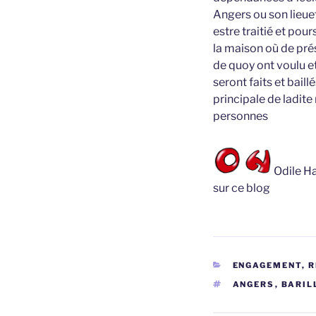
Angers ou son lieuet
estre traitié et pour
la maison où de pré
de quoy ont voulu et
seront faits et baill
principale de ladite
personnes
Odile Ha
sur ce blog
CATÉGORIES
ENGAGEMENT, 
ÉTIQUETTES
ANGERS
,
BARIL