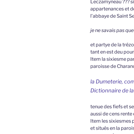
Leczamyneau ??? sis
appartenances et dé
l’abbaye de Saint S
je ne savais pas que
et partye de la tréz
tant en est deu pou
Item la sixiesme part
paroisse de Charanc
la Dumeterie, co
Dictionnaire de 
tenue des fiefs et s
aussi de cens rente
Item les sixiesmes p
et situés en la paro