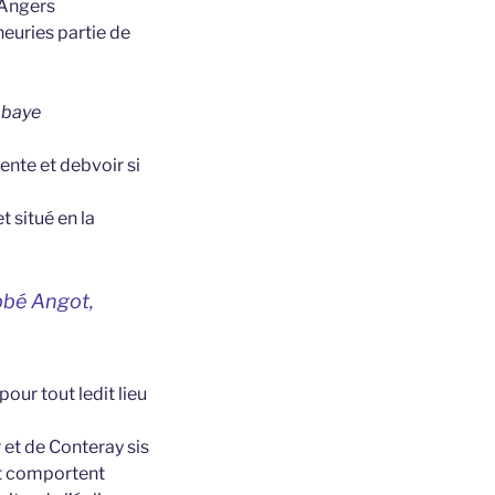
’Angers
euries partie de
abbaye
rente et debvoir si
t situé en la
bbé Angot,
our tout ledit lieu
r et de Conteray sis
 et comportent