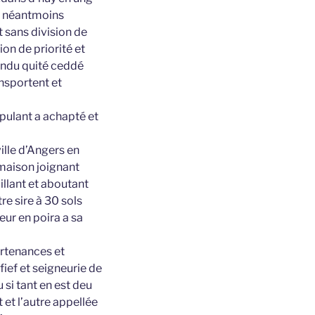
s néantmoins
 sans division de
on de priorité et
vendu quité ceddé
nsportent et
ipulant a achapté et
ille d’Angers en
maison joignant
illant et aboutant
re sire à 30 sols
ur en poira a sa
artenances et
fief et seigneurie de
 si tant en est deu
 et l’autre appellée