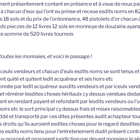
nt présentement contant en présence et à veue de nous par
 à chacun d’eux qui l’ont eu prinse et receue esdits noms en 
es 18 sols et du prix de l’ordonnance, 48 pistolets d’or chacun à
nds pieczes de 12 livres 12 sols en monnoye de douzains ayans
ite somme de 520 livres tournois
toutes les monnaies, et voici le passage !
ceulx vendeurs et chacun d’eulx esdits noms se sont tenus et
ont quité et quitent ledit acquéreur et ses hoirs etc
donnée par ledit acquéreur auxdits vendeurs et par iceulx ven
et rémérer lesdites choses héritaulx cy dessus vendues deda
t en rendant payant et refondant par lesdits vendeurs ou l’un
oirs etc le sort principal cy dessus frais et mises raisonnable
dé et transporté par ces dites présentes audit achapteur tout
 droits qu’ils auroient esdites choses pour le regard desdite
ties esdits noms tenu pour l’entretenement dudit présent contr
y prorogé et prorogent juridiction par devant monsieur le sé