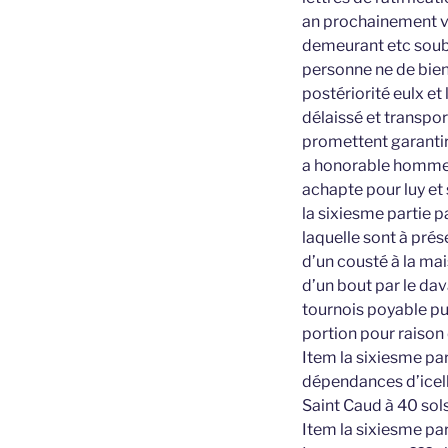
an prochainement v
demeurant etc soubz
personne ne de biens
postériorité eulx et
délaissé et transpo
promettent garantir
a honorable homme Me
achapte pour luy et 
la sixiesme partie p
laquelle sont à pré
d’un cousté à la mai
d’un bout par le dav
tournois poyable pu
portion pour raiso
Item la sixiesme par
dépendances d’icelle
Saint Caud à 40 sols
Item la sixiesme par