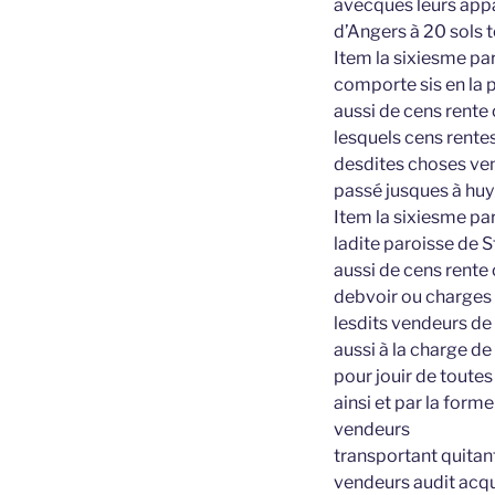
avecques leurs appa
d’Angers à 20 sols t
Item la sixiesme par
comporte sis en la p
aussi de cens rente 
lesquels cens rentes
desdites choses ven
passé jusques à huy
Item la sixiesme par
ladite paroisse de S
aussi de cens rente 
debvoir ou charges p
lesdits vendeurs de 
aussi à la charge de
pour jouir de toutes
ainsi et par la form
vendeurs
transportant quitant
vendeurs audit acqu