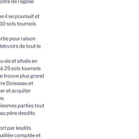
tre de l’église
 il se poursuit et
 10 sols tournois
rtie pour raison
ebvoirs de tout le
u sis et situés en
 à 25 sols tournois
 se trouve plus grand
rre Doisseau et
er et acquiter
es
xiesmes parties tout
eau père desdits
ort par lesdits
baillée comptée et