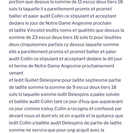
portion que dessus la somme de 11 escuz deux tiers 18
sols tz laquelle il a pareillement promis et promet
bailler et paier audit Collin ce stipulant et acceptant
dedans le jour de Notre Dame Angevine prochain
et ladite Vincelot esdits noms et qualités que dessus la
somme de 23 escuz deux tiers 16 sols tz pour lesdites
deux cinquiesmes parties cy dessus laquelle somme
elle a pareillement promis et promet bailler et paier
audit Collin ce stipulant et acceptant dedans le dit jour
et terme de Notre Dame Angevine prochainement
venant
et ledit Guillet Delespine pour ladite septiesme partie
de ladite somme la somme de 9 escuz deux tiers 18
sols tz laquelle somme ledit Delespins a paiée solvée
et baillée audit Collin tant ce jour d’huy que auparavant
ce jour comme iceluy Collin a recognu et confessé par
devant nous et dont etc et en a quité et la quitance que
ledit Collin a baillée audit Delespins de partie de ladite
somme ne servira que pour ung acquit avec la