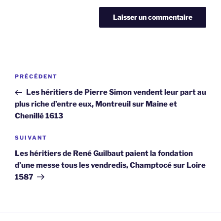
Navigation
Article
PRÉCÉDENT
de
précédent
Les héritiers de Pierre Simon vendent leur part au
l’article
plus riche d’entre eux, Montreuil sur Maine et
Chenillé 1613
Article
SUIVANT
suivant
Les héritiers de René Guilbaut paient la fondation
d’une messe tous les vendredis, Champtocé sur Loire
1587