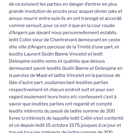
de ce estoient les parties en danger d’entrer en plus
grande involution de procès pour auquel obvier paix et
amour nourrir entre eulx ils en ont transigé et accordé
comme sensuit, pour ce est-il que en la cour royale
d’Angers par davant nous personnellement establis
ledit Collin sieur de Chantrenard demeurant en ceste
dite ville d’Angers paroisse de la Trinité d’une part, et
lesdits Laurent Godin Banne Vincelot et ledit
Delespine esdits noms et qualités que dessus
demeurant savoir lesdits Godin Banne et Delespine en
la paroise de Mazé et ladite Vincelot en la paroisse de
Gée d’autre part, soubzmectant lesdites parties
respectivement et chacun endroit soit et pour son
regard seulement leurs hoirs etc confessent c’est à
savoir que lesdites parties ont regardé et compté
lesdits intérests du passé de ladite somme de 300
livres tz intérests de laquelle ledit Collin s’est contenté
et ce depuis ledit 15 octobre 1575 jusques à ce jour et
trouvé tous les intérests de ladite somme de 300