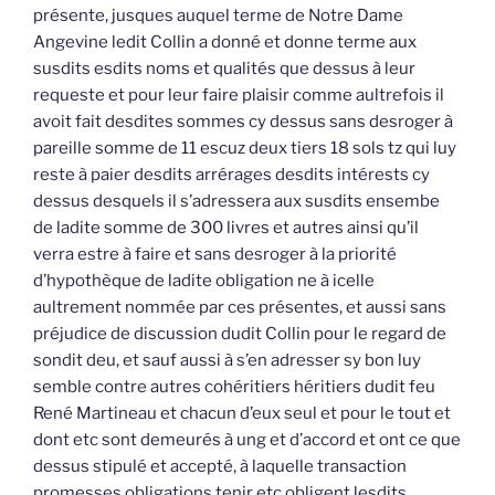
présente, jusques auquel terme de Notre Dame
Angevine ledit Collin a donné et donne terme aux
susdits esdits noms et qualités que dessus à leur
requeste et pour leur faire plaisir comme aultrefois il
avoit fait desdites sommes cy dessus sans desroger à
pareille somme de 11 escuz deux tiers 18 sols tz qui luy
reste à paier desdits arrérages desdits intérests cy
dessus desquels il s’adressera aux susdits ensembe
de ladite somme de 300 livres et autres ainsi qu’il
verra estre à faire et sans desroger à la priorité
d’hypothèque de ladite obligation ne à icelle
aultrement nommée par ces présentes, et aussi sans
préjudice de discussion dudit Collin pour le regard de
sondit deu, et sauf aussi à s’en adresser sy bon luy
semble contre autres cohéritiers héritiers dudit feu
René Martineau et chacun d’eux seul et pour le tout et
dont etc sont demeurés à ung et d’accord et ont ce que
dessus stipulé et accepté, à laquelle transaction
promesses obligations tenir etc obligent lesdits