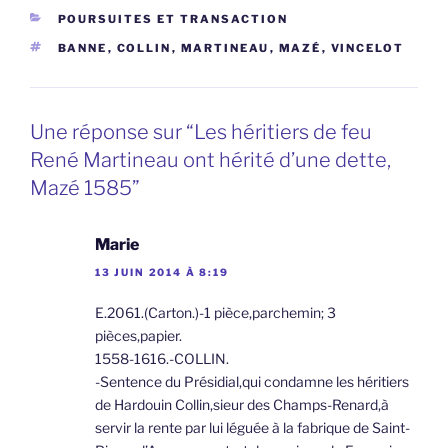
CATÉGORIES
POURSUITES ET TRANSACTION
ÉTIQUETTES
BANNE
,
COLLIN
,
MARTINEAU
,
MAZÉ
,
VINCELOT
Une réponse sur “Les héritiers de feu
René Martineau ont hérité d’une dette,
Mazé 1585”
Marie
13 JUIN 2014 À 8:19
E.2061.(Carton.)-1 pièce,parchemin; 3
pièces,papier.
1558-1616.-COLLIN.
-Sentence du Présidial,qui condamne les héritiers
de Hardouin Collin,sieur des Champs-Renard,à
servir la rente par lui léguée à la fabrique de Saint-