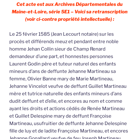
Cet acte est aux Archives Départementales du
Maine-et-Loire, série 5E1 – Voici sa retranscription
(voir ci-contre propriété intellectuelle) :
Le 25 février 1585 (Jean Lecourt notaire) sur les
procès et différends meuz et pendant entre noble
homme Jehan Collin sieur de Champ Renard
demandeur d’une part, et honnestes personnes
Laurent Godin père et tuteur naturel des enfants
mineurs d’ans de deffunte Jehanne Martineau sa
femme, Olivier Banne mary de Marie Martineau,
Jehanne Vincelot veufve de deffunt Guillet Martineau
mère et tutrice naturelle des enfants mineurs d’ans
dudit deffunt et d’elle, et encores au nom et comme
ayant les droits et actions cédés de Renée Martineau
et Guillet Delespine mary de deffunt Françoise
Martineau, usufruitier de deffunte Jehanne Delespine
fille de luy et de ladite Françoise Martineau, et encores
Jehanne Gonallard veufve de feu Joseph Martineau