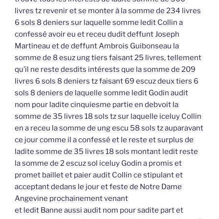
livres tz revenir et se monter à la somme de 234 livres
6 sols 8 deniers sur laquelle somme ledit Collin a
confessé avoir eu et receu dudit deffunt Joseph
Martineau et de deffunt Ambrois Guibonseau la
somme de 8 esuz ung tiers faisant 25 livres, tellement
qu’il ne reste desdits intérests que la somme de 209
livres 6 sols 8 deniers tz faisant 69 escuz deux tiers 6
sols 8 deniers de laquelle somme ledit Godin audit
nom pour ladite cinquiesme partie en debvoit la
somme de 35 livres 18 sols tz sur laquelle iceluy Collin
en a receu la somme de ung escu 58 sols tz auparavant
ce jour comme il a confessé et le reste et surplus de
ladite somme de 35 livres 18 sols montant ledit reste
la somme de 2 escuz sol iceluy Godin a promis et
promet baillet et paier audit Collin ce stipulant et
acceptant dedans le jour et feste de Notre Dame
Angevine prochainement venant
et ledit Banne aussi audit nom pour sadite part et