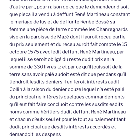
d’autre part, pour raison de ce que le demandeur disoit
que pieca il a vendu à deffunt René Martineau constant
le mariage de luy et de deffunte Renée Bossé sa
femme une pièce de terre nommée les Chanregnards
sise en la paroisse de Mazé dont il auroit receu partie
du prix seulement et du receu auroit fait compte le 15
octobre 1575 avec ledit deffunt René Martineau, par
lequel il se seroit obligé du reste dudit prix en la
somme de 330 livres tz et par ce qu’il jouissoit de la
terre sans avoir paié audoit esté dit que pendans qu’il
tiendroit lesdits deniers il en feroit intérests audit
Collin à la raison du denier douze lequel n’a esté paié
du principal ne intérests quelques commandements
qu’il eut fait faire concluoit contre les susdits esdits
noms comme héritiers dudit deffunt René Martineau
et chacun d’eulx seul et pour le tout au paiement tant
dudit principal que desdits intérests accordés et
demandoit les despens