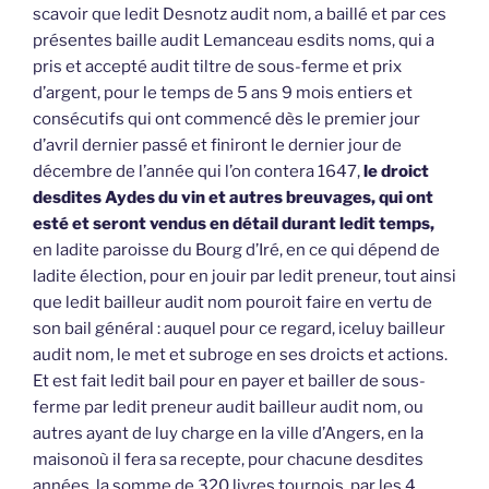
scavoir que ledit Desnotz audit nom, a baillé et par ces
présentes baille audit Lemanceau esdits noms, qui a
pris et accepté audit tiltre de sous-ferme et prix
d’argent, pour le temps de 5 ans 9 mois entiers et
consécutifs qui ont commencé dès le premier jour
d’avril dernier passé et finiront le dernier jour de
décembre de l’année qui l’on contera 1647,
le droict
desdites Aydes du vin et autres breuvages, qui ont
esté et seront vendus en détail durant ledit temps,
en ladite paroisse du Bourg d’Iré, en ce qui dépend de
ladite élection, pour en jouir par ledit preneur, tout ainsi
que ledit bailleur audit nom pouroit faire en vertu de
son bail général : auquel pour ce regard, iceluy bailleur
audit nom, le met et subroge en ses droicts et actions.
Et est fait ledit bail pour en payer et bailler de sous-
ferme par ledit preneur audit bailleur audit nom, ou
autres ayant de luy charge en la ville d’Angers, en la
maisonoù il fera sa recepte, pour chacune desdites
années, la somme de 320 livres tournois, par les 4