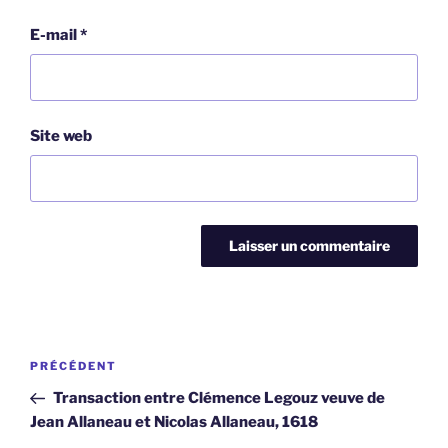
E-mail
*
Site web
Navigation
Article
PRÉCÉDENT
de
précédent
Transaction entre Clémence Legouz veuve de
l’article
Jean Allaneau et Nicolas Allaneau, 1618