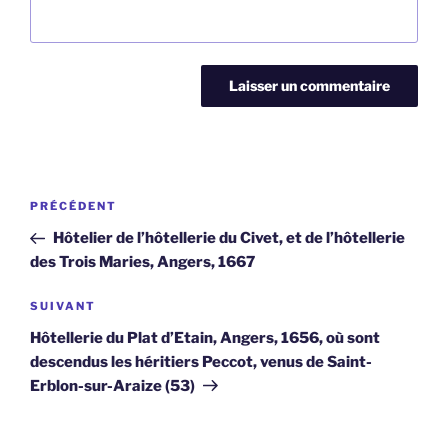
Navigation
Article
PRÉCÉDENT
de
précédent
Hôtelier de l’hôtellerie du Civet, et de l’hôtellerie
l’article
des Trois Maries, Angers, 1667
Article
SUIVANT
suivant
Hôtellerie du Plat d’Etain, Angers, 1656, où sont
descendus les héritiers Peccot, venus de Saint-
Erblon-sur-Araize (53)