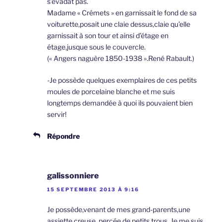
s’évadât pas.
Madame « Crêmets » en garnissait le fond de sa
voiturette,posait une claie dessus,claie qu’elle
garnissait à son tour et ainsi d’étage en
étage,jusque sous le couvercle.
(« Angers naguère 1850-1938 ».René Rabault.)
-Je possède quelques exemplaires de ces petits
moules de porcelaine blanche et me suis
longtemps demandée à quoi ils pouvaient bien
servir!
Répondre
galissonniere
15 SEPTEMBRE 2013 À 9:16
Je possède,venant de mes grand-parents,une
assiette creuse, perçée de petits trous. Je me suis