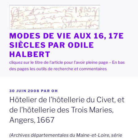
Aller
au
contenu
principal
MODES DE VIE AUX 16, 17E
SIÈCLES PAR ODILE
HALBERT
cliquez sur le titre de l'article pour l'avoir pleine page – En bas
des pages les outils de recherche et commentaires
PUBLIÉ
30 JUIN 2008
PAR
OH
LE
Hôtelier de l’hôtellerie du Civet, et
de l’hôtellerie des Trois Maries,
Angers, 1667
(Archives départementales du Maine-et-Loire, série