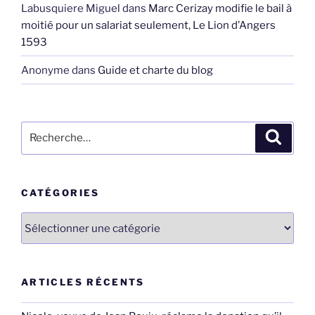
Labusquiere Miguel
dans
Marc Cerizay modifie le bail à
moitié pour un salariat seulement, Le Lion d’Angers
1593
Anonyme
dans
Guide et charte du blog
Recherche
Recher
pour
:
CATÉGORIES
Catégories
ARTICLES RÉCENTS