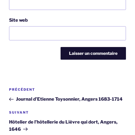
Site web
Navigation
Article
PRÉCÉDENT
de
précédent
Journal d’Etienne Toysonnier, Angers 1683-1714
l’article
Article
SUIVANT
suivant
Hôtelier de l’hôtellerie du Lièvre qui dort, Angers,
1646