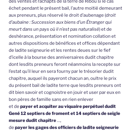
des ventes et rachapts de la terre de Ribou si le cas
échet pendant le présent bail, l’autre moitié demeurant
aux preneurs, plus réservé le droit d’aubenage (
droit
d’aubaine : Succession aux biens d’un Étranger qui
meurt dans un pays où il n’est pas naturalisé
) et de
deshérance, présentation et nomination collation et
autres dispositions de bénéfices et offices dépendant
de ladite seigneurie et les rentes deues sur le fief
d’icelle à la bourse des anniversaires dudit chapitre
dont lesdits preneurs feront néanmoins la recepte sur
l’estat qu’il leur en sera fourny par le trésorier dudit
chapitre, auquel ils payeront chacun an, oultre le prix
du présent bail de ladite terre que lesdits preneurs ont
dit bien savoir et cognoistre en jouir et user par eux en
bon pères de famille sans en rien enlever
et de
payer et acquiter au viquaire perpétuel dudit
Gené 12 septiers de froment et 14 septiers de seigle
mesure dudit chapitre
…,
de
payer les gages des officiers de ladite seigneurie