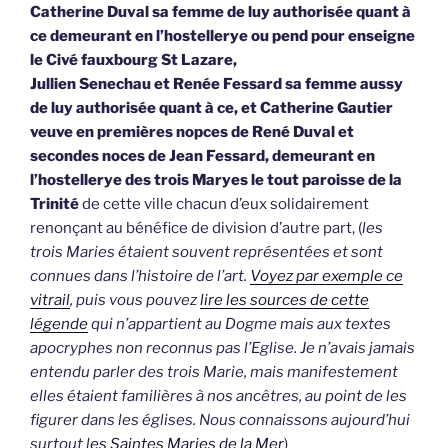
Catherine Duval sa femme de luy authorisée quant à
ce demeurant en l’hostellerye ou pend pour enseigne
le Civé fauxbourg St Lazare,
Jullien Senechau et Renée Fessard sa femme aussy
de luy authorisée quant à ce, et Catherine Gautier
veuve en premières nopces de René Duval et
secondes noces de Jean Fessard, demeurant en
l’hostellerye des trois Maryes le tout paroisse de la
Trinité
de cette ville chacun d’eux solidairement
renonçant au bénéfice de division d’autre part, (
les
trois Maries étaient souvent représentées et sont
connues dans l’histoire de l’art.
Voyez par exemple ce
vitrail
, puis vous pouvez
lire les sources de cette
légende
qui n’appartient au Dogme mais aux textes
apocryphes non reconnus pas l’Eglise. Je n’avais jamais
entendu parler des trois Marie, mais manifestement
elles étaient familières à nos ancêtres, au point de les
figurer dans les églises. Nous connaissons aujourd’hui
surtout l
es Saintes Maries de la Mer
)