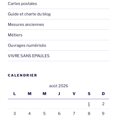
Cartes postales
Guide et charte du blog
Mesures anciennes
Métiers
Ouvrages numérisés
VIVRE SANS EPAULES
CALENDRIER
août 2026
L
M
M
J
V
S
D
1
2
3
4
5
6
7
8
9