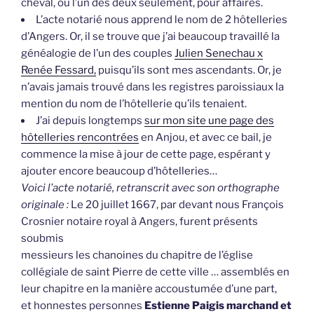
cheval, ou l’un des deux seulement, pour affaires.
L’acte notarié nous apprend le nom de 2 hôtelleries
d’Angers. Or, il se trouve que j’ai beaucoup travaillé la
généalogie de l’un des couples
Julien Senechau x
Renée Fessard,
puisqu’ils sont mes ascendants. Or, je
n’avais jamais trouvé dans les registres paroissiaux la
mention du nom de l’hôtellerie qu’ils tenaient.
J’ai depuis longtemps
sur mon site une page des
hôtelleries rencontrées
en Anjou, et avec ce bail, je
commence la mise à jour de cette page, espérant y
ajouter encore beaucoup d’hôtelleries…
Voici l’acte notarié, retranscrit avec son orthographe
originale :
Le 20 juillet 1667, par devant nous François
Crosnier notaire royal à Angers, furent présents
soubmis
messieurs les chanoines du chapitre de l’église
collégiale de saint Pierre de cette ville … assemblés en
leur chapitre en la manière accoustumée d’une part,
et honnestes personnes
Estienne Paigis marchand et