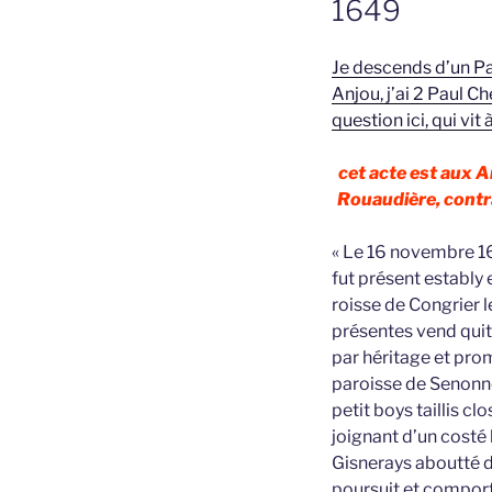
1649
Je descends d’un Pa
Anjou, j’ai 2 Paul Ch
question ici, qui vi
cet acte est aux 
Rouaudière, contrat
« Le 16 novembre 16
fut présent estably
roisse de Congrier l
présentes vend quit
par héritage et prom
paroisse de Senonne
petit boys taillis c
joignant d’un costé 
Gisnerays aboutté d’
poursuit et comporte