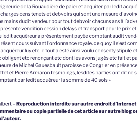
seigneurie de la Rouaudière de paier et acquiter par ledit acqu
 charges cens tenets et debvoirs qui sont une mesure d’avo
es mains dudit vendeur pour tout debvoir chacuns ans à l’adve
la présente vendition cession delays et transport pour le prix
me ledit acquéreur a présentement payée comptant audit ven
ésent cours suivant l’ordonnance royale, de quoy il s’est com
t acquéreur luy etc le tout a esté ainsi voulu consenty stipulé e
c obligent etc renonçant etc dont les avons jugés etc fait et pas
meure de Michel Gauesbault paroisse de Congrier en présenc
ttet et Pierre Armaron tesmoings, lesdites parties ont dit ne sa
mptant par ledit acquéreur la somme de 40 sols »
lbert –
Reproduction interdite sur autre endroit d’Interne
mmentaire ou copie partielle de cet article sur autre blog o
 d’auteur.