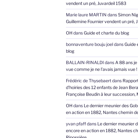
vendent un pré, Juvardeil 1583
Marie laure MARTIN
dans
Simon Nig
Guillemine Fournier vendent un pré, 
OH
dans
Guide et charte du blog
bonnaventure bouju joel
dans
Guide 
blog
BALLAIN-RINALDI
dans
A 88 ans je
vue comme je ne l’avais jamais vue !
Frédéric de Thysebaert
dans
Rappor
d’hoiries des 12 enfants de Jean Bera
Françoise Beudin à leur succession,
OH
dans
Le dernier meunier des Gob
en action en 1882, Nantes chemin de
yvan pfaff
dans
Le dernier meunier 
encore en action en 1882, Nantes ch
Ripossière