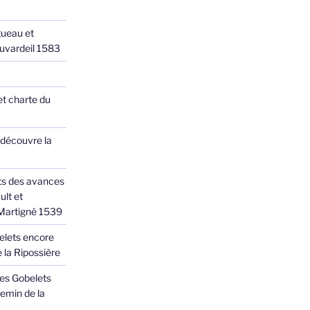
ueau et
Juvardeil 1583
et charte du
 découvre la
ts des avances
ult et
 Martigné 1539
elets encore
 la Ripossière
des Gobelets
emin de la