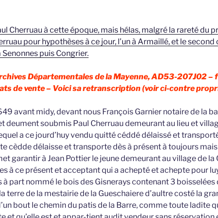
ul Cherruau à cette époque, mais hélas, malgré la rareté du 
erruau pour hypothèses à ce jour, l’un à Armaillé, et le second c
t à Senonnes puis Congrier.
Archives Départementales de la Mayenne, AD53-207J02 – f
s de vente – Voici sa retranscription (voir ci-contre proprié
49 avant midy, devant nous François Garnier notaire de la 
 et deument soubmis Paul Cherruau demeurant au lieu et villa
equel a ce jourd’huy vendu quitté céddé délaissé et transporté
te cèdde délaisse et transporte dès à présent à toujours mai
et garantir à Jean Pottier le jeune demeurant au village de l
s à ce présent et acceptant qui a achepté et achepte pour luy
los à part nommé le bois des Gisnerays contenant 3 boisselées 
la terre de la mestairie de la Gueschaiere d’aultre costé la gr
un bout le chemin du patis de la Barre, comme toute ladite qua
 et qu’elle est et appar-tient audit vendeur sans réservation 