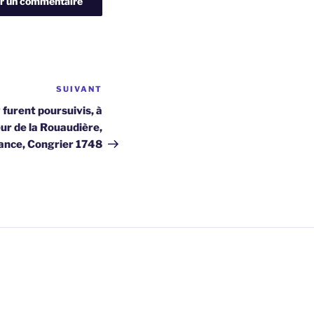
SUIVANT
Article
suivant
furent poursuivis, à
eur de la Rouaudière,
rance, Congrier 1748