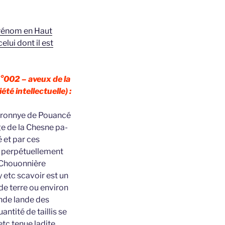
prénom en Haut
elui dont il est
°002 – aveux de la
té intellectuelle) :
baronnye de Pouancé
ge de la Chesne pa-
 et par ces
s perpétuellement
a Chouonnière
 etc scavoir est un
de terre ou environ
ande lande des
ntité de taillis se
etc tenue ladite