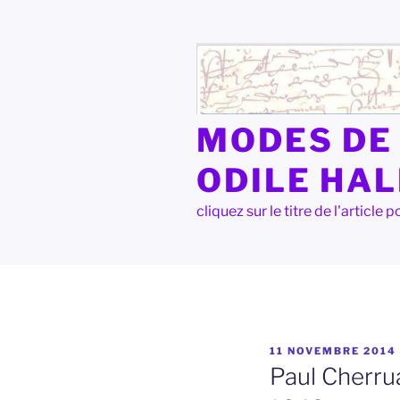
Aller
au
contenu
principal
MODES DE 
ODILE HA
cliquez sur le titre de l'articl
PUBLIÉ
11 NOVEMBRE 2014
LE
Paul Cherrua