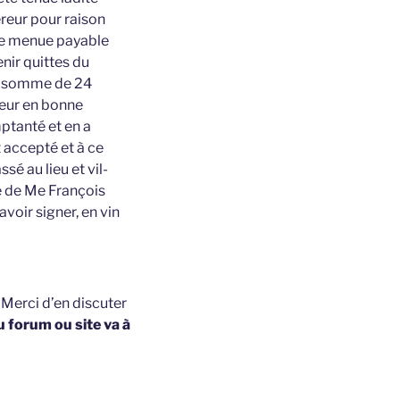
éreur pour raison
ine menue payable
nir quittes du
 et somme de 24
deur en bonne
ptanté et en a
t accepté et à ce
sé au lieu et vil-
e de Me François
voir signer, en vin
t
Merci d’en discuter
u forum ou site va à