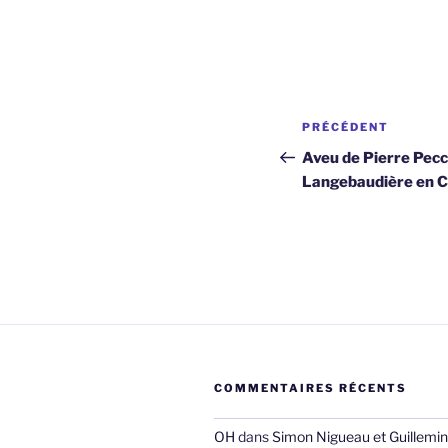
Navigation
Article
PRÉCÉDENT
de
précédent
Aveu de Pierre Pecco
Langebaudière en C
l’article
COMMENTAIRES RÉCENTS
OH
dans
Simon Nigueau et Guillemin