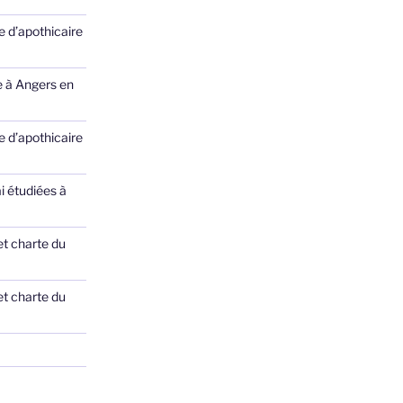
 d’apothicaire
e à Angers en
 d’apothicaire
ai étudiées à
et charte du
et charte du