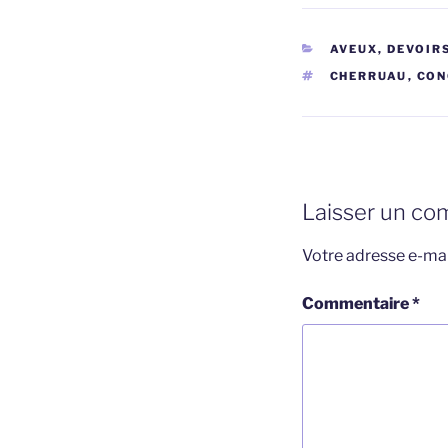
CATÉGORIES
AVEUX, DEVOIR
ÉTIQUETTES
CHERRUAU
,
CON
Laisser un co
Votre adresse e-mai
Commentaire
*