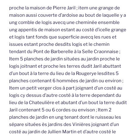
proche la maison de Pierre Jaril ; item une grange de
maison aussi couverte d’ardoise au bout de laquelle y a
ung comble de logis avecq une cheminée ensemble
ung appentis de maison estant au costé d’icelle grange
et logis tant fonds que superficie avecq les rues et
issues estant proche desdits logis et le chemin
tendant du Pont de Barberelle à la Selle Craonnaise ;
Item 5 planches de jardin situées au jardin proche le
logis joitnant et proche les terres dudit Jaril abuttant
d’un bout à la terre du lieu de la Rougerye lesdites 5
planches contenant 6 hommées de jardin ou environ ;
Item un petit verger clos à part joignant d’un costé au
logis cy dessus d’autre costé à la terre dependant du
lieu de la Chateulière et abutant d’un bout la terre dudit
Jaril contenant 5 ou 6 cordes ou envison ; Item 2
planches de jardin en ung tenant dont le ruisseau les
sépare situées ès jardins des Vinières joignant d’un
costé au jardin de Jullien Martin et d’autre costé le