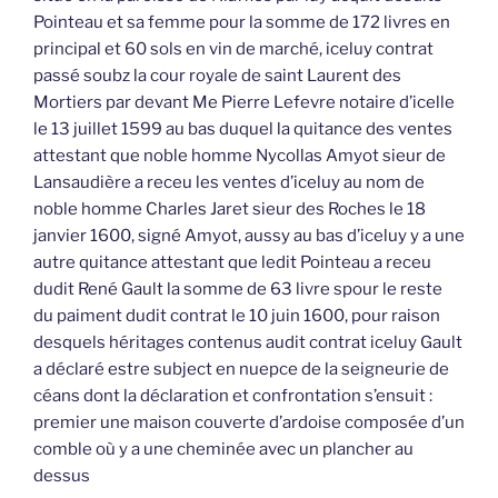
Pointeau et sa femme pour la somme de 172 livres en
principal et 60 sols en vin de marché, iceluy contrat
passé soubz la cour royale de saint Laurent des
Mortiers par devant Me Pierre Lefevre notaire d’icelle
le 13 juillet 1599 au bas duquel la quitance des ventes
attestant que noble homme Nycollas Amyot sieur de
Lansaudière a receu les ventes d’iceluy au nom de
noble homme Charles Jaret sieur des Roches le 18
janvier 1600, signé Amyot, aussy au bas d’iceluy y a une
autre quitance attestant que ledit Pointeau a receu
dudit René Gault la somme de 63 livre spour le reste
du paiment dudit contrat le 10 juin 1600, pour raison
desquels héritages contenus audit contrat iceluy Gault
a déclaré estre subject en nuepce de la seigneurie de
céans dont la déclaration et confrontation s’ensuit :
premier une maison couverte d’ardoise composée d’un
comble où y a une cheminée avec un plancher au
dessus