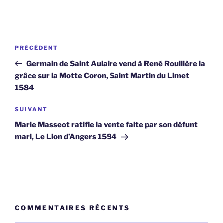
Navigation
Article
PRÉCÉDENT
de
précédent
Germain de Saint Aulaire vend à René Roullière la
l’article
grâce sur la Motte Coron, Saint Martin du Limet
1584
Article
SUIVANT
suivant
Marie Masseot ratifie la vente faite par son défunt
mari, Le Lion d’Angers 1594
COMMENTAIRES RÉCENTS