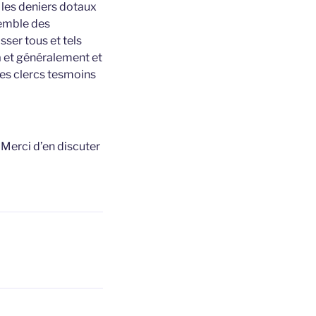
 les deniers dotaux
semble des
sser tous et tels
a et généralement et
res clercs tesmoins
t
Merci d’en discuter