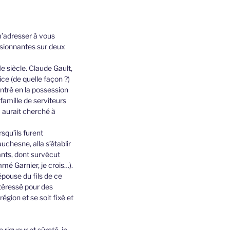
m’adresser à vous
ssionnantes sur deux
Ie siècle. Claude Gault,
ce (de quelle façon ?)
entré en la possession
famille de serviteurs
) aurait cherché à
rsqu’ils furent
chesne, alla s’établir
ants, dont survécut
mé Garnier, je crois…).
pouse du fils de ce
intéressé pour des
région et se soit fixé et
rigueur et sûreté, je