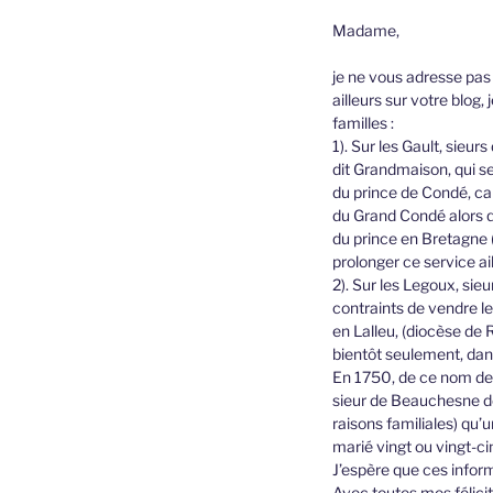
Madame,
je ne vous adresse pas
ailleurs sur votre blo
familles :
1). Sur les Gault, sieur
dit Grandmaison, qui se
du prince de Condé, car
du Grand Condé alors qu
du prince en Bretagne (
prolonger ce service ai
2). Sur les Legoux, sieu
contraints de vendre l
en Lalleu, (diocèse de 
bientôt seulement, dans
En 1750, de ce nom de 
sieur de Beauchesne de l
raisons familiales) qu’u
marié vingt ou vingt-cin
J’espère que ces infor
Avec toutes mes félicit