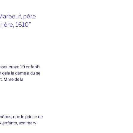
 Marbeuf, père
rière, 1610”
Pasqueraye 19 enfants
r cela la dame a du se
nt. Mme de la
hènes, que le prince de
ux enfants, son mary