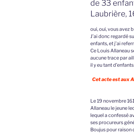
de 33 enfan
Laubrière, 
oui, oui, vous avez b
J’ai donc regardé su
enfants, et j’ai refe
Ce Louis Allaneau se
aucune trace par aill
il y eu tant d’enfants
Cet acte est aux 
Le 19 novembre 1610
Allaneau le jeune l
lequel a confessé a
ses procureurs géné
Boujus pour raison d