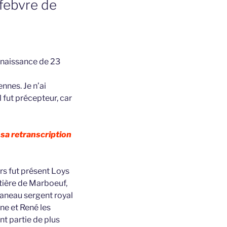
efebvre de
onnaissance de 23
nnes. Je n’ai
l fut précepteur, car
sa retranscription
rs fut présent Loys
etière de Marboeuf,
laneau sergent royal
ne et René les
nt partie de plus