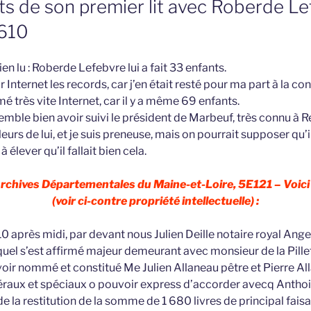
ts de son premier lit avec Roberde L
1610
ien lu : Roberde Lefebvre lui a fait 33 enfants.
r Internet les records, car j’en était resté pour ma part à la c
rmé très vite Internet, car il y a même 69 enfants.
mble bien avoir suivi le président de Marbeuf, très connu à Re
eurs de lui, et je suis preneuse, mais on pourrait supposer qu’i
 à élever qu’il fallait bien cela.
Archives Départementales du Maine-et-Loire, 5E121 – Voici 
(voir ci-contre propriété intellectuelle) :
 après midi, par devant nous Julien Deille notaire royal Ange
equel s’est affirmé majeur demeurant avec monsieur de la Pill
voir nommé et constitué Me Julien Allaneau pêtre et Pierre Al
raux et spéciaux o pouvoir express d’accorder avecq Anthoi
e la restitution de la somme de 1 680 livres de principal faisa