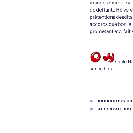
grande somme touché
de deffunte Hélye V
prétentions desdits 
accords que bon leu
prometant etc, fait
Odile Ha
sur ce blog
CATÉGORIES
POURSUITES E
ÉTIQUETTES
ALLANEAU
,
BOU