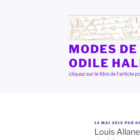
Aller
au
contenu
principal
MODES DE 
ODILE HA
cliquez sur le titre de l'articl
PUBLIÉ
14 MAI 2015
PAR
O
LE
Louis Allane