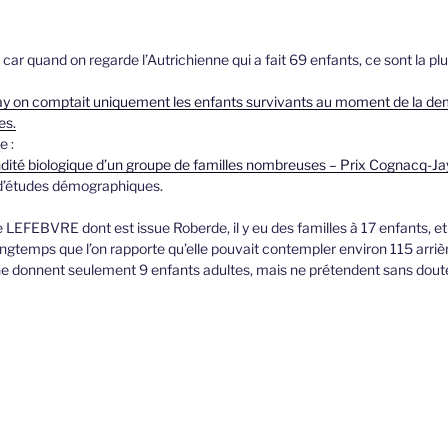
ar quand on regarde l’Autrichienne qui a fait 69 enfants, ce sont la pl
ay on comptait uniquement les enfants survivants au moment de la de
es.
e :
dité biologique d’un groupe de familles nombreuses – Prix Cognacq-J
ut d’études démographiques.
le LEFEBVRE dont est issue Roberde, il y eu des familles à 17 enfants, e
 longtemps que l’on rapporte qu’elle pouvait contempler environ 115 arriè
ne donnent seulement 9 enfants adultes, mais ne prétendent sans doute 