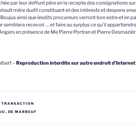
e par leur deffunt père en la recepte des consignations sur
etault mère dudit constituant et des intérests et despens en
Boujus ainsi que lesdits procureurs verront bon estre et en pa
r semblera recevoir … et faire au surplus ce qu’il appartiendr
 Angers en présence de Me Pierre Portran et Pierre Desmaziè
lbert –
Reproduction interdite sur autre endroit d’Interne
T TRANSACTION
JU
,
DE MARBEUF