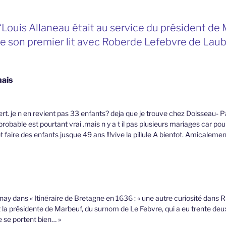
“Louis Allaneau était au service du président de
e son premier lit avec Roberde Lefebvre de Laub
nais
. je n en revient pas 33 enfants? deja que je trouve chez Doisseau- 
robable est pourtant vrai .mais n y a t il pas plusieurs mariages car pou
 faire des enfants jusque 49 ans !!!vive la pillule A bientot. Amicaleme
y dans « Itinéraire de Bretagne en 1636 : « une autre curiosité dans R
t la présidente de Marbeuf, du surnom de Le Febvre, qui a eu trente de
le se portent bien… »