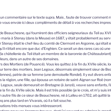
 un commentaire sur le texte supra. Mais , faute de trouver comment 
g, je vous envoie ici deux compléments de détail à vos recherches impre
s de Beauchesne, qui fournirent des officiers seigneuriaux du Teil au XVI
 maria à Stenay (dans la Meuse) en 1687, y était probablement au servi
 Stenay était le chef-lieu du comté de Clermont en Argonne, qui était 
’il n’était encore que duc d’Enghien. Ce serait un des rares cas où une 
la châtellenie du Teil était un membre de la baronnie de Châteaubriant
lleurs, dans un autre de ses domaines.
rs des Mortiers (de Pouancé). Vous les quittez à la fin du XVIIe siècle, lo
eur terre des mortiers. Jean Legoux, désormais simplement sieur de Beau
Rennes), patrie de sa femme (une demoiselle Rondel). Il y eut divers enf
 la région, une fille, qui épousa un notaire de saint-Aignan sur Roë (nom
Legoux, seule demeurait en Bretagne (à Janzé), veuve sans enfants, l’é
a fin du XVIIe siècle. Mais il est très possible (je le crois, et m’y suis 
n autre fils de ce sieur de Beauchesne, né à Lalleu en 1702, ait quitté la 
q ans plus tard en Vivarais, où il a fait souche.
mations très menues vous intéresseront.
ations pour vos énormes travaux, dont j’ai souvent pu admirer la grande 