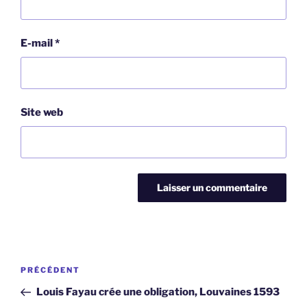
E-mail
*
Site web
Navigation
Article
PRÉCÉDENT
de
précédent
Louis Fayau crée une obligation, Louvaines 1593
l’article