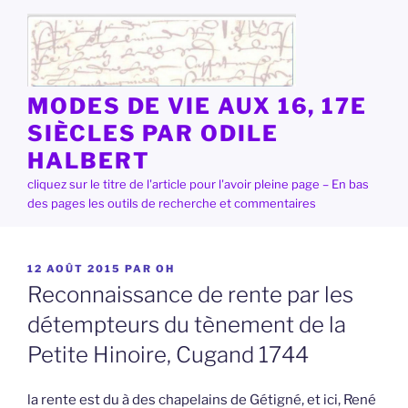
Aller
au
contenu
principal
MODES DE VIE AUX 16, 17E
SIÈCLES PAR ODILE
HALBERT
cliquez sur le titre de l'article pour l'avoir pleine page – En bas
des pages les outils de recherche et commentaires
PUBLIÉ
12 AOÛT 2015
PAR
OH
LE
Reconnaissance de rente par les
détempteurs du tènement de la
Petite Hinoire, Cugand 1744
la rente est du à des chapelains de Gétigné, et ici, René