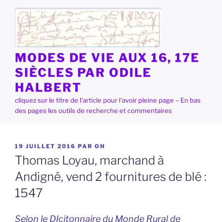
Aller
au
contenu
principal
MODES DE VIE AUX 16, 17E
SIÈCLES PAR ODILE
HALBERT
cliquez sur le titre de l'article pour l'avoir pleine page – En bas
des pages les outils de recherche et commentaires
PUBLIÉ
19 JUILLET 2016
PAR
OH
LE
Thomas Loyau, marchand à
Andigné, vend 2 fournitures de blé :
1547
Selon le DIcitonnaire du Monde Rural de