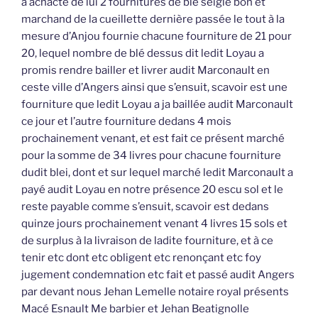
a achacté de lui 2 fournitures de blé seigle bon et
marchand de la cueillette dernière passée le tout à la
mesure d’Anjou fournie chacune fourniture de 21 pour
20, lequel nombre de blé dessus dit ledit Loyau a
promis rendre bailler et livrer audit Marconault en
ceste ville d’Angers ainsi que s’ensuit, scavoir est une
fourniture que ledit Loyau a ja baillée audit Marconault
ce jour et l’autre fourniture dedans 4 mois
prochainement venant, et est fait ce présent marché
pour la somme de 34 livres pour chacune fourniture
dudit blei, dont et sur lequel marché ledit Marconault a
payé audit Loyau en notre présence 20 escu sol et le
reste payable comme s’ensuit, scavoir est dedans
quinze jours prochainement venant 4 livres 15 sols et
de surplus à la livraison de ladite fourniture, et à ce
tenir etc dont etc obligent etc renonçant etc foy
jugement condemnation etc fait et passé audit Angers
par devant nous Jehan Lemelle notaire royal présents
Macé Esnault Me barbier et Jehan Beatignolle