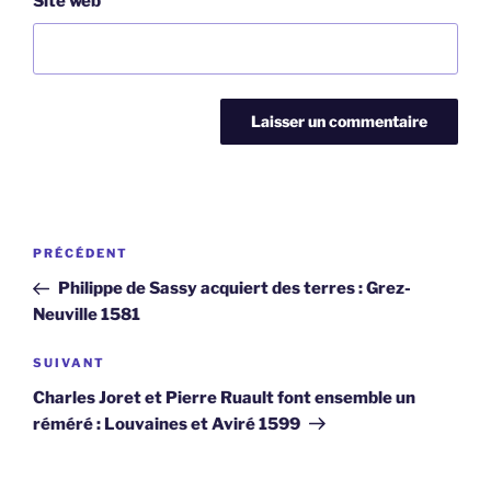
Site web
Navigation
Article
PRÉCÉDENT
de
précédent
Philippe de Sassy acquiert des terres : Grez-
l’article
Neuville 1581
Article
SUIVANT
suivant
Charles Joret et Pierre Ruault font ensemble un
réméré : Louvaines et Aviré 1599