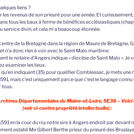
uelques liens ?
er les revenus de son prieuré pour une année. Et curieusement
ans tous les baux à ferme de bénéfices ecclésiastiques (chapel
du service divin, et cela m’a beaucoup étonnée.
entre de la Bretagne dans la région de Maure de Bretagne, Gu
 et n’a donc rien à voir avec le Saint Malo maritime.
nt le notaire d’Angers indique « diocèse de Saint Malo ». Je 
ez examiner les lieux.
 qu’en indiquant (35) pour qualifier Comblessac, je mets une n
 1591, mais c’est uniquement parce que c’est le langage connu
 tous.
Archives Départementales du Maine-et-Loire, 5E36 – Voici 
(voir ci-contre propriété intellectuelle) :
1591 en la cour du roy notre sire à Angers endroit par devant 
ement establi Me Gilbert Berthe prieur du prieuré des Bruslay