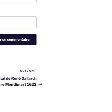
SUIVANT
Article
suivant
tal de René Gallard :
rre Montlimart 1622