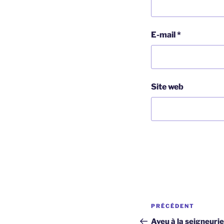
E-mail
*
Site web
Navigation
Article
PRÉCÉDENT
de
précédent
Aveu à la seigneurie