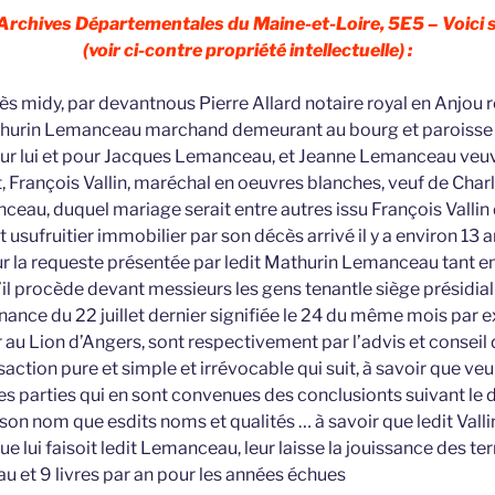
 Archives Départementales du Maine-et-Loire, 5E5 – Voici s
(voir ci-contre propriété intellectuelle) :
ès midy, par devantnous Pierre Allard notaire royal en Anjou 
thurin Lemanceau marchand demeurant au bourg et paroisse 
pour lui et pour Jacques Lemanceau, et Jeanne Lemanceau veu
et, François Vallin, maréchal en oeuvres blanches, veuf de Ch
eau, duquel mariage serait entre autres issu François Vallin 
t usufruitier immobilier par son décès arrivé il y a environ 13 an
sur la requeste présentée par ledit Mathurin Lemanceau tant e
’il procède devant messieurs les gens tenantle siège présidia
nance du 22 juillet dernier signifiée le 24 du même mois par e
au Lion d’Angers, sont respectivement par l’advis et conseil 
action pure et simple et irrévocable qui suit, à savoir que veu
es parties qui en sont convenues des conclusionts suivant le 
on nom que esdits noms et qualités … à savoir que ledit Valli
ue lui faisoit ledit Lemanceau, leur laisse la jouissance des ter
 et 9 livres par an pour les années échues