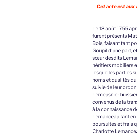
Cet acte est aux
Le 18 août 1755 apr
furent présents Ma
Bois, faisant tant 
Goupil d’une part, 
sœur desdits Lemanc
héritiers mobiliers e
lesquelles parties 
noms et qualités qu
suivie de leur ordon
Lemeusnier huissier 
convenus de la trans
à la connaissance d
Lemanceau tant en s
poursuites et frais q
Charlotte Lemanceau