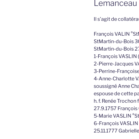
Lemanceau ,
Il s’agit de colla
François VALIN °St
StMartin-du-Bois 3
StMartin-du-Bois 2
1-François VASLIN (
2-Pierre-Jacques V
3-Perrine-François
4-Anne-Charlotte VA
soussigné Anne Charlo
espouse de cette par
h. f. Renée Trochon
27.9.1757 François
5-Marie VASLIN °StM
6-François VASLIN (d
25.11.1777 Gabriel