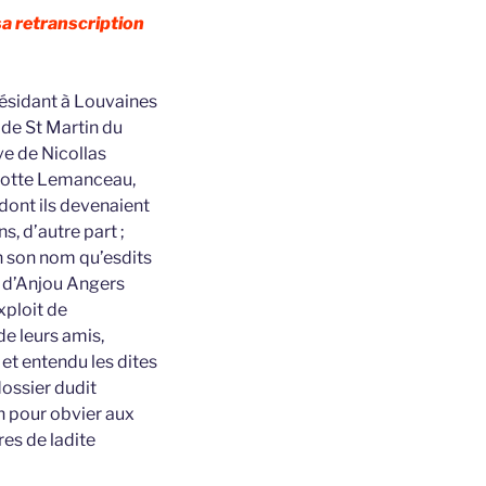
a retranscription
résidant à Louvaines
de St Martin du
ve de Nicollas
arlotte Lemanceau,
dont ils devenaient
s, d’autre part ;
n son nom qu’esdits
l d’Anjou Angers
xploit de
de leurs amis,
 et entendu les dites
dossier dudit
n pour obvier aux
res de ladite