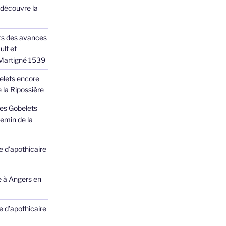
 découvre la
ts des avances
ult et
 Martigné 1539
elets encore
 la Ripossière
des Gobelets
emin de la
 d’apothicaire
e à Angers en
 d’apothicaire