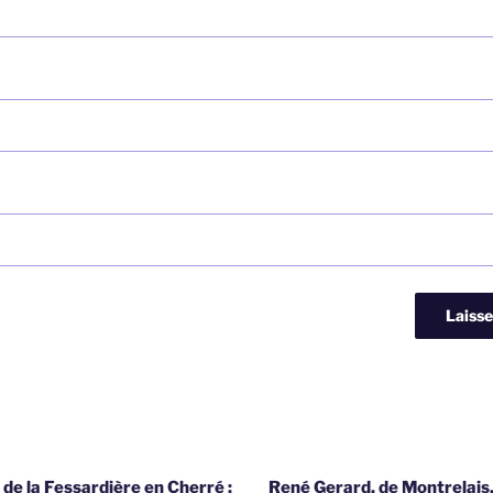
 de la Fessardière en Cherré :
René Gerard, de Montrelais,