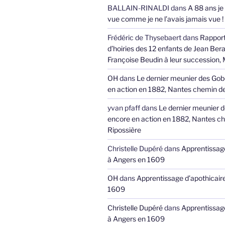
BALLAIN-RINALDI
dans
A 88 ans je
vue comme je ne l’avais jamais vue !
Frédéric de Thysebaert
dans
Rappor
d’hoiries des 12 enfants de Jean Bera
Françoise Beudin à leur succession,
OH
dans
Le dernier meunier des Gob
en action en 1882, Nantes chemin de
yvan pfaff
dans
Le dernier meunier 
encore en action en 1882, Nantes ch
Ripossière
Christelle Dupéré
dans
Apprentissage
à Angers en 1609
OH
dans
Apprentissage d’apothicair
1609
Christelle Dupéré
dans
Apprentissage
à Angers en 1609