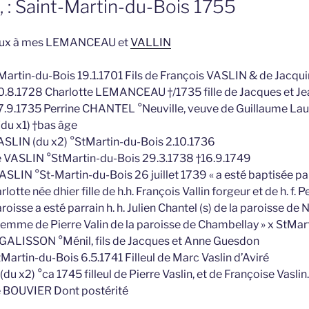
 : Saint-Martin-du-Bois 1755
téraux à mes LEMANCEAU et
VALLIN
Martin-du-Bois 19.1.1701 Fils de François VASLIN & de Jacq
0.8.1728 Charlotte LEMANCEAU †/1735 fille de Jacques et J
7.9.1735 Perrine CHANTEL °Neuville, veuve de Guillaume La
du x1) †bas âge
ASLIN (du x2) °StMartin-du-Bois 2.10.1736
e VASLIN °StMartin-du-Bois 29.3.1738 †16.9.1749
SLIN °St-Martin-du-Bois 26 juillet 1739 « a esté baptisée pa
tte née dhier fille de h.h. François Vallin forgeur et de h. f. 
oisse a esté parrain h. h. Julien Chantel (s) de la paroisse de 
 femme de Pierre Valin de la paroisse de Chambellay » x StMar
 GALISSON °Ménil, fils de Jacques et Anne Guesdon
artin-du-Bois 6.5.1741 Filleul de Marc Vaslin d’Aviré
u x2) °ca 1745 filleul de Pierre Vaslin, et de Françoise Vasli
le BOUVIER Dont postérité