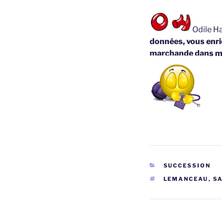
Odile Ha
données, vous enric
marchande dans m
CATÉGORIES
SUCCESSION
ÉTIQUETTES
LEMANCEAU
,
SA