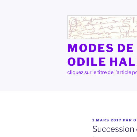
Aller
au
contenu
principal
MODES DE 
ODILE HA
cliquez sur le titre de l'articl
PUBLIÉ
1 MARS 2017
PAR
O
LE
Succession d