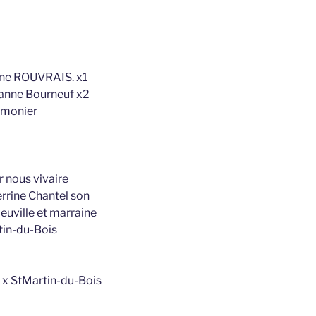
uine ROUVRAIS. x1
eanne Bourneuf x2
umonier
r nous vivaire
Perrine Chantel son
Neuville et marraine
tin-du-Bois
n. x StMartin-du-Bois