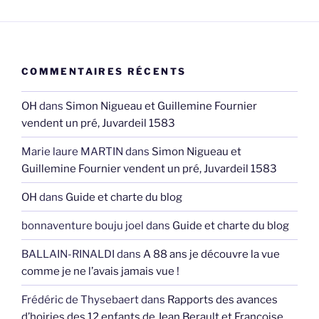
COMMENTAIRES RÉCENTS
OH
dans
Simon Nigueau et Guillemine Fournier
vendent un pré, Juvardeil 1583
Marie laure MARTIN
dans
Simon Nigueau et
Guillemine Fournier vendent un pré, Juvardeil 1583
OH
dans
Guide et charte du blog
bonnaventure bouju joel
dans
Guide et charte du blog
BALLAIN-RINALDI
dans
A 88 ans je découvre la vue
comme je ne l’avais jamais vue !
Frédéric de Thysebaert
dans
Rapports des avances
d’hoiries des 12 enfants de Jean Berault et Françoise