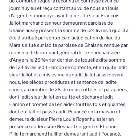
de Combrée, lequel a reconnu et confessé avoir ce
jourd’huy eu et reçu contant au vu de nous en louis
d’argent et monnoye ayant cours, du sieur François
Jallot marchand tanneur demeurant paroisse de
Ghaine aussy présent, la somme de 124 livres à quoi il a
été distribué par sentence d’adjudication du lieu du
Marais situé sur ladite paroisse de Ghaisne, rendue par
monsieur le lieutenant général de la sénéchaussée
d’Angers le 26 février dernier, de laquelle dite somme
de 124 livres ledit Hamon se contente, et en quite ledit
sieur Jallot et a mis es mains dudit Jallot aussi devant
nous, les pièces procédures et sentence de ladite
cause, au nombre de 28, de nous cottées et paraphées,
dont ledit sieur Jallot en quitte et décharge ledit
Hamon et promet de l’en aider touttes fois et quantes,
dont etc fait et passé audit Pouancé en la maison et
demeure du sieur Pierre Louis Roger huissier en
présence de Jérosme Besnard sergent et Etienne
Pillaite marchand huillier demeurant audit Pouancé,