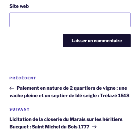
Site web
Navigation
Article
PRÉCÉDENT
de
précédent
Paiement en nature de 2 quartiers de vigne : une
l’article
vache pleine et un septier de blé seigle : Trélazé 1518
Article
SUIVANT
suivant
Licitation de la closerie du Marais sur les héritiers
Bucquet : Saint Michel du Bois 1777