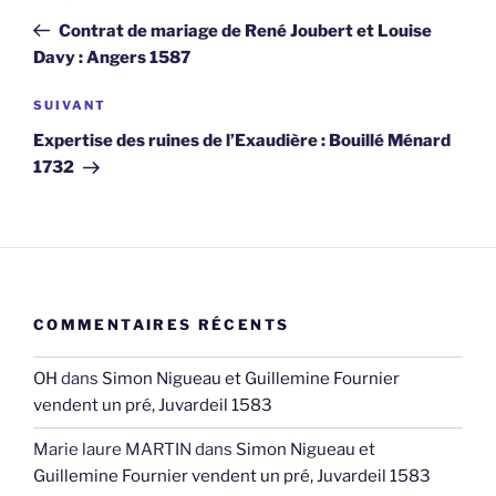
de
précédent
Contrat de mariage de René Joubert et Louise
l’article
Davy : Angers 1587
Article
SUIVANT
suivant
Expertise des ruines de l’Exaudière : Bouillé Ménard
1732
COMMENTAIRES RÉCENTS
OH
dans
Simon Nigueau et Guillemine Fournier
vendent un pré, Juvardeil 1583
Marie laure MARTIN
dans
Simon Nigueau et
Guillemine Fournier vendent un pré, Juvardeil 1583