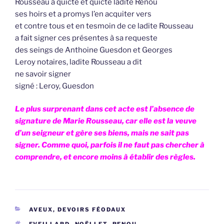
Rousseau a quicté et quicte ladite Renou
ses hoirs et a promys l’en acquiter vers
et contre tous et en tesmoin de ce ladite Rousseau
a fait signer ces présentes à sa requeste
des seings de Anthoine Guesdon et Georges
Leroy notaires, ladite Rousseau a dit
ne savoir signer
signé : Leroy, Guesdon
Le plus surprenant dans cet acte est l’absence de
signature de Marie Rousseau, car elle est la veuve
d’un seigneur et gère ses biens, mais ne sait pas
signer. Comme quoi, parfois il ne faut pas chercher à
comprendre, et encore moins à établir des règles.
CATÉGORIES
AVEUX, DEVOIRS FÉODAUX
ÉTIQUETTES
EVEILLARD
,
NOËLLET
,
RENOU