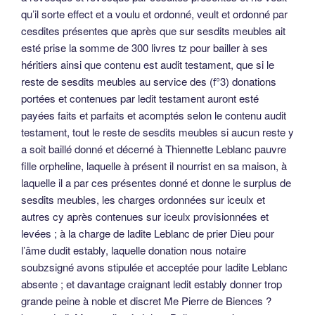
qu’il sorte effect et a voulu et ordonné, veult et ordonné par
cesdites présentes que après que sur sesdits meubles ait
esté prise la somme de 300 livres tz pour bailler à ses
héritiers ainsi que contenu est audit testament, que si le
reste de sesdits meubles au service des (f°3) donations
portées et contenues par ledit testament auront esté
payées faits et parfaits et acomptés selon le contenu audit
testament, tout le reste de sesdits meubles si aucun reste y
a soit baillé donné et décerné à Thiennette Leblanc pauvre
fille orpheline, laquelle à présent il nourrist en sa maison, à
laquelle il a par ces présentes donné et donne le surplus de
sesdits meubles, les charges ordonnées sur iceulx et
autres cy après contenues sur iceulx provisionnées et
levées ; à la charge de ladite Leblanc de prier Dieu pour
l’âme dudit estably, laquelle donation nous notaire
soubzsigné avons stipulée et acceptée pour ladite Leblanc
absente ; et davantage craignant ledit estably donner trop
grande peine à noble et discret Me Pierre de Biences ?