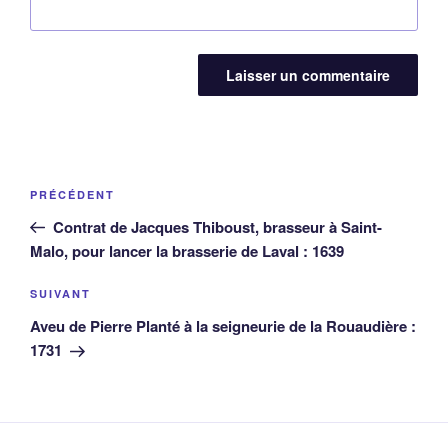
Navigation
Article
PRÉCÉDENT
de
précédent
Contrat de Jacques Thiboust, brasseur à Saint-
l’article
Malo, pour lancer la brasserie de Laval : 1639
Article
SUIVANT
suivant
Aveu de Pierre Planté à la seigneurie de la Rouaudière :
1731