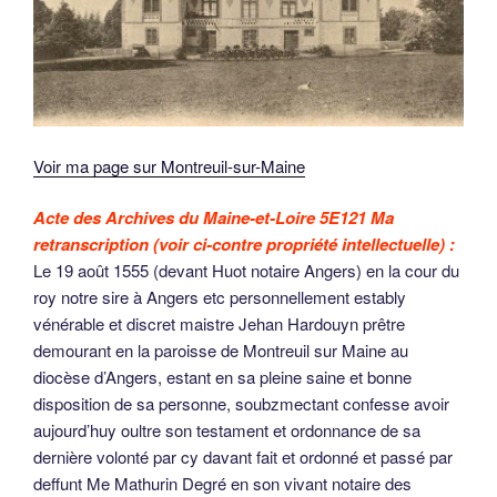
Voir ma page sur Montreuil-sur-Maine
Acte des Archives du Maine-et-Loire 5E121
Ma
retranscription (voir ci-contre propriété intellectuelle) :
Le 19 août 1555 (devant Huot notaire Angers) en la cour du
roy notre sire à Angers etc personnellement estably
vénérable et discret maistre Jehan Hardouyn prêtre
demourant en la paroisse de Montreuil sur Maine au
diocèse d’Angers, estant en sa pleine saine et bonne
disposition de sa personne, soubzmectant confesse avoir
aujourd’huy oultre son testament et ordonnance de sa
dernière volonté par cy davant fait et ordonné et passé par
deffunt Me Mathurin Degré en son vivant notaire des