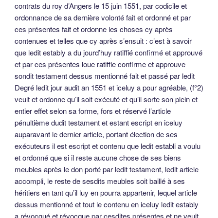
contrats du roy d’Angers le 15 juin 1551, par codicile et
ordonnance de sa dernière volonté fait et ordonné et par
ces présentes fait et ordonne les choses cy après
contenues et telles que cy après s’ensuit : c’est à savoir
que ledit estably a du jourd’huy ratiffié confirmé et approuvé
et par ces présentes loue ratiffie confirme et approuve
sondit testament dessus mentionné fait et passé par ledit
Degré ledit jour audit an 1551 et iceluy a pour agréable, (f°2)
veult et ordonne qu’il soit exécuté et qu’il sorte son plein et
entier effet selon sa forme, fors et réservé l’article
pénultième dudit testament et estant escript en iceluy
auparavant le dernier article, portant élection de ses
exécuteurs il est escript et contenu que ledit establi a voulu
et ordonné que si il reste aucune chose de ses biens
meubles après le don porté par ledit testament, ledit article
accompli, le reste de sesdits meubles soit baillé à ses
héritiers en tant qu’il luy en pourra appartenir, lequel article
dessus mentionné et tout le contenu en iceluy ledit estably
a révocqué et révocque par cesdites présentes et ne veult