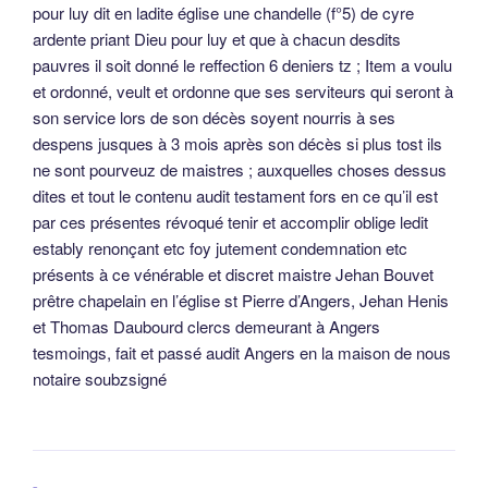
pour luy dit en ladite église une chandelle (f°5) de cyre
ardente priant Dieu pour luy et que à chacun desdits
pauvres il soit donné le reffection 6 deniers tz ; Item a voulu
et ordonné, veult et ordonne que ses serviteurs qui seront à
son service lors de son décès soyent nourris à ses
despens jusques à 3 mois après son décès si plus tost ils
ne sont pourveuz de maistres ; auxquelles choses dessus
dites et tout le contenu audit testament fors en ce qu’il est
par ces présentes révoqué tenir et accomplir oblige ledit
estably renonçant etc foy jutement condemnation etc
présents à ce vénérable et discret maistre Jehan Bouvet
prêtre chapelain en l’église st Pierre d’Angers, Jehan Henis
et Thomas Daubourd clercs demeurant à Angers
tesmoings, fait et passé audit Angers en la maison de nous
notaire soubzsigné