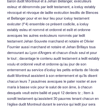
baron dudit Montreuil et à Jehan Bellanger, exécuteurs
esleuz et dénommés par ledit testament, a iceluy estably
révocqué et révoque de ladite exécution lesdits de Biences
et Bellanger pour et en leur lieu pour iceluy testament
exécuter (f°4) ensemble ce présent codicile, a iceluy
estably esleu et nommé et ordonné et eslit et ordonne
avecques les autres exécuteurs nommés par ledit
testament Jehan Souvete marchand et notaire et Olivier
Fournier aussi marchand et notaire et Jehan Brillays tous
demourant au Lyon d’Angers et chacun d’eulx seul et pour
le tout ; davantage le contenu audit testament a ledit estably
voulu et ordonné veult et ordonne qu’au jour de son
enterrement au service d’iceluy les petits enfants de l’école
dudit Montreuil assistent à son enterrement et qu’ils disent
chacun leurs 7 psaulmes avecques le pater noster et ave
maria à basse voix pour le salut de son âme, à chacun
desquels veult estre baillé et payé 12 deniers tz ; Item à
sondit testament qu’assistent 30 pauvres tenant chacun en
l’église dudit Montreuil durant le service qui ledit jour sera