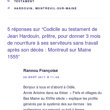
CATÉGORIES
TESTAMENT
ÉTIQUETTES
HARDOUIN
,
MONTREUIL-SUR-MAINE
5 réponses sur “Codicile au testament de
Jean Hardouin, prêtre, pour donner 3 mois
de nourriture à ses serviteurs sans travail
après son décès : Montreuil sur Maine
1555”
Rannou Françoise
28 AOÛT 2017 À 11:48
Bonjour à tous et d’abord à Odile,
Annie Antoine dans sa thèse » Fiefs et villages du
Bas Maine au XVIIIe siècle » explique les profits
générés par le système des sur-fermes : les
professions qui prenant un bail à ferme