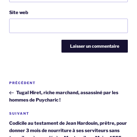
Site web
Navigation
Article
PRÉCÉDENT
de
précédent
Tugal Hiret, riche marchand, assassiné par les
l’article
hommes de Puycharic !
Article
SUIVANT
suivant
Codicile au testament de Jean Hardouin, prêtre, pour
donner 3 mois de nourriture à ses serviteurs sans