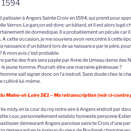
x 1594
d patissier à Angers Sainte Croix en 1594, qui prend pour app
elle Verron. Le garçon est donc un bâtard, et il est alors logé 
 certainement de domestique. Il a probablement un pécule car 
s. A cette occasion, je me souviens avoir rencontré à cette é
la naissance d’un bâtard lors de sa naissance par le père, pour l
s ? A mon avis c’est probable.
re partie des frais sera payée par Anne de Umeau dame des N
ec le jeune homme. Pourrait-être une marraine généreuse ?
e homme sait signer donc on l’a instruit. Sans doute chez le ch
e cultivé lui-même.
du Maine-et-Loire 5E1 –
Ma retranscription (voir ci-contre
ès midy, en la cour du roy notre sire à Angers endroit par da
adite cour, personnellement establiz honneste personne Estien
stissier demeurant Angers paroisse saincte Croix d’une part
ron demeurant en la maison du sieur de Boutigné chanoine en l