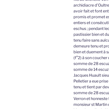
archidiacre d’Oultr
avoir fait et font e
promis et promet es
entiers et consécuti
eschus ; pendant leq
pastissier bien et 
tenu faire sans aulc
demeure tenu et pro
bien et duement à sa 
(f°2) à son coucher 
somme de 28 escuz so
somme de 14 escuz so
Jacques Huault sieu
Pelletier a eue pris
tenu et tient par dev
somme de 28 escuz 
Verron et honneste
monsieur st Martin 