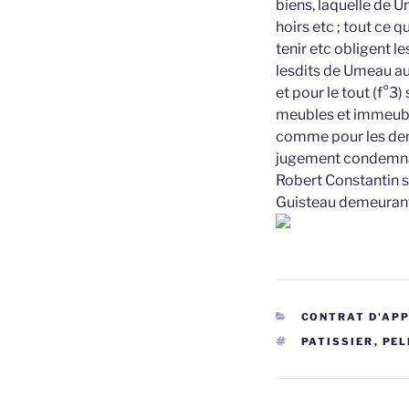
biens, laquelle de 
hoirs etc ; tout ce 
tenir etc obligent 
lesdits de Umeau au
et pour le tout (f°3
meubles et immeubles
comme pour les denie
jugement condemnai
Robert Constantin si
Guisteau demeuran
CATÉGORIES
CONTRAT D'AP
ÉTIQUETTES
PATISSIER
,
PEL