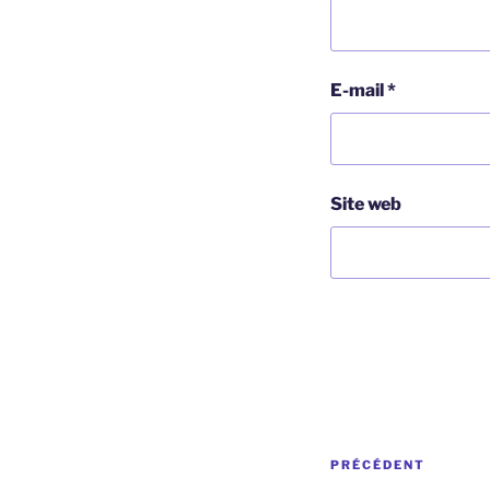
E-mail
*
Site web
Navigation
Article
PRÉCÉDENT