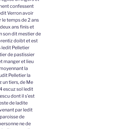
ement confessent
edit Verron avoir
r le temps de 2 ans
deux ans finis et
n son dit mestier de
entiz doibt et est
ledit Pelletier
ier de pastissier
et manger et lieu
t moyennant la
it Pelletier la
 un tiers, de Me
 escuz sol ledit
scu dont il s’est
reste de ladite
enant par ledit
paroisse de
 personne ne de