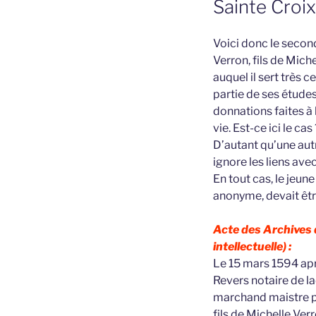
Sainte Croi
Voici donc le secon
Verron, fils de Mich
auquel il sert très
partie de ses étude
donnations faites à 
vie. Est-ce ici le ca
D’autant qu’une aut
ignore les liens av
En tout cas, le jeun
anonyme, devait êtr
Acte des Archives 
intellectuelle) :
Le 15 mars 1594 apr
Revers notaire de l
marchand maistre pa
fils de Michelle Ver