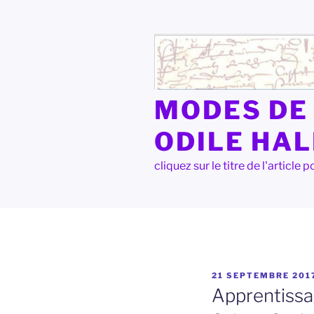
Aller
au
contenu
principal
MODES DE 
ODILE HA
cliquez sur le titre de l'articl
PUBLIÉ
21 SEPTEMBRE 201
LE
Apprentissa