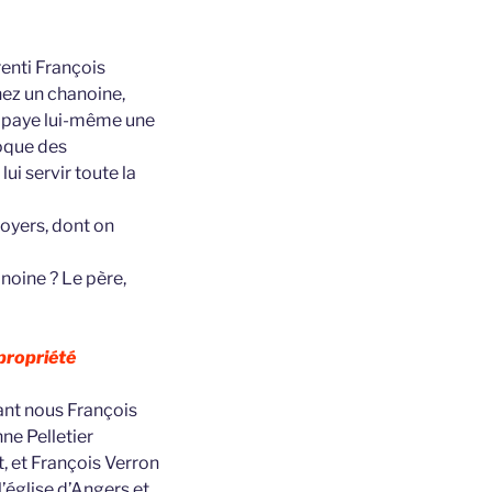
renti François
chez un chanoine,
il paye lui-même une
poque des
ui servir toute la
oyers, dont on
anoine ? Le père,
 propriété
vant nous François
ne Pelletier
, et François Verron
’église d’Angers et