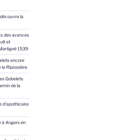
 découvre la
ts des avances
ult et
 Martigné 1539
elets encore
 la Ripossière
des Gobelets
emin de la
 d’apothicaire
e à Angers en