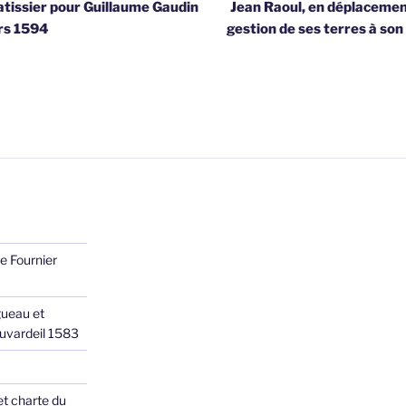
tissier pour Guillaume Gaudin
Jean Raoul, en déplacement
ers 1594
gestion de ses terres à son 
e Fournier
ueau et
Juvardeil 1583
et charte du