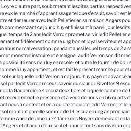
e Loyre d’autre part, soubzmetant lesdites parties respectiv
ntre eux le marché d’apprentissage tel que s’ensuit, savoir est l
tre et demeurer avec ledit Pelletier en sa maison Angers pou
fs commenczant ce jour d’huy et finissant à pareil jour lesdits 
uel temps de 2 ans ledit Verron promet servir ledit Pelletier e
duement et fidèlement comme ung bon et loyal serviteur et appr
un abus ne malversation ; pendant aussi lequel temps de 2 ans 
met monstrer instruire et enseigner audit Verron son dit mest
possibilité sans rien luy en receler et outre le fournir de boir 
comme à luy appartient ; et est fait le présent marché pour e
l sur laquelle ledit Verron a ce jourd’huy payé et advancé aud
l par ledit Verron receuz, savoir du sieur de Rivettes 9 escuz
r de la Gauberdière 4 escuz deux tiers et laquelle somme de 14
e et receue en notre présence et à veue de nous en 56 quarts d’e
ant nous à content et en a quicté et quicte ledit Verron ; et le 
sol montant pareille somme de 14 escuz en ung an prochain v
 femme Anne de Umeau ?? dame des Noyers demeurant en la 
d’Angers et chacun d’eux seul et pour le tout sans division de