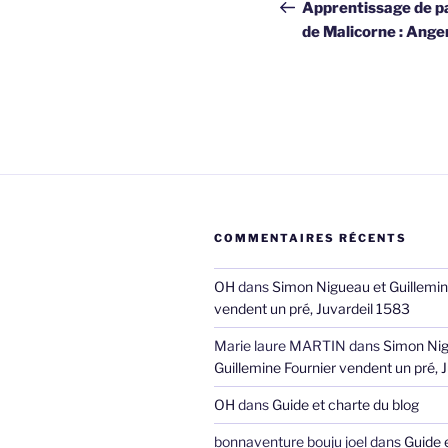
de
précédent
Apprentissage de pa
de Malicorne : Ang
l’article
COMMENTAIRES RÉCENTS
OH
dans
Simon Nigueau et Guillemin
vendent un pré, Juvardeil 1583
Marie laure MARTIN
dans
Simon Nig
Guillemine Fournier vendent un pré, 
OH
dans
Guide et charte du blog
bonnaventure bouju joel
dans
Guide 