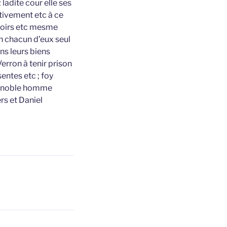
ladite cour elle ses
ctivement etc à ce
 hoirs etc mesme
n chacun d’eux seul
ns leurs biens
erron à tenir prison
entes etc ; foy
e noble homme
rs et Daniel