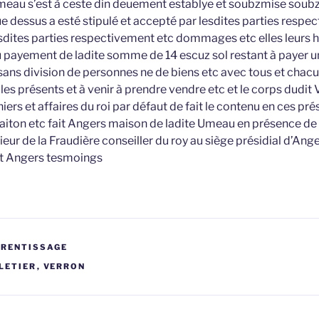
Umeau s’est à ceste din deuement establye et soubzmise soubz 
que dessus a esté stipulé et accepté par lesdites parties respe
lesdites parties respectivement etc dommages etc elles leurs
 payement de ladite somme de 14 escuz sol restant à payer u
) sans division de personnes ne de biens etc avec tous et chacu
 présents et à venir à prendre vendre etc et le corps dudit V
rs et affaires du roi par défaut de fait le contenu en ces prés
ton etc fait Angers maison de ladite Umeau en présence d
eur de la Fraudière conseiller du roy au siège présidial d’Ange
t Angers tesmoings
PRENTISSAGE
LETIER
,
VERRON