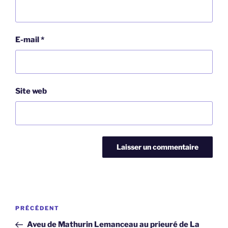
E-mail
*
Site web
Navigation
Article
PRÉCÉDENT
de
précédent
Aveu de Mathurin Lemanceau au prieuré de La