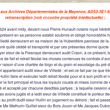
t aux Archives Départementales de la Mayenne, AD53-3E1/45
retranscription (voir ci-contre propriété intellectuelle) :
624 avant midy, devant nous Pierre Hunault notaire royal hérédi
ut présent en sa personne establi soubmis et obligé honorabhl
illedé demeurant en sa maison de la Huberdière paroisse de la
né quité céddé et transporté et par ces présentes donne quicte 
yer sieur de la Fresnaye demeurant audit Craon, à ce présent, le 
 de fief et retrait féodal les choses contenues ès contrats d’ac
 raison d’une chartée de foign et du grain et escotaige du pré 
et appartenant audit sieur de Villedé ; et est ce fait par ce que tr
 Hullin faire et exécuter ledit retrait féodal pour et à son profit et
 le fort principal et tous les loyaulx cousts et mises comme de r
lé et accepté par chacune desdites partyes ; à laquelle cession 
t les avons jugés et a ledit sieur de Villedé constitué le porteur 
on au profit dudit sieur Hullin en jugement ou dehors ; fait et pas
de Me Mathurin Guillet sieur du Bois Jouon et Me Jacques Dubo