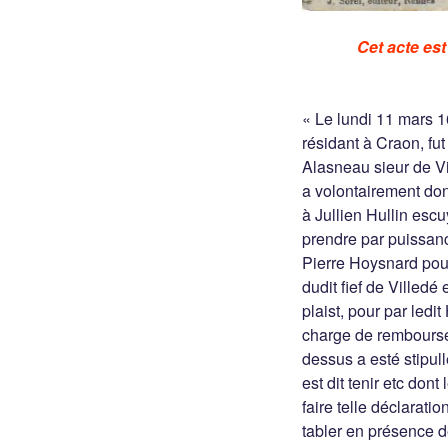
Cet acte es
« Le lundi 11 mars 1
résidant à Craon, f
Alasneau sieur de V
a volontairement don
à Jullien Hullin escu
prendre par puissance
Pierre Hoysnard pour
dudit fief de Villedé 
plaist, pour par ledit
charge de rembourser
dessus a esté stipul
est dit tenir etc don
faire telle déclarati
tabler en présence 