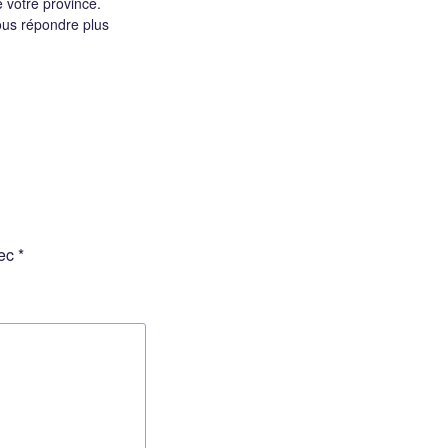
 votre province.
ous répondre plus
vec
*