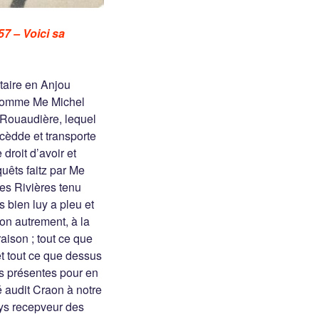
7 – Voici sa
taire en Anjou
e homme Me Michel
 Rouaudière, lequel
cèdde et transporte
droit d’avoir et
quêts faitz par Me
des Rivières tenu
ès bien luy a pleu et
 non autrement, à la
aison ; tout ce que
et tout ce que dessus
des présentes pour en
sé audit Craon à notre
ys recepveur des