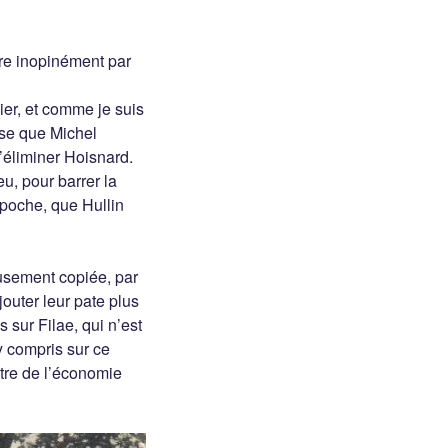
ire inopinément par
lier, et comme je suis
ose que Michel
d’éliminer Hoisnard.
eu, pour barrer la
 poche, que Hullin
eusement copiée, par
outer leur pate plus
 sur Filae, qui n’est
y compris sur ce
stre de l’économie