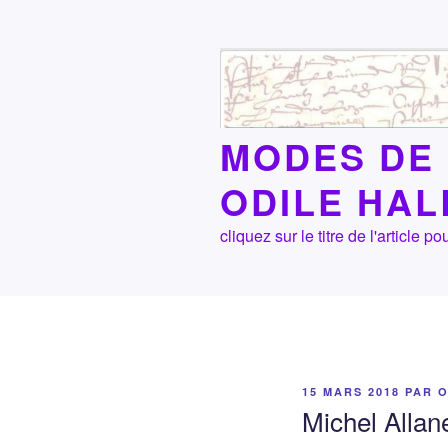
Aller
au
contenu
principal
MODES DE 
ODILE HA
cliquez sur le titre de l'article
PUBLIÉ
15 MARS 2018
PAR
LE
Michel Allane