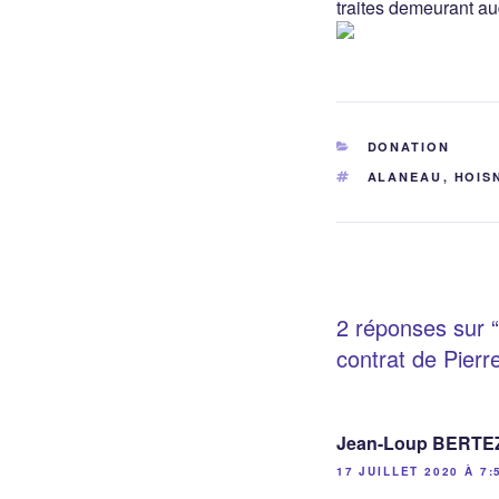
traites demeurant au
CATÉGORIES
DONATION
ÉTIQUETTES
ALANEAU
,
HOIS
2 réponses sur “
contrat de Pier
Jean-Loup BERTE
17 JUILLET 2020 À 7: