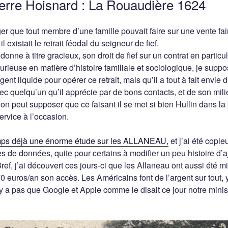
ierre Hoisnard : La Rouaudière 1624
ager que tout membre d’une famille pouvait faire sur une vente fa
l existait le retrait féodal du seigneur de fief.
 donne à titre gracieux, son droit de fief sur un contrat en particu
rieuse en matière d’histoire familiale et sociologique, je supp
gent liquide pour opérer ce retrait, mais qu’il a tout à fait envie 
vec quelqu’un qu’il apprécie par de bons contacts, et de son mili
 on peut supposer que ce faisant il se met si bien Hullin dans la
ervice à l’occasion.
gtemps déjà une énorme étude sur les ALLANEAU,
et j’ai été copi
 de données, quite pour certains à modifier un peu histoire d’aj
ef, j’ai découvert ces jours-ci que les Allaneau ont aussi été mis
70 euros/an son accès. Les Américains font de l’argent sur tout, 
l n’y a pas que Google et Apple comme le disait ce jour notre mini