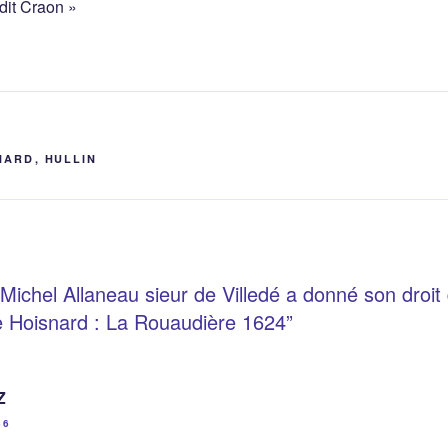
dit Craon »
NARD
,
HULLIN
Michel Allaneau sieur de Villedé a donné son droit d
re Hoisnard : La Rouaudière 1624”
Z
56