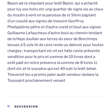
Bazon ad ce stipulant pour ledit Bazon, qui a achacté
pour luy ses hoirs etc ung quartier de vigne sis au cloux
du moulin à vent en la paroisse de st Silvin joignant
d’un cousté aux vignes de messire Geoffroy
Phelippières pêtre et d’autre costé et bout aux vignes
Guillaume Lefaucheux d’autre bout au chemin tendant
de la Haye Joullain aux terres du sieur de Bonchmps
tenues à 5 sols té de cens rente ou debvoir pour toutes
charges ; transportant etc et est faite ceste présente
vendition pour le prix et somme de 10 livres dont a
esté paié en notre présence la somme de 8 livres tz
dont etc et le sourplus qui est 40 sols tz ledit Jehan
Thevenot les a promis paier audit vendeur dedans la
Toussaint prochainement venant
CATÉGORIES
SUCCESSION