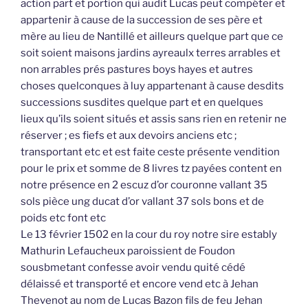
action part et portion qui audit Lucas peut compéter et
appartenir à cause de la succession de ses père et
mère au lieu de Nantillé et ailleurs quelque part que ce
soit soient maisons jardins ayreaulx terres arrables et
non arrables prés pastures boys hayes et autres
choses quelconques à luy appartenant à cause desdits
successions susdites quelque part et en quelques
lieux qu’ils soient situés et assis sans rien en retenir ne
réserver ; es fiefs et aux devoirs anciens etc ;
transportant etc et est faite ceste présente vendition
pour le prix et somme de 8 livres tz payées content en
notre présence en 2 escuz d’or couronne vallant 35
sols pièce ung ducat d’or vallant 37 sols bons et de
poids etc font etc
Le 13 février 1502 en la cour du roy notre sire estably
Mathurin Lefaucheux paroissient de Foudon
sousbmetant confesse avoir vendu quité cédé
délaissé et transporté et encore vend etc à Jehan
Thevenot au nom de Lucas Bazon fils de feu Jehan