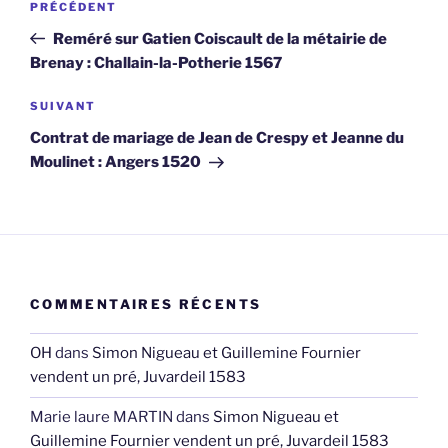
Article
PRÉCÉDENT
de
précédent
Reméré sur Gatien Coiscault de la métairie de
l’article
Brenay : Challain-la-Potherie 1567
Article
SUIVANT
suivant
Contrat de mariage de Jean de Crespy et Jeanne du
Moulinet : Angers 1520
COMMENTAIRES RÉCENTS
OH
dans
Simon Nigueau et Guillemine Fournier
vendent un pré, Juvardeil 1583
Marie laure MARTIN
dans
Simon Nigueau et
Guillemine Fournier vendent un pré, Juvardeil 1583