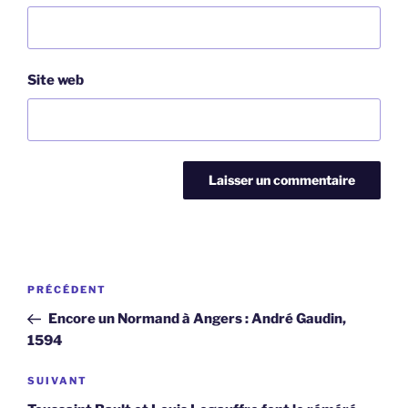
Site web
Navigation
Article
PRÉCÉDENT
de
précédent
Encore un Normand à Angers : André Gaudin,
l’article
1594
Article
SUIVANT
suivant