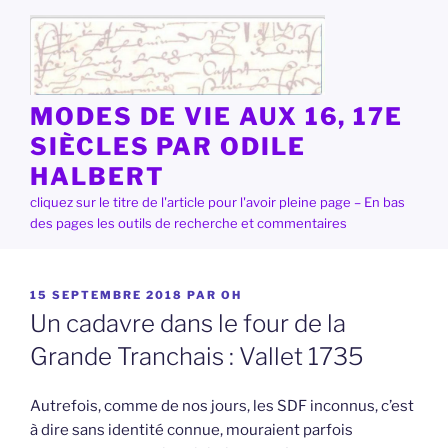
Aller
au
contenu
principal
MODES DE VIE AUX 16, 17E
SIÈCLES PAR ODILE
HALBERT
cliquez sur le titre de l'article pour l'avoir pleine page – En bas
des pages les outils de recherche et commentaires
PUBLIÉ
15 SEPTEMBRE 2018
PAR
OH
LE
Un cadavre dans le four de la
Grande Tranchais : Vallet 1735
Autrefois, comme de nos jours, les SDF inconnus, c’est
à dire sans identité connue, mouraient parfois