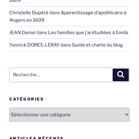
1609
Christelle Dupéré
dans
Apprentissage d’apothicaire à
Angers en 1609
JEAN Daniel
dans
Les familles que j’ai étudiées à fonds
Yannick DORES-LERAY
dans
Guide et charte du blog
Recherche
Recher
pour
:
CATÉGORIES
Catégories
ARTICLES RÉCENTS