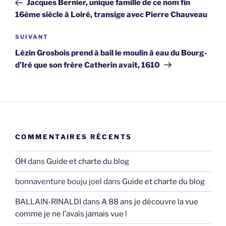
Jacques Bernier, unique famille de ce nom fin
l’article
16ème siècle à Loiré, transige avec Pierre Chauveau
Article
SUIVANT
suivant
Lézin Grosbois prend à bail le moulin à eau du Bourg-
d’Iré que son frère Catherin avait, 1610
COMMENTAIRES RÉCENTS
OH
dans
Guide et charte du blog
bonnaventure bouju joel
dans
Guide et charte du blog
BALLAIN-RINALDI
dans
A 88 ans je découvre la vue
comme je ne l’avais jamais vue !