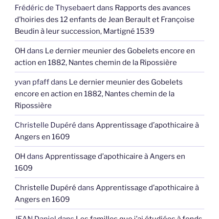
Frédéric de Thysebaert
dans
Rapports des avances
d’hoiries des 12 enfants de Jean Berault et Françoise
Beudin à leur succession, Martigné 1539
OH
dans
Le dernier meunier des Gobelets encore en
action en 1882, Nantes chemin de la Ripossière
yvan pfaff
dans
Le dernier meunier des Gobelets
encore en action en 1882, Nantes chemin de la
Ripossière
Christelle Dupéré
dans
Apprentissage d’apothicaire à
Angers en 1609
OH
dans
Apprentissage d’apothicaire à Angers en
1609
Christelle Dupéré
dans
Apprentissage d’apothicaire à
Angers en 1609
JEAN Daniel
dans
Les familles que j’ai étudiées à fonds