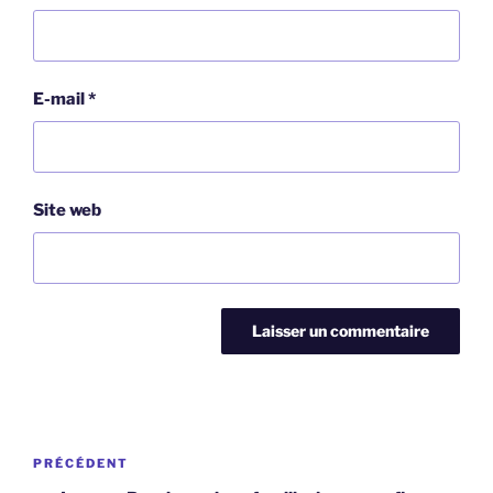
E-mail
*
Site web
Navigation
Article
PRÉCÉDENT
de
précédent