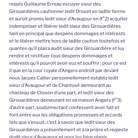
requis Guillaume Erreau escuyer sieur des
Girouardières cautionner ledit Drouet en ladite ferme
et auroit promis ledit sieur d’Avaugour en (f°2) acquiter
indempniser et libérer ledit sieur des Girouardières
tant en principal que despens dommages et intérests
et le libérer mettre hors de ladite caution toutefois et
quantes qu’il plaira audit sieur des Girouardière et luy
rendre et restituer tous despens dommaiges et
intérests qu’il pouroit avoir euz et souffrir ; pour ce est
il que en la cour royale d’Angers endroit par devant
nous Jacues Callier personnellement establiz ledit
sieur d’Avaugour et de Chantosé demeurant au
chasteau de Clisson d’une part, et ledit sieur des
Girouardières demeurant en sa maison Angers (f°3)
d’autre part, soubzmectant confessent avoir fait et
font entre eux les obligations promesses et accords
tels que s’ensuit, c’est à savoir que ledit sieur des
Girouardières a présentement et à la prière et reqieste
dudit sieur d’Avaugour et pour luy faire plaisir