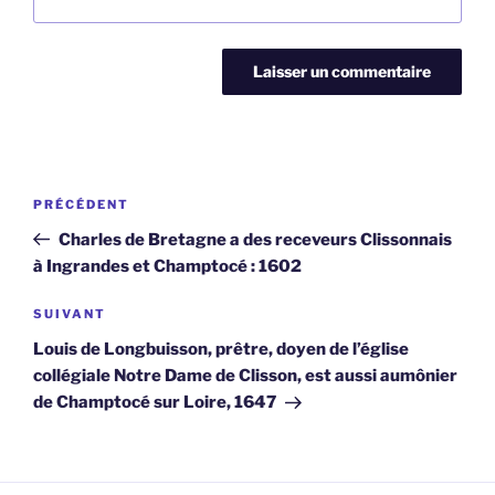
Navigation
Article
PRÉCÉDENT
de
précédent
Charles de Bretagne a des receveurs Clissonnais
l’article
à Ingrandes et Champtocé : 1602
Article
SUIVANT
suivant
Louis de Longbuisson, prêtre, doyen de l’église
collégiale Notre Dame de Clisson, est aussi aumônier
de Champtocé sur Loire, 1647