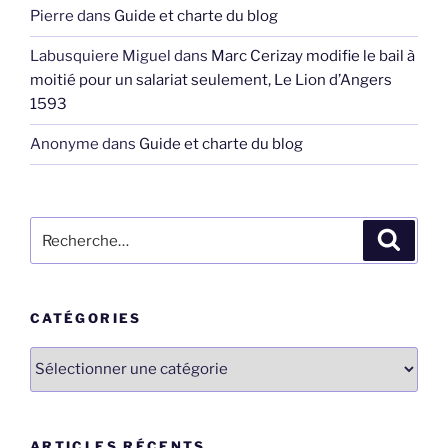
Pierre
dans
Guide et charte du blog
Labusquiere Miguel
dans
Marc Cerizay modifie le bail à
moitié pour un salariat seulement, Le Lion d’Angers
1593
Anonyme
dans
Guide et charte du blog
Recherche
Recher
pour
:
CATÉGORIES
Catégories
ARTICLES RÉCENTS