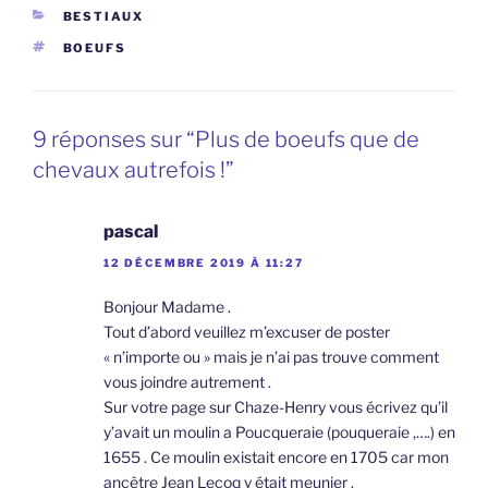
CATÉGORIES
BESTIAUX
ÉTIQUETTES
BOEUFS
9 réponses sur “Plus de boeufs que de
chevaux autrefois !”
pascal
12 DÉCEMBRE 2019 À 11:27
Bonjour Madame .
Tout d’abord veuillez m’excuser de poster
« n’importe ou » mais je n’ai pas trouve comment
vous joindre autrement .
Sur votre page sur Chaze-Henry vous écrivez qu’il
y’avait un moulin a Poucqueraie (pouqueraie ,….) en
1655 . Ce moulin existait encore en 1705 car mon
ancêtre Jean Lecoq y était meunier .