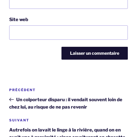
Site web
Navigation
Article
PRÉCÉDENT
de
précédent
Un colporteur disparu : il vendait souvent loin de
l’article
chez lui, au risque de ne pas revenir
Article
SUIVANT
suivant
Autrefois on lavait le linge à la rivière, quand on en