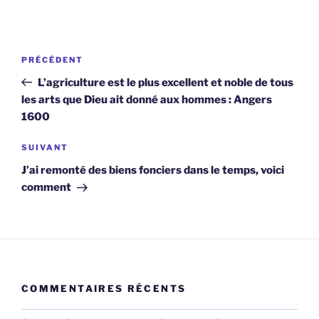
Navigation
Article
PRÉCÉDENT
de
précédent
L’agriculture est le plus excellent et noble de tous
l’article
les arts que Dieu ait donné aux hommes : Angers
1600
Article
SUIVANT
suivant
J’ai remonté des biens fonciers dans le temps, voici
comment
COMMENTAIRES RÉCENTS