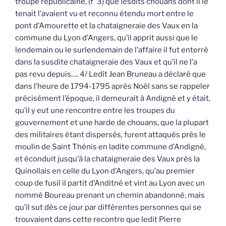
troupe républicaine, (f°3) que lesdits chouans dont il le
tenait l’avaient vu et reconnu étendu mort entre le
pont d’Amourette et la chataigneraie des Vaux en la
commune du Lyon d’Angers, qu’il apprit aussi que le
lendemain ou le surlendemain de l’affaire il fut enterré
dans la susdite chataigneraie des Vaux et qu’il ne l’a
pas revu depuis…. 4/ Ledit Jean Bruneau a déclaré que
dans l’heure de 1794-1795 après Noël sans se rappeler
précisément l’époque, il demeurait à Andigné et y était,
qu’il y eut une rencontre entre les troupes du
gouvernement et une harde de chouans, que la plupart
des militaires étant dispersés, furent attaqués près le
moulin de Saint Thénis en ladite commune d’Andigné,
et éconduit jusqu’à la chataigneraie des Vaux près la
Quinollais en celle du Lyon d’Angers, qu’au premier
coup de fusil il partit d’Anditné et vint au Lyon avec un
nommé Boureau prenant un chemin abandonné, mais
qu’il sut dès ce jour par différentes personnes qui se
trouvaient dans cette recontre que ledit Pierre