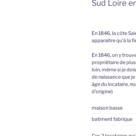
Sud Loire e
En 1846, la côte Sai
apparaître qu’à la f
En 1846, on y trouv
propriétaire de plus
loin, même si je dois
de naissance que je n
âge du locataire, no
d’origine
)
maison basse
batiment fabrique
Ces 2 locataires qu