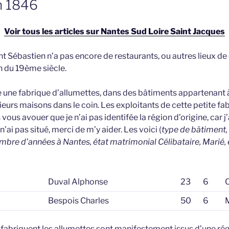
n 1846
Voir tous les articles sur Nantes Sud Loire Saint Jacques
nt Sébastien n’a pas encore de restaurants, ou autres lieux de
in du 19ème siècle.
e une fabrique d’allumettes, dans des bâtiments appartenant 
ieurs maisons dans le coin. Les exploitants de cette petite fa
 vous avouer que je n’ai pas identifée la région d’origine, car j
’ai pas situé, merci de m’y aider. Les voici (
type de bâtiment,
mbre d’années à Nantes, état matrimonial Célibataire, Marié, et
Duval Alphonse
23
6
Bespois Charles
50
6
i fabriquent les allumettes sont manifestement issus d’une rég