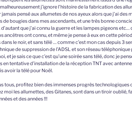
 malheureusement j’ignore l’histoire de la fabrication des allu
jamais pensé aux allumetes de nos ayeux alors que j’ai des 
ts de bougies dans mes ascendants, et une très bonne conscie
té, d’autant que j’ai connu la guerre et les lampes pigeons etc…
s ancêtres ont connu, et même je pense à eux en cette périod
s dans le noir, et sans télé … comme c’est mon cas depuis 3 s
echnique de suppression de l’ADSL et son réseau téléphonique 
oi, et je sais ce que c’est qu’une soirée sans télé, donc je pen
uis en tentative d’installation de la réception TNT avec antenn
s avoir la télé pour Noël.
s tous, profitez bien des immenses progrès technologiques q
z moi les allumettes, des Gitanes, sont dans un tiroir oublié, f
nnées et des années !!!