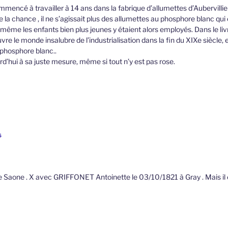
encé à travailler à 14 ans dans la fabrique d’allumettes d’Aubervillie
de la chance , il ne s’agissait plus des allumettes au phosphore blanc qui 
même les enfants bien plus jeunes y étaient alors employés. Dans le livr
e le monde insalubre de l’industrialisation dans la fin du XIXe siècle, 
 phosphore blanc..
d’hui à sa juste mesure, même si tout n’y est pas rose.
6
e Saone . X avec GRIFFONET Antoinette le 03/10/1821 à Gray . Mais il 