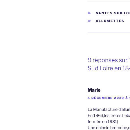
CATÉGORIES
NANTES SUD LO
ÉTIQUETTES
ALLUMETTES
9 réponses sur 
Sud Loire en 1
Marie
5 DÉCEMBRE 2020 À 
La Manufacture d’allum
En 1863,les frères Leba
fermée en 1981)
Une colonie bretonne,qu