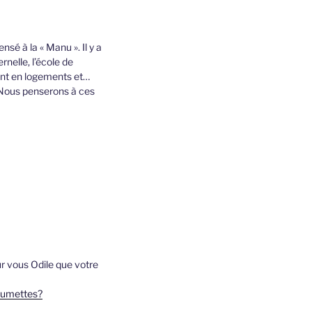
nsé à la « Manu ». Il y a
nelle, l’école de
ent en logements et…
s. Nous penserons à ces
ur vous Odile que votre
llumettes?