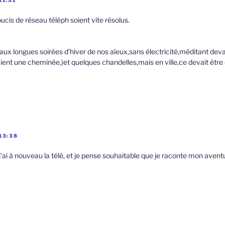
11:51
cis de réseau téléph soient vite résolus.
aux longues soirées d’hiver de nos aîeux,sans électricité,méditant devan
ent une cheminée,)et quelques chandelles,mais en ville,ce devait être 
13:38
, j’ai à nouveau la télé, et je pense souhaitable que je raconte mon avent