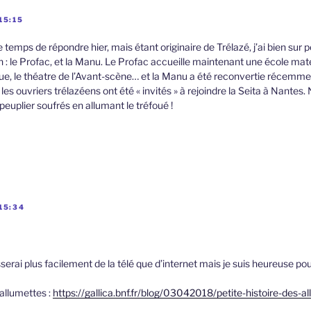
15:15
le temps de répondre hier, mais étant originaire de Trélazé, j’ai bien sur pe
n : le Profac, et la Manu. Le Profac accueille maintenant une école mater
e, le théatre de l’Avant-scène… et la Manu a été reconvertie récemm
, les ouvriers trélazéens ont été « invités » à rejoindre la Seita à Nante
peuplier soufrés en allumant le tréfoué !
15:34
erai plus facilement de la télé que d’internet mais je suis heureuse po
 allumettes :
https://gallica.bnf.fr/blog/03042018/petite-histoire-des-a