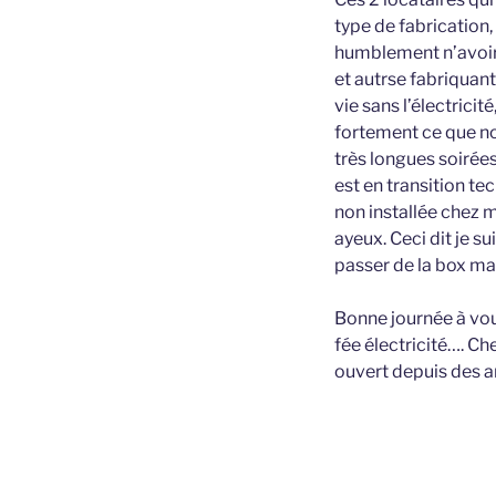
type de fabrication,
humblement n’avoir 
et autrse fabriquan
vie sans l’électrici
fortement ce que no
très longues soirée
est en transition t
non installée chez m
ayeux. Ceci dit je s
passer de la box mai
Bonne journée à vou
fée électricité…. Che
ouvert depuis des a