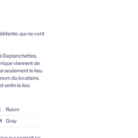
 détente, qui ne vont
à Deplanchettes,
brique viennent de
’ai seulement le lieu
 nom du locataire,
 enfin le lieu
C
Raion
M
Gray
ion qui connaît ce