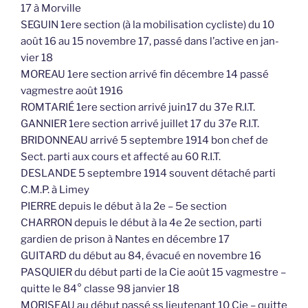
17 à Morville
SEGUIN 1ere section (à la mobilisation cycliste) du 10
août 16 au 15 novembre 17, passé dans l’active en jan-
vier 18
MOREAU 1ere section arrivé fin décembre 14 passé
vagmestre août 1916
ROMTARIÉ 1ere section arrivé juin17 du 37e R.I.T.
GANNIER 1ere section arrivé juillet 17 du 37e R.I.T.
BRIDONNEAU arrivé 5 septembre 1914 bon chef de
Sect. parti aux cours et affecté au 60 R.I.T.
DESLANDE 5 septembre 1914 souvent détaché parti
C.M.P. à Limey
PIERRE depuis le début à la 2e – 5e section
CHARRON depuis le début à la 4e 2e section, parti
gardien de prison à Nantes en décembre 17
GUITARD du début au 84, évacué en novembre 16
PASQUIER du début parti de la Cie août 15 vagmestre –
quitte le 84° classe 98 janvier 18
MORISEAU au début passé ss lieutenant 10 Cie – quitte