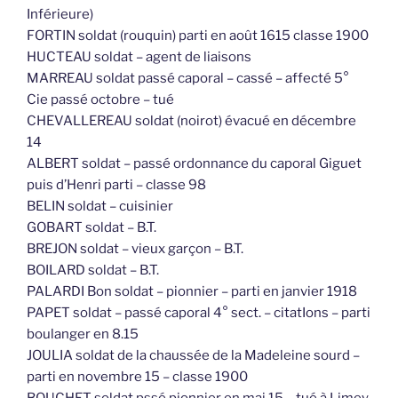
Inférieure)
FORTIN soldat (rouquin) parti en août 1615 classe 1900
HUCTEAU soldat – agent de liaisons
MARREAU soldat passé caporal – cassé – affecté 5°
Cie passé octobre – tué
CHEVALLEREAU soldat (noirot) évacué en décembre
14
ALBERT soldat – passé ordonnance du caporal Giguet
puis d’Henri parti – classe 98
BELIN soldat – cuisinier
GOBART soldat – B.T.
BREJON soldat – vieux garçon – B.T.
BOILARD soldat – B.T.
PALARDI Bon soldat – pionnier – parti en janvier 1918
PAPET soldat – passé caporal 4° sect. – citatIons – parti
boulanger en 8.15
JOULIA soldat de la chaussée de la Madeleine sourd –
parti en novembre 15 – classe 1900
BOUCHET soldat pssé pionnier en mai 15 – tué à Limey