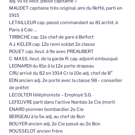
adj. vu ss lieut. passé capitaine 7
MAUDET capitaine très original, ami du Reffé, parti en
1915
LETAILLEUR cap. passé commandant au 81 archit. à
Paris à Cde …
TIRBICHE cap. 11e chef de gare à Belfort
A.J. KELER cap. 12e remi soldat 2e classe
ROUET cap. lieut. à 9e avec PREAUBERT
C. MASS. lieut. de la garde R. cap. adjoint embusqué
LEONARDI du 81e à la 12e porte drapeau
CRU arrivé du 82 en 1914 Cr la 10e adj. chef de B°
EON ancien adj. 2e porté avec la classe 98 – conseiller
de préfet
LECOLTER téléphoniste – Employé S.G.
LEFEUVRE parti dans l’active Nantais 1e Cie (mort)
ENARD pionnier bombardier 2e Cie
BERGEAU à la 5e adj. au chef de Bon
BOUYER ancien adj. 2e Cie passé au 2e Bon
ROUSSELOT ancien frère