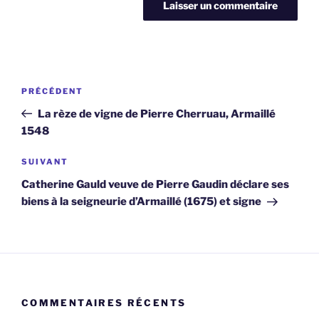
Navigation
Article
PRÉCÉDENT
de
précédent
La rèze de vigne de Pierre Cherruau, Armaillé
l’article
1548
Article
SUIVANT
suivant
Catherine Gauld veuve de Pierre Gaudin déclare ses
biens à la seigneurie d’Armaillé (1675) et signe
COMMENTAIRES RÉCENTS