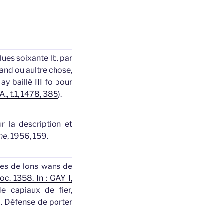
ues soixante lb. par
and
ou aultre chose,
y baillé III fo pour
A., t.1, 1478, 385
).
r la description et
ne
, 1956, 159.
res de lons
wans
de
oc. 1358. In : GAY I,
de capiaux de fier,
).
Défense de porter