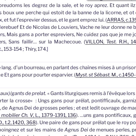
reudoms les degrez de la sale, et le roy aprez. Et quant ilz 
s boux une perche qui estoit de la banne de la licorne, et o
, et fut l’esprevier dessus, et le
gant
emprez lui. (
ARRAS, c.13
erebuef Et de Nicolas de Louviers, Vache ne leur donne ne b
rs, Mais
gans
a porter espreviers, Ne cuidez pas que je me j
ers, Sans faillir… sur la Machecoue. (
VILLON,
Test.
R.H., 1
 153-154 ; Thiry, 174.]
 le lang. d’un bourreau, en parlant des chaînes mises à un priso
ce Et
gans
pour pourter esparvier. (
Myst. st Sébast.
M., c.1450
caux)
/
gants de prelat.
«
Gants liturgiques remis à l’évêque lors 
rter la crosse
«
: Ungs
gans
pour prélat, pontifficaulx, garni
, de Agnus Dei de grosses perles ; et est ledit ouvrage de m
. mobilier Ch. V
, L., 1379-1391, 136
).
…uns
gans
pontificaux, g
 D., t.2, 1420, 368
).
Une paire de
gans
pour prélat que le roy por
 poingnez et sur les mains de
Agnus Dei
de menues perles, pri