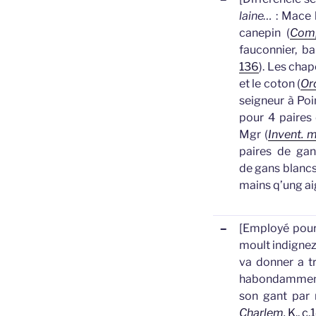
laine…
: Mace l
canepin (
Comp
fauconnier, ba
136
).
Les chape
et le coton (
Ord
seigneur à Poi
pour 4 paires
Mgr (
Invent. 
paires de
gan
de
gans
blancs
mains q’ung ai
–
[Employé pour
moult indignez
va donner a tr
habondammen
son
gant
par m
Charlem.
K., c