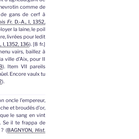
 chevrotin comme de
e de
gans
de cerf à
is Fr.
D.-A., I, 1352,
yer la laine, le poil
re, livrées pour ledit
, I, 1352, 136
).
[
8 fr.
]
nu vairs, baillez à
 ville d’Aix, pour II
8
).
Item VII pareils
üel. Encore vaulx tu
2
).
on oncle l’empereur,
riche et broudés d’or,
 que le sang en vint
).
Se il te frappa de
? (
BAGNYON,
Hist.