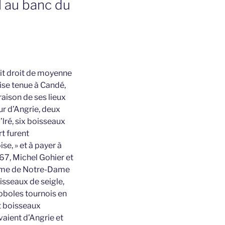
l au banc du
ait droit de moyenne
sise tenue à Candé,
aison de ses lieux
ur d’Angrie, deux
lré, six boisseaux
t furent
se, » et à payer à
67, Michel Gohier et
terme de Notre-Dame
isseaux de seigle,
s oboles tournois en
it boisseaux
vaient d’Angrie et