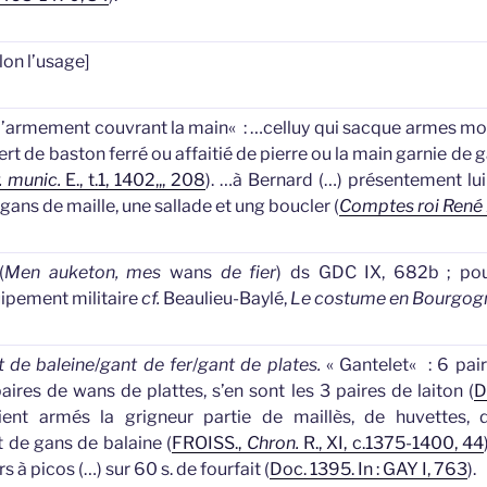
lon l’usage]
d’armement couvrant la main
«
: …celluy qui sacque armes mol
fiert de baston ferré ou affaitié de pierre ou la main garnie de
g
r. munic.
E., t.1, 1402,,, 208
).
…à Bernard (…) présentement lui a
gans
de maille, une sallade et ung boucler (
Comptes roi René
(
Men auketon, mes
wans
de fier
) ds GDC IX, 682b ; pou
quipement militaire
cf.
Beaulieu-Baylé,
Le costume en Bourgog
 de baleine
/
gant de fer
/
gant de plates.
«
Gantelet
«
: 6 pai
paires de
wans
de plattes, s’en sont les 3 paires de laiton (
D
ient armés la grigneur partie de maillès, de huvettes, 
t de
gans
de balaine (
FROISS.,
Chron.
R., XI, c.1375-1400, 44
rs à picos (…) sur 60 s. de fourfait (
Doc. 1395. In : GAY I, 763
).