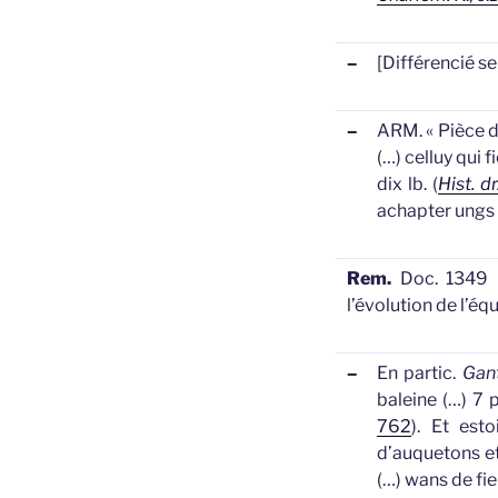
–
[Différencié se
–
ARM.
«
Pièce 
(…) celluy qui 
dix lb. (
Hist. d
achapter ungs
Rem.
Doc. 1349 
l’évolution de l’é
–
En partic.
Gant
baleine (…) 7 
762
).
Et esto
d’auquetons e
(…)
wans
de fie