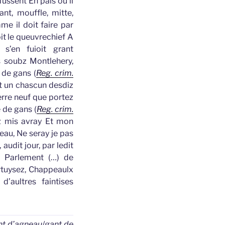
fussent En païs ou il
ant
, mouffle, mitte,
me il doit faire par
oit le queuvrechief A
 s’en fuioit grant
s soubz Montlehery,
r de
gans
(
Reg. crim.
et un chascun desdiz
terre neuf que portez
e de
gans
(
Reg. crim.
z mis avray Et mon
eau, Ne seray je pas
 audit jour, par ledit
de Parlement (…) de
tuysez, Chappeaulx
d’aultres faintises
nt d’agneau
/
gant de