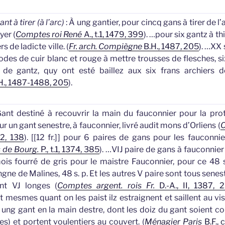
ant à tirer (à l’arc)
: À ung gantier, pour cincq
gans
à tirer de l
yer (
Comptes roi René
A., t.1, 1479, 399
).
…pour six
gantz
à thi
rs de ladicte ville. (
Fr. arch. Compiègne
B.H., 1487, 205
).
…XX s
stodes de cuir blanc et rouge à mettre trousses de flesches, s
 de gantz, quy ont esté baillez aux six frans archiers de 
H., 1487-1488, 205
).
ant destiné à recouvrir la main du fauconnier pour la pro
ur un
gant
senestre, à fauconnier, livré audit mons d’Orliens (
C
52, 138
).
[
[12 fr.]
] pour 6 paires de
gans
pour les fauconnie
 de Bourg.
P., t.1, 1374, 385
).
…VIJ paire de
gans
à fauconnier 
is fourré de gris pour le maistre Fauconnier, pour ce 48 s
ngne de Malines, 48 s. p. Et les autres V paire sont tous senest
nt VJ longes (
Comptes argent. rois Fr.
D.-A., II, 1387, 
t mesmes quant on les paist ilz estraignent et saillent au vi
r ung
gant
en la main destre, dont les doiz du
gant
soient co
es) et portent voulentiers au couvert. (
Ménagier Paris
B.F., 