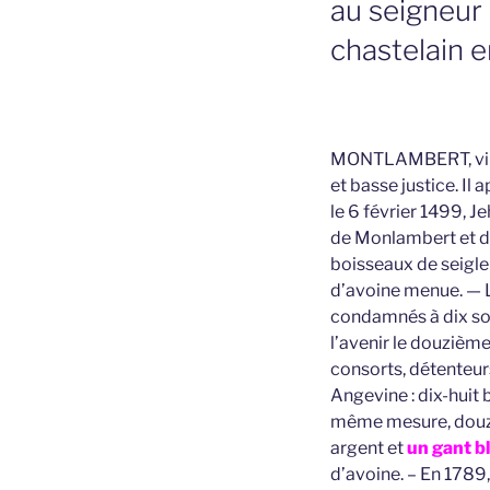
au seigneur 
chastelain en
MONTLAMBERT, villag
et basse justice. Il 
le 6 février 1499, 
de Monlambert et de 
boisseaux de seigle
d’avoine menue. — L
condamnés à dix sols
l’avenir le douzièm
consorts, détenteur
Angevine : dix-huit
même mesure, dou
argent et
un gant b
d’avoine. – En 1789,