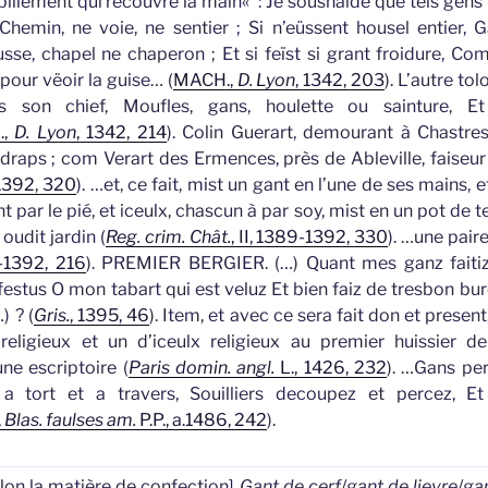
billement qui recouvre la main
«
: Je soushaide que tels gens 
hemin, ne voie, ne sentier ; Si n’eüssent housel entier,
G
sse, chapel ne chaperon ; Et si feïst si grant froidure, Com
pour vëoir la guise… (
MACH.,
D. Lyon
, 1342, 203
).
L’autre tol
s son chief, Moufles,
gans
, houlette ou sainture, Et
.,
D. Lyon
, 1342, 214
).
Colin Guerart, demourant à Chastre
draps ; com Verart des Ermences, près de Ableville, faiseu
-1392, 320
).
…et, ce fait, mist un
gant
en l’une de ses mains, 
t par le pié, et iceulx, chascun à par soy, mist en un pot de 
oudit jardin (
Reg. crim. Chât.
, II, 1389-1392, 330
).
…une pair
9-1392, 216
).
PREMIER BERGIER. (…) Quant mes
ganz
faiti
festus O mon tabart qui est veluz Et bien faiz de tresbon bur
) ? (
Gris.
, 1395, 46
).
Item, et avec ce sera fait don et present,
religieux et un d’iceulx religieux au premier huissier 
ne escriptoire (
Paris domin. angl.
L., 1426, 232
).
…
Gans
per
ez a tort et a travers, Souilliers decoupez et percez, Et 
,
Blas. faulses am.
P.P., a.1486, 242
).
elon la matière de confection]
Gant de cerf
/
gant de lievre
/
ga