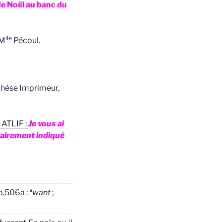
 de Noël au banc du
lle
 M
Pécoul.
chèse Imprimeur,
 ATLIF :
Je vous ai
clairement indiqué
b,506a :
*want
;