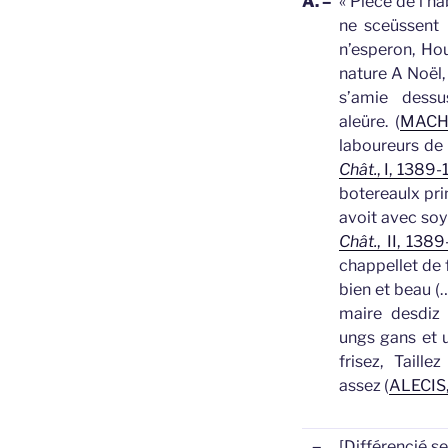
A. –
«
Pièce de l’ha
ne sceüssent C
n’esperon, Hou
nature A Noël, 
s’amie dessu
aleüre. (
MACH
laboureurs de 
Chât.
, I, 1389
botereaulx prin
avoit avec soy 
Chât.
, II, 138
chappellet de 
bien et beau (…
maire desdiz 
ungs
gans
et u
frisez, Taill
assez (
ALECIS
–
[Différencié s