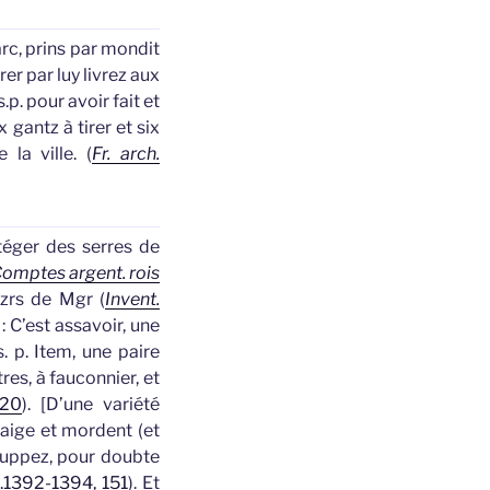
’arc, prins par mondit
rer par luy livrez aux
.p. pour avoir fait et
ix
gantz
à tirer et six
la ville. (
Fr. arch.
téger des serres de
omptes argent. rois
zrs de Mgr (
Invent.
: C’est assavoir, une
. p. Item, une paire
res, à fauconnier, et
220
).
[
D’une variété
saige et mordent (et
uppez, pour doubte
c.1392-1394, 151
).
Et