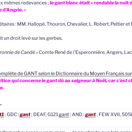
ux mêmes redevances ;
le gant blanc était « rendable la nuit
se d’Angrie.
»
étaires : MM. Hallopé, Thouron, Chevalier, L. Robert, Peltier et
un droit levé sur les gerbes.
aronnie de Candé
» Comte René de l’Esperonnière, Angers, La
 complète de GANT selon le Dictionnaire du Moyen Français sur
nition qui concerne le gant dû au seigneur à Noël, car c’est 
e.
.
t1
; GDC :
gant
; DEAF, G121
gant
; AND :
gant
; FEW XVII, 505