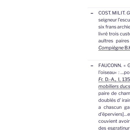
–
COST. MILIT.
G
seigneur l’escu
six frans archie
livré trois cu
aultres paires
Compiègne
B.
–
FAUCONN.
«
G
l’oiseau
«
: …po
Fr.
D.-A., I, 13
mobiliers ducs
paire de chamo
doublés d’ irai
a chascun ga
d’éperviers
]…e
couvient avoi
des esgratinur