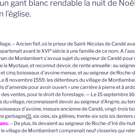
un gant blanc rendable la nuit de Noë
 l’église.
e. – Ancien fief, où le prieur de Saint-Nicolas de Candé av
e
appartenait avant le XVI
siècle à une famille de ce nom. A l’as
Jehan de Monlambert s’avoua sujet du seigneur de Candé pour r
la Myotaye, et reconnut devoir, de rente annuelle : au seigne
 et cinq boisseaux d’avoine menue, et au seigneur de Roche-d’
e 8 novembre 1559. les détenteurs du village de Montlamber
 d’amende pour avoir ouvert « une carrière à pierre et à ardoi
e des ventes, pour le droit de forestage. — Le 15 septembre 16
s du village, reconnaissent devoir au seigneur d’Angrie, au 
 boisseaux d’avoine, mesure ancienne de Candé, vingt-trois bo
ze gerbages
[1]
, six oies, six gélines, trente-six sols six denier
lanc
. – De plus, ils devaient au seigneur de Roche-d’Iré dix-hu
 le village de Montlambert comprenait neuf closeries qui rele