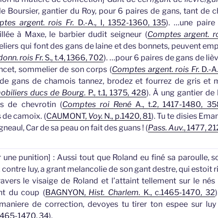
e Boursier, gantier du Roy, pour 6 paires de
gans
, tant de
tes argent. rois Fr.
D.-A., I, 1352-1360, 135
).
…une pair
illée à Maxe, le barbier dudit seigneur (
Comptes argent. ro
liers qui font des
gans
de laine et des bonnets, peuvent emplo
onn. rois Fr.
S., t.4, 1366, 702
).
…pour 6 paires de
gans
de lièv
ncet, sommelier de son corps (
Comptes argent. rois Fr.
D.-A.
 de
gans
de chamois tannez, brodez et fourrez de gris et me
mobiliers ducs de Bourg.
P., t.1, 1375, 428
).
À ung gantier de la
s
de chevrotin (
Comptes roi René
A., t.2, 1417-1480, 35
 de camoix. (
CAUMONT,
Voy.
N., p.1420, 81
).
Tu te disies Eman
gneaul, Car de sa peau on fait des
guans
! (
Pass. Auv.
, 1477, 21
 une punition]
: Aussi tout que Roland eu finé sa paroulle, s
 contre luy, a grant melancolie de son
gant
destre, qui estoit 
avers le visaige de Roland et l’attaint tellement sur le nés
t du coup (
BAGNYON,
Hist. Charlem.
K., c.1465-1470, 32
aniere de correction, devoyes tu tirer ton espee sur luy 
.1465-1470, 34
).