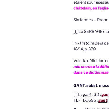
étaient soumises a
châtelain, en l’égli
Six fermes. – Propri
[1]
Le GERBAGE était 
in «
Histoire de la b
1894, p. 370
Voici la définition
mis en rose la défi
dans ce dictionnair
GANT, subst. masc
[T-L :
gant
; GD :
gan
TLF : IX, 69b :
gant
]