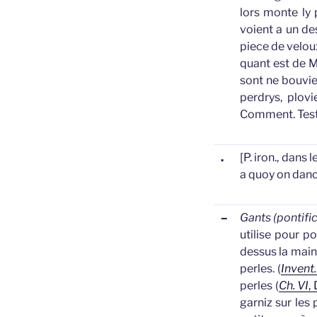
lors monte ly p
voient a un de
piece de veloux
quant est de M
sont ne bouvie
perdrys, plovi
Comment. Test.,
.
[P. iron., dans
a quoy on dan
–
Gants (pontifi
utilise pour po
dessus la main
perles. (
Invent
perles (
Ch. VI
,
garniz sur les