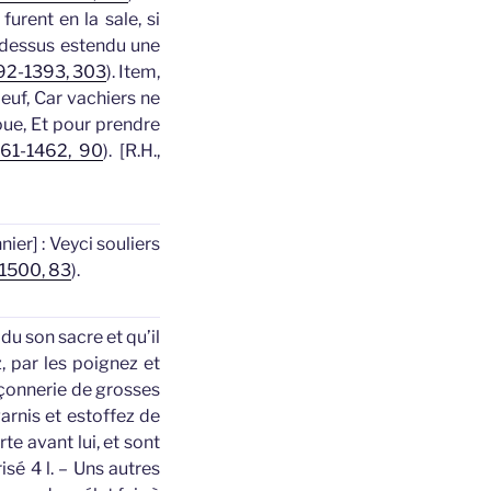
furent en la sale, si
t dessus estendu une
92-1393, 303
).
Item,
euf, Car vachiers ne
oue, Et pour prendre
461-1462, 90
). [R.H.,
nnier]
: Veyci souliers
-1500, 83
).
du son sacre et qu’il
z, par les poignez et
açonnerie de grosses
arnis et estoffez de
te avant lui, et sont
sé 4 l. – Uns autres