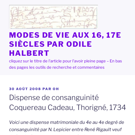
Aller
au
contenu
principal
MODES DE VIE AUX 16, 17E
SIÈCLES PAR ODILE
HALBERT
cliquez sur le titre de l'article pour l'avoir pleine page – En bas
des pages les outils de recherche et commentaires
PUBLIÉ
30 AOÛT 2008
PAR
OH
LE
Dispense de consanguinité
Coquereau Cadeau, Thorigné, 1734
Voici une dispense matrimoniale du 4e au 4e degré de
consanguinité par N. Lepicier entre René Rigault veuf