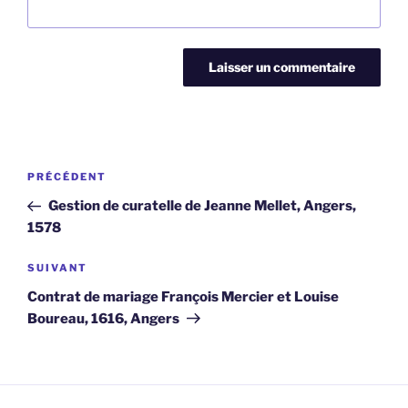
Navigation
Article
PRÉCÉDENT
de
précédent
Gestion de curatelle de Jeanne Mellet, Angers,
l’article
1578
Article
SUIVANT
suivant
Contrat de mariage François Mercier et Louise
Boureau, 1616, Angers