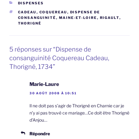
CATÉGORIES
DISPENSES
ÉTIQUETTES
CADEAU
,
COQUEREAU
,
DISPENSE DE
CONSANGUINITÉ
,
MAINE-ET-LOIRE
,
RIGAULT
,
THORIGNÉ
5 réponses sur “Dispense de
consanguinité Coquereau Cadeau,
Thorigné, 1734”
Marie-Laure
30 AOÛT 2008 À 10:51
Il ne doit pas s’agir de Thorigné en Charnie car je
n’y ai pas trouvé ce mariage…Ce doit être Thorigné
d’Anjou…
Répondre