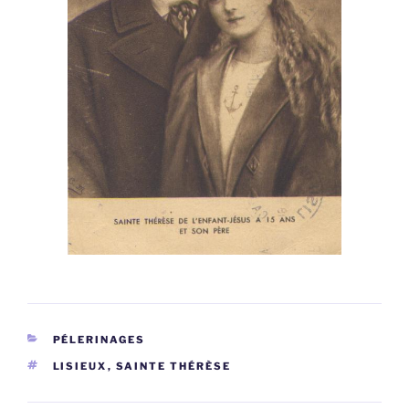
CATÉGORIES
PÉLERINAGES
ÉTIQUETTES
LISIEUX
,
SAINTE THÉRÈSE