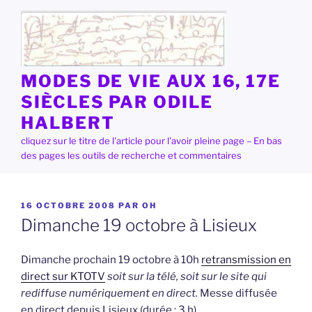
Aller
au
contenu
principal
MODES DE VIE AUX 16, 17E
SIÈCLES PAR ODILE
HALBERT
cliquez sur le titre de l'article pour l'avoir pleine page – En bas
des pages les outils de recherche et commentaires
PUBLIÉ
16 OCTOBRE 2008
PAR
OH
LE
Dimanche 19 octobre à Lisieux
Dimanche prochain 19 octobre à 10h
retransmission en
direct sur KTOTV
soit sur la télé, soit sur le site qui
rediffuse numériquement en direct.
Messe diffusée
en direct depuis Lisieux (durée : 3 h)