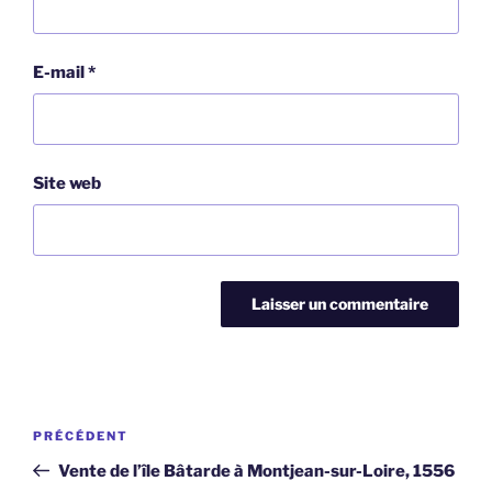
E-mail
*
Site web
Navigation
Article
PRÉCÉDENT
de
précédent
Vente de l’île Bâtarde à Montjean-sur-Loire, 1556
l’article