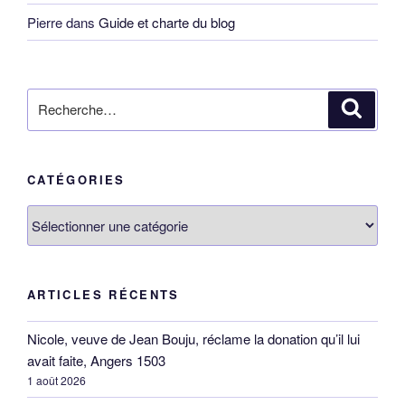
Pierre
dans
Guide et charte du blog
Recherche
Reche
pour
:
CATÉGORIES
Catégories
ARTICLES RÉCENTS
Nicole, veuve de Jean Bouju, réclame la donation qu’il lui
avait faite, Angers 1503
1 août 2026