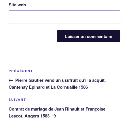
Site web
Navigation
Article
PRÉCÉDENT
de
précédent
Pierre Gautier vend un usufruit qu’il a acquit,
l’article
Cantenay Epinard et La Cornuaille 1586
Article
SUIVANT
suivant
Contrat de mariage de Jean Rinault et Françoise
Lescot, Angers 1583