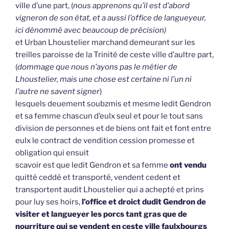
ville d’une part, (
nous apprenons qu’il est d’abord
vigneron de son état, et a aussi l’office de langueyeur,
ici dénommé avec beaucoup de précision)
et Urban Lhoustelier marchand demeurant sur les
treilles paroisse de la Trinité de ceste ville d’aultre part,
(
dommage que nous n’ayons pas le métier de
Lhoustelier, mais une chose est certaine ni l’un ni
l’autre ne savent signer
)
lesquels deuement soubzmis et mesme ledit Gendron
et sa femme chascun d’eulx seul et pour le tout sans
division de personnes et de biens ont fait et font entre
eulx le contract de vendition cession promesse et
obligation qui ensuit
scavoir est que ledit Gendron et sa femme
ont vendu
quitté ceddé et transporté, vendent cedent et
transportent audit Lhoustelier qui a achepté et prins
pour luy ses hoirs,
l’office et droict dudit Gendron de
visiter et langueyer les porcs tant gras que de
nourriture qui se vendent en ceste ville faulxbourgs