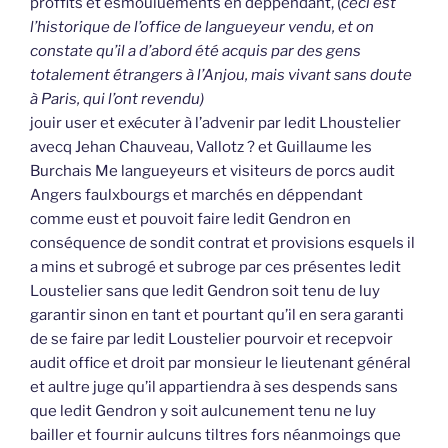
proffits et esmouluements en déppendant, (
ceci est
l’historique de l’office de langueyeur vendu, et on
constate qu’il a d’abord été acquis par des gens
totalement étrangers à l’Anjou, mais vivant sans doute
à Paris, qui l’ont revendu)
jouir user et exécuter à l’advenir par ledit Lhoustelier
avecq Jehan Chauveau, Vallotz ? et Guillaume les
Burchais Me langueyeurs et visiteurs de porcs audit
Angers faulxbourgs et marchés en déppendant
comme eust et pouvoit faire ledit Gendron en
conséquence de sondit contrat et provisions esquels il
a mins et subrogé et subroge par ces présentes ledit
Loustelier sans que ledit Gendron soit tenu de luy
garantir sinon en tant et pourtant qu’il en sera garanti
de se faire par ledit Loustelier pourvoir et recepvoir
audit office et droit par monsieur le lieutenant général
et aultre juge qu’il appartiendra à ses despends sans
que ledit Gendron y soit aulcunement tenu ne luy
bailler et fournir aulcuns tiltres fors néanmoings que