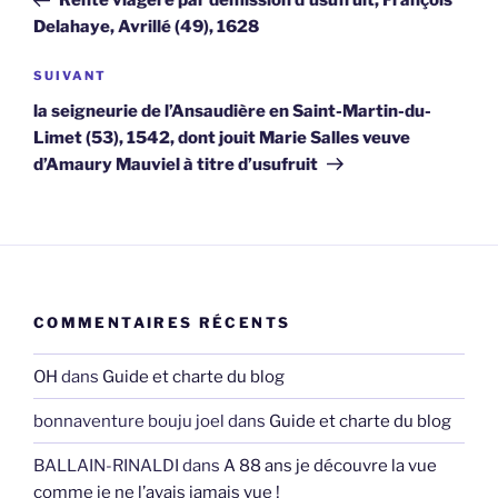
Rente viagère par démission d’usufruit, François
l’article
Delahaye, Avrillé (49), 1628
Article
SUIVANT
suivant
la seigneurie de l’Ansaudière en Saint-Martin-du-
Limet (53), 1542, dont jouit Marie Salles veuve
d’Amaury Mauviel à titre d’usufruit
COMMENTAIRES RÉCENTS
OH
dans
Guide et charte du blog
bonnaventure bouju joel
dans
Guide et charte du blog
BALLAIN-RINALDI
dans
A 88 ans je découvre la vue
comme je ne l’avais jamais vue !