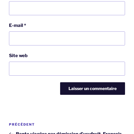
E-mail
*
Site web
Navigation
Article
PRÉCÉDENT
de
précédent