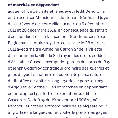
et marchés en déppendant
,
auquel office de visite et langueyeur ledit Gendron a
esté receu par Monsieur le Lieutenant Général et juge
de la prévosté de ceste ville par acte du 6 décembre
1611 et 20 décembre 1618, en consequence du retrait
d’achapt dudit office fait par ledit Gendron, passé par
Rogier aussi notaire royal en ceste ville le 28 octobre
1611 avecq maître Anthoine Carron Sr de la Villette
demeurant en la ville du Salla ayant les droits ceddez
d’Arnault le Gascon exempt des gardes du corps du Roy
et Jehan Godefroy controlleur ordinaire des guerres et
gens du guet donataire et pourveu de par sa nature
dudit office de visite et langueyerie de porcs du pays
d’Anjou et le Perche, villes et marchés en deppendant,
comme appert par lettre d’expédition auxdits le
Gascon et Godefroy du 19 novembre 1606 signé
Ramboullet notaire extraordinaire de sa Majesté pour
ung office de langueyeur et visite de porcs, des gages