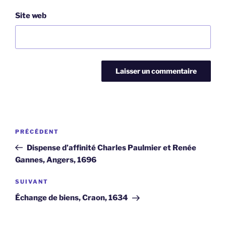
Site web
Navigation
Article
PRÉCÉDENT
de
précédent
Dispense d’affinité Charles Paulmier et Renée
l’article
Gannes, Angers, 1696
Article
SUIVANT
suivant
Échange de biens, Craon, 1634