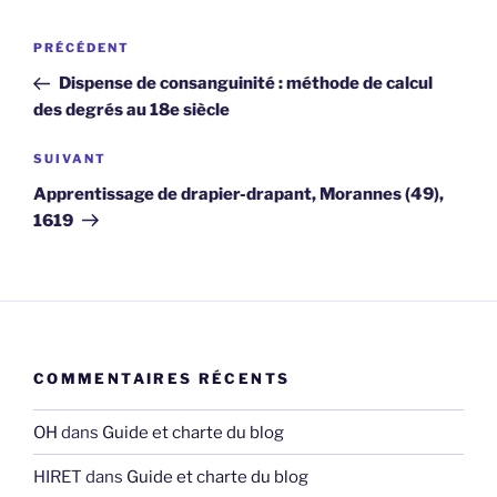
Navigation
Article
PRÉCÉDENT
de
précédent
Dispense de consanguinité : méthode de calcul
l’article
des degrés au 18e siècle
Article
SUIVANT
suivant
Apprentissage de drapier-drapant, Morannes (49),
1619
COMMENTAIRES RÉCENTS
OH
dans
Guide et charte du blog
HIRET
dans
Guide et charte du blog