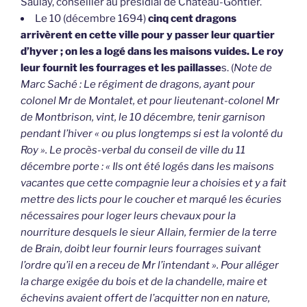
Saulay, conseiller au présidial de Château-Gontier.
Le 10 (décembre 1694)
cinq cent dragons
arrivèrent en cette ville pour y passer leur quartier
d’hyver ; on les a logé dans les maisons vuides. Le roy
leur fournit les fourrages et les paillasse
s. (
Note de
Marc Saché : Le régiment de dragons, ayant pour
colonel Mr de Montalet, et pour lieutenant-colonel Mr
de Montbrison, vint, le 10 décembre, tenir garnison
pendant l’hiver « ou plus longtemps si est la volonté du
Roy ». Le procès-verbal du conseil de ville du 11
décembre porte : « Ils ont été logés dans les maisons
vacantes que cette compagnie leur a choisies et y a fait
mettre des licts pour le coucher et marqué les écuries
nécessaires pour loger leurs chevaux pour la
nourriture desquels le sieur Allain, fermier de la terre
de Brain, doibt leur fournir leurs fourrages suivant
l’ordre qu’il en a receu de Mr l’intendant ». Pour alléger
la charge exigée du bois et de la chandelle, maire et
échevins avaient offert de l’acquitter non en nature,