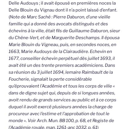
Delle Audouys ; il avait épousé en premières noces la
Delle Blouin du Vignau dont il n’a point laissé d’enfant.
(
Note de Marc Saché : Pierre Daburon, d’une vieille
famille qui a donné des avocats distingués et des
échevins à la ville, était fils de Guillaume Daburon, sieur
du Chêne-Vert, et de Marguerite Deschamps. Il épousa
Marie Blouin du Vigneau, puis, en secondes noces, en
1663, Marie Audouys de la Clairaudière. Echevin en
1677, conseiller échevin perpétuel dès juillet 1693, il
avait été un des trente premiers académiciens. Dans
sa réunion du 3 juillet 1694, lemaire Raimbault de la
Foucherie, signalait la perte considérable
qu’éprouvaient l’Académie et tous les corps de ville «
dans de digne sujet qui, depuis de si longues années,
avoit rendu de grands services au public et à ce corps
duquel il avoit exercé plusieurs années la charge de
procureur avec l’estime et l’approbation de tout le
monde ». Voir Arch. Mun. BB 100, p. 68, et Registe de
l’Académie royale, man. 1261-anc 1032, p. 61
)