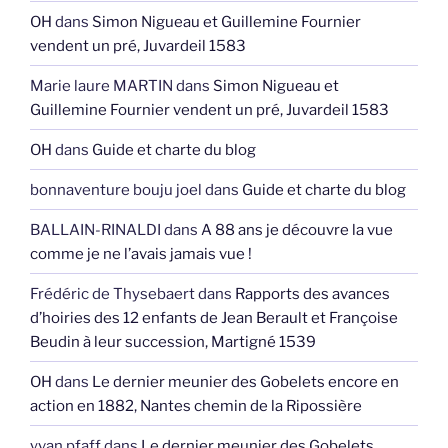
OH
dans
Simon Nigueau et Guillemine Fournier
vendent un pré, Juvardeil 1583
Marie laure MARTIN
dans
Simon Nigueau et
Guillemine Fournier vendent un pré, Juvardeil 1583
OH
dans
Guide et charte du blog
bonnaventure bouju joel
dans
Guide et charte du blog
BALLAIN-RINALDI
dans
A 88 ans je découvre la vue
comme je ne l’avais jamais vue !
Frédéric de Thysebaert
dans
Rapports des avances
d’hoiries des 12 enfants de Jean Berault et Françoise
Beudin à leur succession, Martigné 1539
OH
dans
Le dernier meunier des Gobelets encore en
action en 1882, Nantes chemin de la Ripossière
yvan pfaff
dans
Le dernier meunier des Gobelets