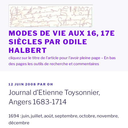
Aller
au
contenu
principal
MODES DE VIE AUX 16, 17E
SIÈCLES PAR ODILE
HALBERT
cliquez sur le titre de l'article pour l'avoir pleine page – En bas
des pages les outils de recherche et commentaires
PUBLIÉ
12 JUIN 2008
PAR
OH
LE
Journal d’Etienne Toysonnier,
Angers 1683-1714
1694 : juin, juillet, août, septembre, octobre, novembre,
décembre