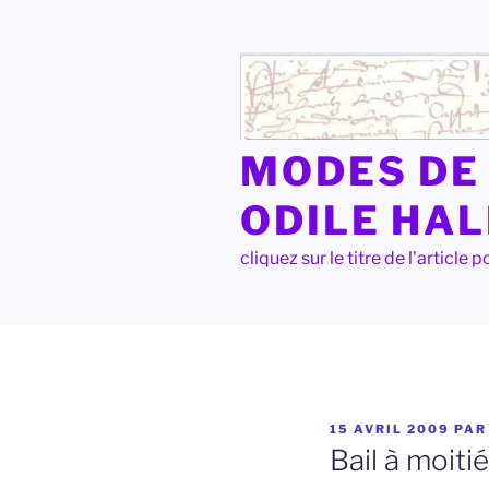
Aller
au
contenu
principal
MODES DE 
ODILE HA
cliquez sur le titre de l'articl
PUBLIÉ
15 AVRIL 2009
PA
LE
Bail à moiti