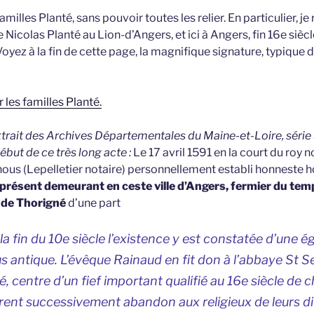
milles Planté, sans pouvoir toutes les relier. En particulier, je
e Nicolas Planté au Lion-d’Angers, et ici à Angers, fin 16e siècl
yez à la fin de cette page, la magnifique signature, typique d
 les familles Planté.
extrait des Archives Départementales du Maine-et-Loire, série 
ébut de ce très long acte :
Le 17 avril 1591 en la court du roy 
nous (Lepelletier notaire) personnellement establi honnest
présent demeurant en ceste ville d’Angers, fermier du temp
 de Thorigné
d’une part
la fin du 10e siècle l’existence y est constatée d’une ég
 antique. L’évêque Rainaud en fit don à l’abbaye St S
ré
, centre d’un fief important qualifié au 16e siècle de c
rent successivement abandon aux religieux de leurs di