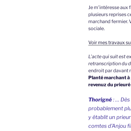
Je m’intéresse aux fa
plusieurs reprises c
marchand fermier. Vo
sociale.
Voir mes travaux sur
L’acte qui suit est 
retranscription du d
endroit par davant 
Planté marchant à 
revenuz du prieuré
Thorigné
: … Dès 
probablement plus
y établit un
prieu
comtes d’Anjou fi