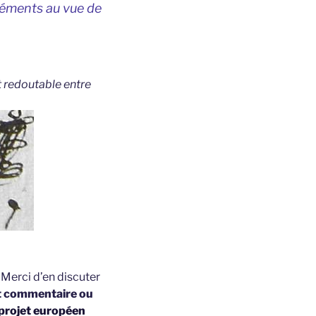
éments au vue de
st redoutable entre
t
Merci d’en discuter
t commentaire ou
projet européen