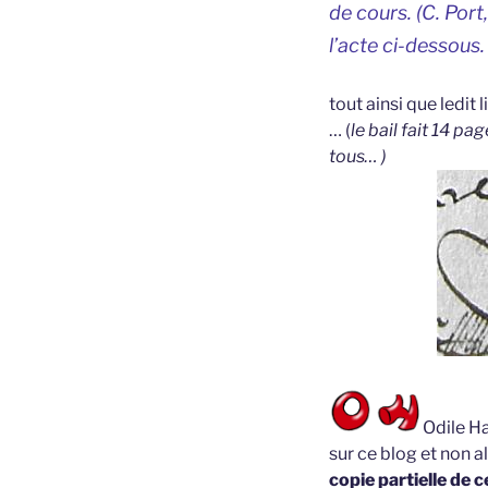
de cours. (C. Port
l’acte ci-dessous.
tout ainsi que ledit 
… (
le bail fait 14 pa
tous… )
Odile Ha
sur ce blog et non a
copie partielle de c