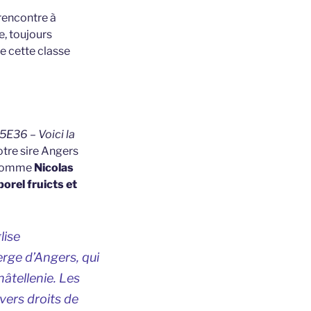
 rencontre à
e, toujours
e cette classe
5E36 – Voici la
notre sire Angers
e homme
Nicolas
orel fruicts et
lise
erge d’Angers, qui
hâtellenie. Les
vers droits de