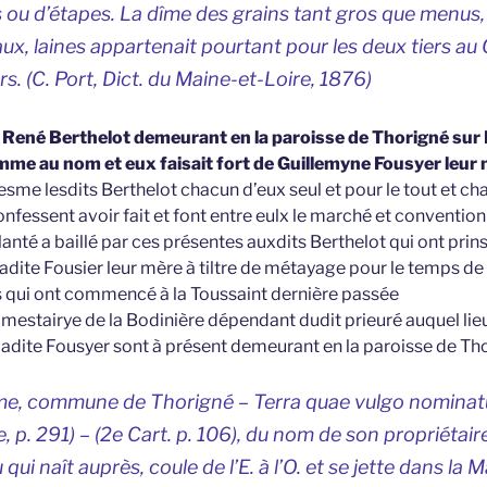
 ou d’étapes. La dîme des grains tant gros que menus,
x, laines appartenait pourtant pour les deux tiers au 
. (C. Port,
Dict. du Maine-et-Loire,
1876)
t René Berthelot demeurant en la paroisse de Thorigné sur
me au nom et eux faisait fort de Guillemyne Fousyer leur
me lesdits Berthelot chacun d’eux seul et pour le tout et cha
onfessent avoir fait et font entre eulx le marché et convention 
lanté a baillé par ces présentes auxdits Berthelot qui ont prin
adite Fousier leur mère à tiltre de métayage pour le temps de t
s qui ont commencé à la Toussaint dernière passée
et mestairye de la Bodinière dépendant dudit prieuré auquel lie
 ladite Fousyer sont à présent demeurant en la paroisse de Th
rme, commune de Thorigné –
Terra quae vulgo nominat
e, p. 291) – (2e Cart. p. 106), du nom de son propriétair
u qui naît auprès, coule de l’E. à l’O. et se jette dans l