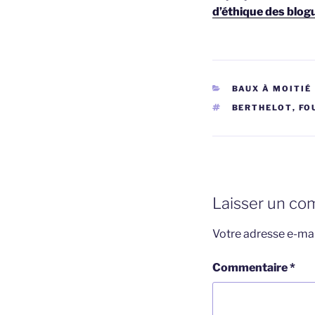
d’éthique des blog
CATÉGORIES
BAUX À MOITIÉ
ÉTIQUETTES
BERTHELOT
,
FO
Laisser un co
Votre adresse e-mai
Commentaire
*