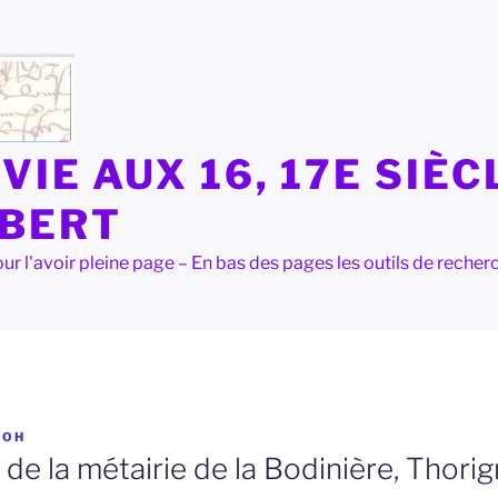
VIE AUX 16, 17E SIÈC
LBERT
e pour l'avoir pleine page – En bas des pages les outils de rec
R
OH
é de la métairie de la Bodinière, Thori