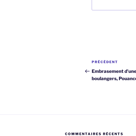
Navigation
Article
PRÉCÉDENT
de
précédent
Embrasement d’une 
boulangers, Pouanc
l’article
COMMENTAIRES RÉCENTS