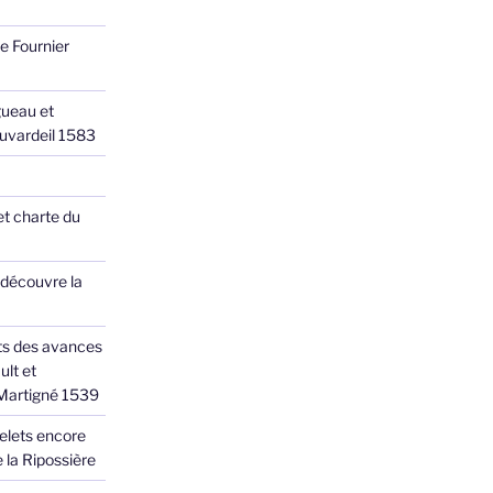
e Fournier
ueau et
Juvardeil 1583
et charte du
 découvre la
ts des avances
ult et
 Martigné 1539
elets encore
 la Ripossière