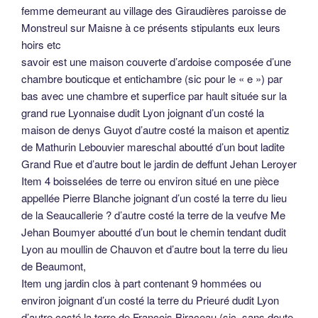
femme demeurant au village des Giraudières paroisse de
Monstreul sur Maisne à ce présents stipulants eux leurs
hoirs etc
savoir est une maison couverte d’ardoise composée d’une
chambre bouticque et entichambre (sic pour le « e ») par
bas avec une chambre et superfice par hault située sur la
grand rue Lyonnaise dudit Lyon joignant d’un costé la
maison de denys Guyot d’autre costé la maison et apentiz
de Mathurin Lebouvier mareschal aboutté d’un bout ladite
Grand Rue et d’autre bout le jardin de deffunt Jehan Leroyer
Item 4 boisselées de terre ou environ situé en une pièce
appellée Pierre Blanche joignant d’un costé la terre du lieu
de la Seaucallerie ? d’autre costé la terre de la veufve Me
Jehan Boumyer aboutté d’un bout le chemin tendant dudit
Lyon au moullin de Chauvon et d’autre bout la terre du lieu
de Beaumont,
Item ung jardin clos à part contenant 9 hommées ou
environ joignant d’un costé la terre du Prieuré dudit Lyon
d’autre costé la terre de François Biraceau (sic, sans doute