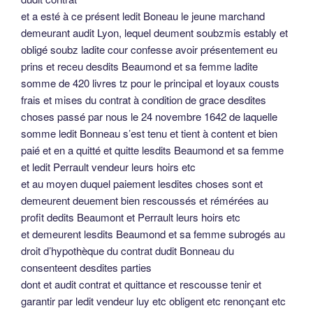
et a esté à ce présent ledit Boneau le jeune marchand
demeurant audit Lyon, lequel deument soubzmis estably et
obligé soubz ladite cour confesse avoir présentement eu
prins et receu desdits Beaumond et sa femme ladite
somme de 420 livres tz pour le principal et loyaux cousts
frais et mises du contrat à condition de grace desdites
choses passé par nous le 24 novembre 1642 de laquelle
somme ledit Bonneau s’est tenu et tient à content et bien
paié et en a quitté et quitte lesdits Beaumond et sa femme
et ledit Perrault vendeur leurs hoirs etc
et au moyen duquel paiement lesdites choses sont et
demeurent deuement bien rescoussés et rémérées au
profit dedits Beaumont et Perrault leurs hoirs etc
et demeurent lesdits Beaumond et sa femme subrogés au
droit d’hypothèque du contrat dudit Bonneau du
consenteent desdites parties
dont et audit contrat et quittance et rescousse tenir et
garantir par ledit vendeur luy etc obligent etc renonçant etc