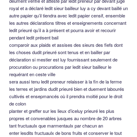
deument vérifié et attesté par ledit preneur par devant juge
royal et a déclaré ledit sieur bailleur luy a cy devant baillé un
autre papier qu’il tiendra avec ledit papier censif, ensemble
les autres déclarations tiltres et enseignements concernant
ledit prieuré qu’il a à présent et pourra avoir et recourir
pendant ledit présent bail
comparoir aux plaids et assises des sieurs des fiefs dont
les choses dudit prieuré sont tenus et en bailler par
déclaration si mestier est luy fournissant seulement de
procuration ou procurations par ledit sieur bailleur le
requérant en ceste ville
sera aussi tenu ledit preneur relaisser à la fin de la ferme
les terres et jardins dudit prieuré bien et duement labourés
cultivés et ensepmancés où il prendra moitié pour le droit
de colon
planter et greffer sur les lieux d’iceluy prieuré les plus
propres et convenables jusques au nombre de 20 arbres
tant fructuaulx que marmentaulx par chacun an
enter lesdits fructuaulx de bons fruits et conserver le tout