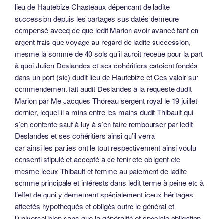
lieu de Hautebize Chasteaux dépendant de ladite
succession depuis les partages sus datés demeure
compensé avecq ce que ledit Marion avoir avancé tant en
argent frais que voyage au regard de ladite succession,
mesme la somme de 40 sols qu’il auroit receue pour la part
à quoi Julien Deslandes et ses cohéritiers estoient fondés
dans un port (sic) dudit lieu de Hautebize et Ces valoir sur
commendement fait audit Deslandes à la requeste dudit
Marion par Me Jacques Thoreau sergent royal le 19 juillet
dernier, lequel il a mins entre les mains dudit Thibault qui
s’en contente sauf à luy à s’en faire rembourser par ledit
Deslandes et ses cohéritiers ainsi qu’il verra
car ainsi les parties ont le tout respectivement ainsi voulu
consenti stipulé et accepté à ce tenir etc obligent etc
mesme iceux Thibault et femme au paiement de ladite
somme principale et intérests dans ledit terme à peine etc à
l’effet de quoi y demeurent spécialement iceux héritages
affectés hypothéqués et obligés outre le général et
l’universel bien sans que la généralité et spéciale obligation