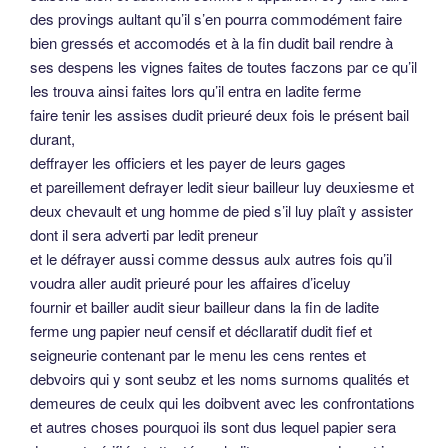
des provings aultant qu’il s’en pourra commodément faire
bien gressés et accomodés et à la fin dudit bail rendre à
ses despens les vignes faites de toutes faczons par ce qu’il
les trouva ainsi faites lors qu’il entra en ladite ferme
faire tenir les assises dudit prieuré deux fois le présent bail
durant,
deffrayer les officiers et les payer de leurs gages
et pareillement defrayer ledit sieur bailleur luy deuxiesme et
deux chevault et ung homme de pied s’il luy plaît y assister
dont il sera adverti par ledit preneur
et le défrayer aussi comme dessus aulx autres fois qu’il
voudra aller audit prieuré pour les affaires d’iceluy
fournir et bailler audit sieur bailleur dans la fin de ladite
ferme ung papier neuf censif et décllaratif dudit fief et
seigneurie contenant par le menu les cens rentes et
debvoirs qui y sont seubz et les noms surnoms qualités et
demeures de ceulx qui les doibvent avec les confrontations
et autres choses pourquoi ils sont dus lequel papier sera