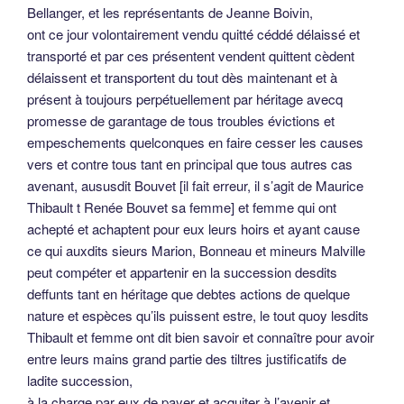
Bellanger, et les représentants de Jeanne Boivin,
ont ce jour volontairement vendu quitté céddé délaissé et
transporté et par ces présentent vendent quittent cèdent
délaissent et transportent du tout dès maintenant et à
présent à toujours perpétuellement par héritage avecq
promesse de garantage de tous troubles évictions et
empeschements quelconques en faire cesser les causes
vers et contre tous tant en principal que tous autres cas
avenant, aususdit Bouvet [il fait erreur, il s’agit de Maurice
Thibault t Renée Bouvet sa femme] et femme qui ont
achepté et achaptent pour eux leurs hoirs et ayant cause
ce qui auxdits sieurs Marion, Bonneau et mineurs Malville
peut compéter et appartenir en la succession desdits
deffunts tant en héritage que debtes actions de quelque
nature et espèces qu’ils puissent estre, le tout quoy lesdits
Thibault et femme ont dit bien savoir et connaître pour avoir
entre leurs mains grand partie des tiltres justificatifs de
ladite succession,
à la charge par eux de payer et acquiter à l’avenir et