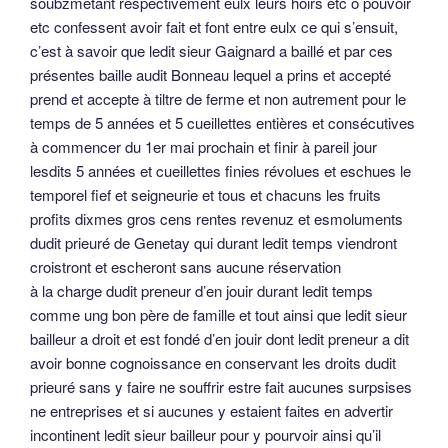
soubzmetant respectivement eulx leurs hoirs etc o pouvoir
etc confessent avoir fait et font entre eulx ce qui s’ensuit,
c’est à savoir que ledit sieur Gaignard a baillé et par ces
présentes baille audit Bonneau lequel a prins et accepté
prend et accepte à tiltre de ferme et non autrement pour le
temps de 5 années et 5 cueillettes entières et consécutives
à commencer du 1er mai prochain et finir à pareil jour
lesdits 5 années et cueillettes finies révolues et eschues le
temporel fief et seigneurie et tous et chacuns les fruits
profits dixmes gros cens rentes revenuz et esmoluments
dudit prieuré de Genetay qui durant ledit temps viendront
croistront et escheront sans aucune réservation
à la charge dudit preneur d’en jouir durant ledit temps
comme ung bon père de famille et tout ainsi que ledit sieur
bailleur a droit et est fondé d’en jouir dont ledit preneur a dit
avoir bonne cognoissance en conservant les droits dudit
prieuré sans y faire ne souffrir estre fait aucunes surpsises
ne entreprises et si aucunes y estaient faites en advertir
incontinent ledit sieur bailleur pour y pourvoir ainsi qu’il