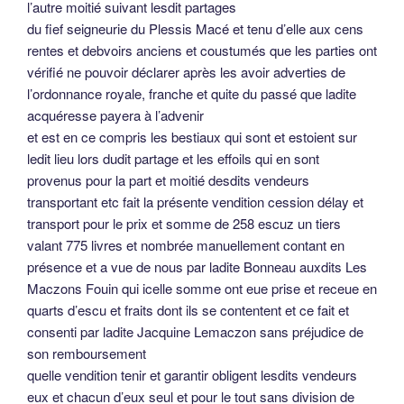
l’autre moitié suivant lesdit partages
du fief seigneurie du Plessis Macé et tenu d’elle aux cens
rentes et debvoirs anciens et coustumés que les parties ont
vérifié ne pouvoir déclarer après les avoir adverties de
l’ordonnance royale, franche et quite du passé que ladite
acquéresse payera à l’advenir
et est en ce compris les bestiaux qui sont et estoient sur
ledit lieu lors dudit partage et les effoils qui en sont
provenus pour la part et moitié desdits vendeurs
transportant etc fait la présente vendition cession délay et
transport pour le prix et somme de 258 escuz un tiers
valant 775 livres et nombrée manuellement contant en
présence et a vue de nous par ladite Bonneau auxdits Les
Maczons Fouin qui icelle somme ont eue prise et receue en
quarts d’escu et fraits dont ils se contentent et ce fait et
consenti par ladite Jacquine Lemaczon sans préjudice de
son remboursement
quelle vendition tenir et garantir obligent lesdits vendeurs
eux et chacun d’eux seul et pour le tout sans division de