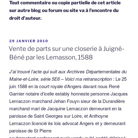
Tout commentaire ou copie partielle de cet article
sur autre blog ou forum ou site va à l’encontre du
droit d’auteur.
PUBLIÉ
29 JANVIER 2010
LE
Vente de parts sur une closerie à Juigné-
Béné par les Lemasson, 1588
J’ai trouvé l’acte qui suit aux Archives Départementales du
Maine-et-Loire, série 5E6 – Voici ma retranscription
: Le 25
juin 1588 en la court royale d’Angers davant nous René
Garnier notaire d’icelle estably honneste personne Jacques
Lemaczon marchand Jehan Fouyn sieur de la Durandière
marchand mari de Jacquine Lemaczon demeurant en la
paroisse de Saint Georges sur Loire, et Anthoyne
Lemaczon licencié ès lois advocat Angers et y demeurant
paroisse de St Pierre
soubzmetant confessent avoir vendu quité ceddé délaissé