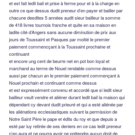
et est fait ledit bail et prise à ferme pour et à la charge en
outre ce que dessus dudit preneur d’en payer et bailler par
chacune desdites 5 années audit sieur bailleur la somme
de 418 livres tournois franche et quite en sa maison en
ladite cité d’Angers sans aucune diminution de prix aux
jours de Toussaint et Pasques par moitié le premier
paiement commencçant à la Toussaint prochaine et
continuant
et encore ung cent de beurre net en pot bon loyal et
marchand au terme de Nouel rendable comme dessus
aussi par chacun an le premier paiement commençant à
Nouel prochain et continuant comme dessus
et est expressément convenu et accordé que si ledit sieur
bailleur veult vendre et aliéner durant ledit bail la maison qui
dépendant cy devant dudit prieuré et qui a esté aliénée par
les aliénations ecclesiastiques suivant la permission de
Notre Saint Père le pape et édits du roy et que depuis a
esté par luy retirée de ses deniers en ce cas ledit preneur
n’en aura et ne pourra avoir ne prétendre aucun droit de