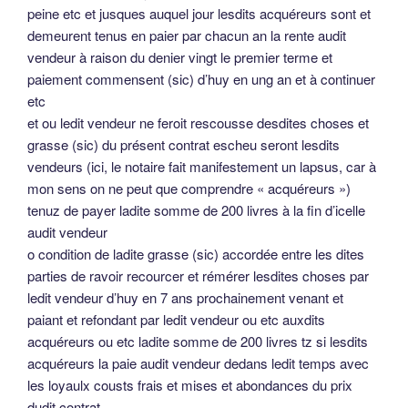
peine etc et jusques auquel jour lesdits acquéreurs sont et
demeurent tenus en paier par chacun an la rente audit
vendeur à raison du denier vingt le premier terme et
paiement commensent (sic) d’huy en ung an et à continuer
etc
et ou ledit vendeur ne feroit rescousse desdites choses et
grasse (sic) du présent contrat escheu seront lesdits
vendeurs (ici, le notaire fait manifestement un lapsus, car à
mon sens on ne peut que comprendre « acquéreurs »)
tenuz de payer ladite somme de 200 livres à la fin d’icelle
audit vendeur
o condition de ladite grasse (sic) accordée entre les dites
parties de ravoir recourcer et rémérer lesdites choses par
ledit vendeur d’huy en 7 ans prochainement venant et
paiant et refondant par ledit vendeur ou etc auxdits
acquéreurs ou etc ladite somme de 200 livres tz si lesdits
acquéreurs la paie audit vendeur dedans ledit temps avec
les loyaulx cousts frais et mises et abondances du prix
dudit contrat