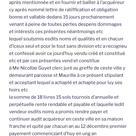
après mentionnée et en fournir et bailler à l’acquéreur
cy après nommé lettre de ratiffication et obligation
bonne et vallable dedans 15 jours prochainement
venant à peine de toutes pertes despens dommages
et intérests ces présentes néantmoings etc
lequel soubzmis esdits noms et qualités et en chacun
d’iceux seul et pour le tout sans division etc a recogneu
et confessé avoir ce jourd’huy vendu créé et constitué
etc et par ces présentes vend et constitue
à Me Nicollas Guyet clerc juré au greffe de ceste ville y
demeurant paroisse st Maurille à ce présent stipulant
et acceptant lequel a achapté et achapte pour luy ses
hoirs etc
la somme de 18 livres 15 sols tournois d’annuelle et
perpétuelle rente rendable et payable et laquelle ledit
vendeur esdits noms a promis rendre payer et
continuer audit acquéreur en ceste ville en sa maison
franche et quite par chacun an au 12 décembre premier
payement commenczant d’huy en ung an