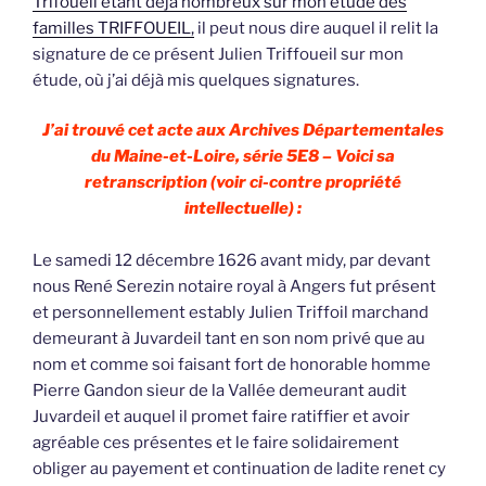
Trifoueil étant déjà nombreux sur mon étude des
familles TRIFFOUEIL,
il peut nous dire auquel il relit la
signature de ce présent Julien Triffoueil sur mon
étude, où j’ai déjà mis quelques signatures.
J’ai trouvé cet acte aux Archives Départementales
du Maine-et-Loire, série 5E8 – Voici sa
retranscription (voir ci-contre propriété
intellectuelle) :
Le samedi 12 décembre 1626 avant midy, par devant
nous René Serezin notaire royal à Angers fut présent
et personnellement estably Julien Triffoil marchand
demeurant à Juvardeil tant en son nom privé que au
nom et comme soi faisant fort de honorable homme
Pierre Gandon sieur de la Vallée demeurant audit
Juvardeil et auquel il promet faire ratiffier et avoir
agréable ces présentes et le faire solidairement
obliger au payement et continuation de ladite renet cy