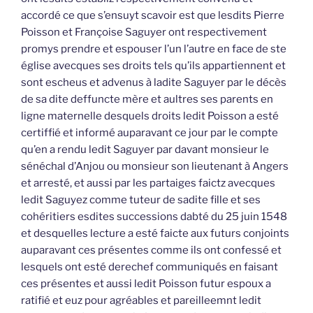
accordé ce que s’ensuyt scavoir est que lesdits Pierre
Poisson et Françoise Saguyer ont respectivement
promys prendre et espouser l’un l’autre en face de ste
église avecques ses droits tels qu’ils appartiennent et
sont escheus et advenus à ladite Saguyer par le décès
de sa dite deffuncte mère et aultres ses parents en
ligne maternelle desquels droits ledit Poisson a esté
certiffié et informé auparavant ce jour par le compte
qu’en a rendu ledit Saguyer par davant monsieur le
sénéchal d’Anjou ou monsieur son lieutenant à Angers
et arresté, et aussi par les partaiges faictz avecques
ledit Saguyez comme tuteur de sadite fille et ses
cohéritiers esdites successions dabté du 25 juin 1548
et desquelles lecture a esté faicte aux futurs conjoints
auparavant ces présentes comme ils ont confessé et
lesquels ont esté derechef communiqués en faisant
ces présentes et aussi ledit Poisson futur espoux a
ratifié et euz pour agréables et pareilleemnt ledit