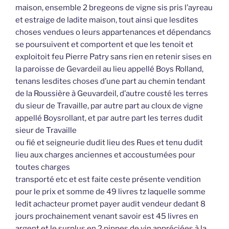
maison, ensemble 2 bregeons de vigne sis pris l’ayreau
et estraige de ladite maison, tout ainsi que lesdites
choses vendues o leurs appartenances et dépendancs
se poursuivent et comportent et que les tenoit et
exploitoit feu Pierre Patry sans rien en retenir sises en
la paroisse de Gevardeil au lieu appellé Boys Rolland,
tenans lesdites choses d’une part au chemin tendant
de la Roussière à Geuvardeil, d’autre cousté les terres
du sieur de Travaille, par autre part au cloux de vigne
appellé Boysrollant, et par autre part les terres dudit
sieur de Travaille
ou fié et seigneurie dudit lieu des Rues et tenu dudit
lieu aux charges anciennes et accoustumées pour
toutes charges
transporté etc et est faite ceste présente vendition
pour le prix et somme de 49 livres tz laquelle somme
ledit achacteur promet payer audit vendeur dedant 8
jours prochainement venant savoir est 45 livres en
argent et le surplus en 2 pippes de vin appréciées à la