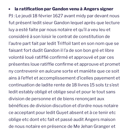
la ratification par Gandon venu à Angers signer
PJ : Le jeudi 18 février 1627 avant midy par devant nous
fut présent ledit sieur Gandon lequel après que lecture
luy a esté faite par nous notaire et qu’il a veu leu et
considéré à son loisir le contrat de constitution de
l’autre part fait par ledit Triffoil tant en son nom que se
faisant fort dudit Gandon il l’a de son bon gré et libre
volonté loué ratiffié confirmé et approuvé et par ces
présentes loue ratiffie confirme et approuve et promet
ny contrevenir en aulcune sorte et maniète que ce soit
ains à l’effet et accomplissement d’icelles payement et
continuation de ladite rente de 18 livres 15 sols tz s’est
ledit estably obligé et oblige seul et pour le tout sans
division de personne et de biens renonçant aux
bénéfices de division discution et d’ordre nous notaire
ce acceptant pour ledit Guyet absent et à ce tenir etc
oblige etc dont etc fait et passé audit Angers maison
de nous notaire en présence de Me Jehan Granger et