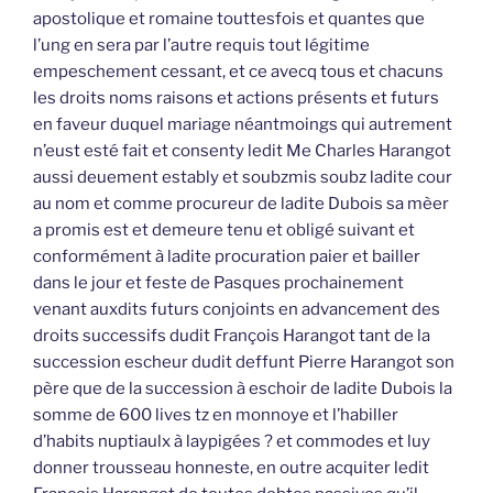
apostolique et romaine touttesfois et quantes que
l’ung en sera par l’autre requis tout légitime
empeschement cessant, et ce avecq tous et chacuns
les droits noms raisons et actions présents et futurs
en faveur duquel mariage néantmoings qui autrement
n’eust esté fait et consenty ledit Me Charles Harangot
aussi deuement estably et soubzmis soubz ladite cour
au nom et comme procureur de ladite Dubois sa mèer
a promis est et demeure tenu et obligé suivant et
conformément à ladite procuration paier et bailler
dans le jour et feste de Pasques prochainement
venant auxdits futurs conjoints en advancement des
droits successifs dudit François Harangot tant de la
succession escheur dudit deffunt Pierre Harangot son
père que de la succession à eschoir de ladite Dubois la
somme de 600 lives tz en monnoye et l’habiller
d’habits nuptiaulx à laypigées ? et commodes et luy
donner trousseau honneste, en outre acquiter ledit