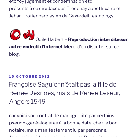
etc foy jugement et condemnation etc
présents à ce sire Jacques Tredehay appothicaire et
Jehan Trotier paroissien de Gevardeil tesmoings
Odile Halbert –
Reproduction interdite sur
autre endroit d’Internet
Merci d’en discuter sur ce
blog.
PUBLIÉ
15 OCTOBRE 2012
LE
Françoise Saguier n’était pas la fille de
Renée Desnoes, mais de Renée Leseur,
Angers 1549
car voici son contrat de mariage, cité par certains
pseudo-généalogistes à la bonne date, chez le bon
notaire, mais manifestement lu par personne.