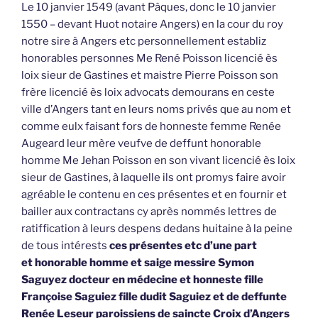
Le 10 janvier 1549 (avant Pâques, donc le 10 janvier
1550 – devant Huot notaire Angers) en la cour du roy
notre sire à Angers etc personnellement establiz
honorables personnes Me René Poisson licencié ès
loix sieur de Gastines et maistre Pierre Poisson son
frère licencié ès loix advocats demourans en ceste
ville d’Angers tant en leurs noms privés que au nom et
comme eulx faisant fors de honneste femme Renée
Augeard leur mère veufve de deffunt honorable
homme Me Jehan Poisson en son vivant licencié ès loix
sieur de Gastines, à laquelle ils ont promys faire avoir
agréable le contenu en ces présentes et en fournir et
bailler aux contractans cy après nommés lettres de
ratiffication à leurs despens dedans huitaine à la peine
de tous intérests
ces présentes etc d’une part
et honorable homme et saige messire Symon
Saguyez docteur en médecine et honneste fille
Françoise Saguiez fille dudit Saguiez et de deffunte
Renée Leseur paroissiens de saincte Croix d’Angers