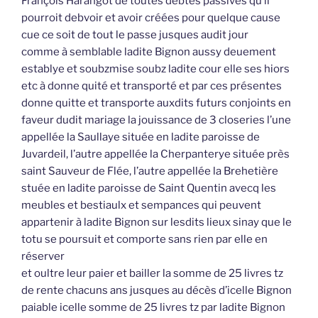
François Harangot de toutes debtes passives qu’il
pourroit debvoir et avoir créées pour quelque cause
cue ce soit de tout le passe jusques audit jour
comme à semblable ladite Bignon aussy deuement
establye et soubzmise soubz ladite cour elle ses hiors
etc à donne quité et transporté et par ces présentes
donne quitte et transporte auxdits futurs conjoints en
faveur dudit mariage la jouissance de 3 closeries l’une
appellée la Saullaye située en ladite paroisse de
Juvardeil, l’autre appellée la Cherpanterye située près
saint Sauveur de Flée, l’autre appellée la Brehetière
stuée en ladite paroisse de Saint Quentin avecq les
meubles et bestiaulx et sempances qui peuvent
appartenir à ladite Bignon sur lesdits lieux sinay que le
totu se poursuit et comporte sans rien par elle en
réserver
et oultre leur paier et bailler la somme de 25 livres tz
de rente chacuns ans jusques au décès d’icelle Bignon
paiable icelle somme de 25 livres tz par ladite Bignon