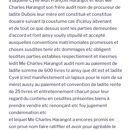
à laquelle Cyvé ledit François Harangot et ledit Me
Charles Harangot son frère audit nom de procureur de
ladite Dubois leur mère ont constitué et constitue
douaire suivant la coustume cas d’iceluy advenant
et de tout ce que dessus sont les parties demeurées
d’accord et l’ont ainsy voully stipullé et accepté
auxquelles conventions matrimoniales promesses et
choses susdites tenir etc dommages etc obligent
lesdites parties establies respectiement et mesmes
ledit Me Charles Harangot audit nom au paiement de
ladite somme de 600 livres tz ainsy que dit est et ladite
Cyvé (c’est manifestement un lapsus pour le nom de sa
mère) aussy au paiement et convention de ladite rente
de 25 livres et entretennement chacun pour leur
regard du contenu en cesdites présentes biens à
prendre vendre etc renonçant etc foy jugement
condemnation etc
et lequel Me Charles Harangot a encores promis en
son privé nom faire ratiffier et avoir pour agréable le