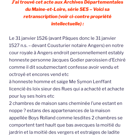
J’ai trouvé cet acte aux Archives Départementales
du Maine-et-Loire, série 5E5 – Voici sa
retranscription (voir ci-contre propriété
intellectuelle) :
Le 31 janvier 1526 (avant Pâques donc le 31 janvier
1527 n.s. – devant Cousturier notaire Angers) en notre
cour royale à Angers endroit personnellement estably
honneste personne Jacques Godier paroissien d’Echiré
comme il dit soubzmectant confesse avoir vendu et
octroyé et encores vend etc
à honneste homme et saige Me Symon Lenffant
licencié ès loix sieur des Rues qui a achacté et achacte
pour luy ses hoirs etc
2 chambres de maison sans cheminée l’une estant en
noppe ? estans des appartenances de la maison
appellée Boys Rolland comme lesdites 2 chambres se
comportent tant hault que bas avecques la moitié du
jardrin et la moitié des vergers et estraiges de ladite