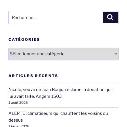
Recherche
Recher
pour
:
CATÉGORIES
Catégories
ARTICLES RÉCENTS
Nicole, veuve de Jean Bouju, réclame la donation qu’il
lui avait faite, Angers 1503
1 août 2026
ALERTE : climatiseurs qui chauffent les voisins du
dessus
1 juillet 2026