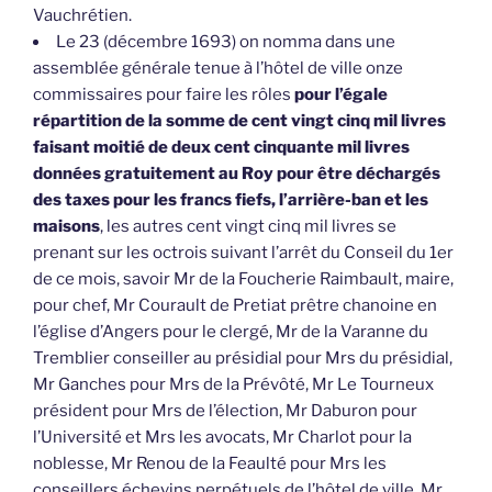
Vauchrétien.
Le 23 (décembre 1693) on nomma dans une
assemblée générale tenue à l’hôtel de ville onze
commissaires pour faire les rôles
pour l’égale
répartition de la somme de cent vingt cinq mil livres
faisant moitié de deux cent cinquante mil livres
données gratuitement au Roy pour être déchargés
des taxes pour les francs fiefs, l’arrière-ban et les
maisons
, les autres cent vingt cinq mil livres se
prenant sur les octrois suivant l’arrêt du Conseil du 1er
de ce mois, savoir Mr de la Foucherie Raimbault, maire,
pour chef, Mr Courault de Pretiat prêtre chanoine en
l’église d’Angers pour le clergé, Mr de la Varanne du
Tremblier conseiller au présidial pour Mrs du présidial,
Mr Ganches pour Mrs de la Prévôté, Mr Le Tourneux
président pour Mrs de l’élection, Mr Daburon pour
l’Université et Mrs les avocats, Mr Charlot pour la
noblesse, Mr Renou de la Feaulté pour Mrs les
conseillers échevins perpétuels de l’hôtel de ville, Mr