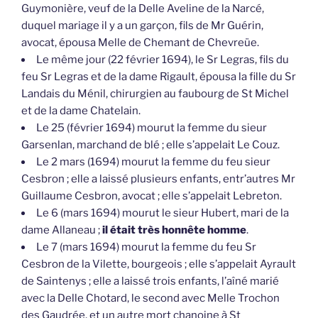
Guymonière, veuf de la Delle Aveline de la Narcé,
duquel mariage il y a un garçon, fils de Mr Guérin,
avocat, épousa Melle de Chemant de Chevreüe.
Le même jour (22 février 1694), le Sr Legras, fils du
feu Sr Legras et de la dame Rigault, épousa la fille du Sr
Landais du Ménil, chirurgien au faubourg de St Michel
et de la dame Chatelain.
Le 25 (février 1694) mourut la femme du sieur
Garsenlan, marchand de blé ; elle s’appelait Le Couz.
Le 2 mars (1694) mourut la femme du feu sieur
Cesbron ; elle a laissé plusieurs enfants, entr’autres Mr
Guillaume Cesbron, avocat ; elle s’appelait Lebreton.
Le 6 (mars 1694) mourut le sieur Hubert, mari de la
dame Allaneau ;
il était très honnête homme
.
Le 7 (mars 1694) mourut la femme du feu Sr
Cesbron de la Vilette, bourgeois ; elle s’appelait Ayrault
de Saintenys ; elle a laissé trois enfants, l’aîné marié
avec la Delle Chotard, le second avec Melle Trochon
des Gaudrée, et un autre mort chanoine à St