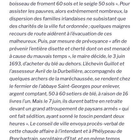
boisseau de froment 60 sols et le seigle 50 sols ». Pour
assister les pauvres, alors extrêmement nombreux, la
dispersion des familles irlandaises ne subsistant que
des charités de la ville fut ordonnée ; quelques maigres
recours de route aidèrent à l’évacuation de ces
malheureux. Puis, par mesure de prévoyance « afin de
prévenir l’entière disette et cherté dont on est menacé
à cause du mauvais temps », le maire décide, le 3 juin
1693, d’acheter du blé au dehors. L’échevin Guillot et
l’assesseur Avril de la Durbellière, accompagnés de
quelques archers de la maréchaussée, se rendent chez
le fermier de l’abbaye Saint-Georges pour enlever,
argent comptant, 50 à 60 setiers de blé, à raison de 16
livres l’un. Mais le 7 juin, ils durent battre en retraite
devant un grand attroupement de paysans armés « qui
ont fait sédition, ayant sonné le toscin pendant deux
heures ». Le conseil de ville envoya procès-verbal de
cette chaude affaire à l’intendant et à Phélypeau de
Ponchartrain, secrétaire d’Etat, et en même temps