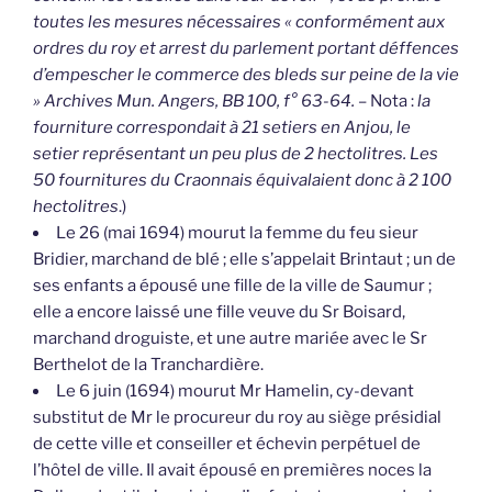
toutes les mesures nécessaires « conformément aux
ordres du roy et arrest du parlement portant déffences
d’empescher le commerce des bleds sur peine de la vie
» Archives Mun. Angers, BB 100, f° 63-64.
– Nota :
la
fourniture correspondait à 21 setiers en Anjou, le
setier représentant un peu plus de 2 hectolitres. Les
50 fournitures du Craonnais équivalaient donc à 2 100
hectolitres
.)
Le 26 (mai 1694) mourut la femme du feu sieur
Bridier, marchand de blé ; elle s’appelait Brintaut ; un de
ses enfants a épousé une fille de la ville de Saumur ;
elle a encore laissé une fille veuve du Sr Boisard,
marchand droguiste, et une autre mariée avec le Sr
Berthelot de la Tranchardière.
Le 6 juin (1694) mourut Mr Hamelin, cy-devant
substitut de Mr le procureur du roy au siège présidial
de cette ville et conseiller et échevin perpétuel de
l’hôtel de ville. Il avait épousé en premières noces la