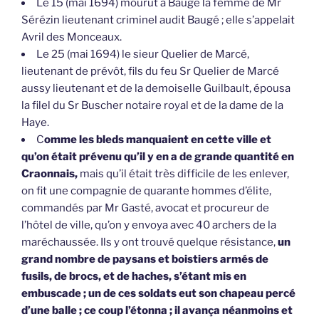
Le 15 (mai 1694) mourut à Baugé la femme de Mr
Sérézin lieutenant criminel audit Baugé ; elle s’appelait
Avril des Monceaux.
Le 25 (mai 1694) le sieur Quelier de Marcé,
lieutenant de prévôt, fils du feu Sr Quelier de Marcé
aussy lieutenant et de la demoiselle Guilbault, épousa
la filel du Sr Buscher notaire royal et de la dame de la
Haye.
C
omme les bleds manquaient en cette ville et
qu’on était prévenu qu’il y en a de grande quantité en
Craonnais,
mais qu’il était très difficile de les enlever,
on fit une compagnie de quarante hommes d’élite,
commandés par Mr Gasté, avocat et procureur de
l’hôtel de ville, qu’on y envoya avec 40 archers de la
maréchaussée. Ils y ont trouvé quelque résistance,
un
grand nombre de paysans et boistiers armés de
fusils, de brocs, et de haches, s’étant mis en
embuscade ; un de ces soldats eut son chapeau percé
d’une balle ; ce coup l’étonna ; il avança néanmoins et