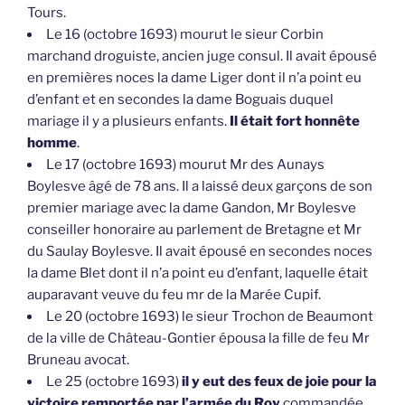
Tours.
Le 16 (octobre 1693) mourut le sieur Corbin
marchand droguiste, ancien juge consul. Il avait épousé
en premières noces la dame Liger dont il n’a point eu
d’enfant et en secondes la dame Boguais duquel
mariage il y a plusieurs enfants.
Il était fort honnête
homme
.
Le 17 (octobre 1693) mourut Mr des Aunays
Boylesve âgé de 78 ans. Il a laissé deux garçons de son
premier mariage avec la dame Gandon, Mr Boylesve
conseiller honoraire au parlement de Bretagne et Mr
du Saulay Boylesve. Il avait épousé en secondes noces
la dame Blet dont il n’a point eu d’enfant, laquelle était
auparavant veuve du feu mr de la Marée Cupif.
Le 20 (octobre 1693) le sieur Trochon de Beaumont
de la ville de Château-Gontier épousa la fille de feu Mr
Bruneau avocat.
Le 25 (octobre 1693)
il y eut des feux de joie pour la
victoire remportée par l’armée du Roy
commandée