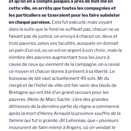
et qu’on en a compté jusques à près de huit mil en
cette ville, on arrêta que toutes les compagnies et
les particuliers se taxeraient pour les faire subsister
en chaque paroisse.
Cela fut exécuté, mais voyant
dans la suite que le fond ne suffisait pas, chacun ne se
faisant pas de justice, on envoya à chacun un, deux et
trois pauvres, selon ses facultés, auxquels on donnait
un pain d’un sol, ou un sol en argent à son choix ; mais le
nombre des pauvres augmentant tous les jours à
cause de ceux qu viennent de la campagne, on a cessé
ce moyen et chacun donne à présent à sa liberté. Le
boisseau de blé vaut actuellement 45 sols. Mr du
clergé et de l’hôtel de ville ont fair venir des bleds de
Bretagne qui ont été d’un grand secours pour les
pauvres. (
Note de Marc Saché : L’ère des grandes
détresses de la dernière partie du règne a commencé.
après la mort d’Henry Arnauld la province souffre de la
famine qui fut si grande, dit Lehoreau, que « plusieurs
moururent de faim même à Angers, où on vendait le