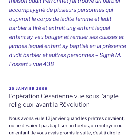
maison dudit Perronnet j’ai trouvé un barbier
accompaygné de plusieurs personnes qui
oupvroit le corps de ladite femme et ledit
barbier a tiré et extrait ung enfant lequel
enfant ay veu bouger et remuer ses cuisses et
jambes lequel enfant ay baptisé en la présence
dudit barbier et aultres personnes – Signé M.
Fossart » vue 438
PUBLIÉ
20 JANVIER 2009
LE
L’opération Césarienne vue sous l’angle
religieux, avant la Révolution
Nous avons vu le 12 janvier quand les prêtres devaient,
ou ne devaient pas baptiser un foetus, un embryon ou
un enfant. Je vous avais promis la suite, c’est à dire le