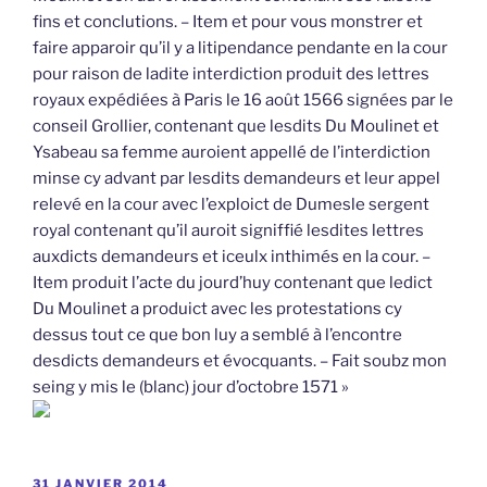
fins et conclutions. – Item et pour vous monstrer et
faire apparoir qu’il y a litipendance pendante en la cour
pour raison de ladite interdiction produit des lettres
royaux expédiées à Paris le 16 août 1566 signées par le
conseil Grollier, contenant que lesdits Du Moulinet et
Ysabeau sa femme auroient appellé de l’interdiction
minse cy advant par lesdits demandeurs et leur appel
relevé en la cour avec l’exploict de Dumesle sergent
royal contenant qu’il auroit signiffié lesdites lettres
auxdicts demandeurs et iceulx inthimés en la cour. –
Item produit l’acte du jourd’huy contenant que ledict
Du Moulinet a produict avec les protestations cy
dessus tout ce que bon luy a semblé à l’encontre
desdicts demandeurs et évocquants. – Fait soubz mon
seing y mis le (blanc) jour d’octobre 1571 »
PUBLIÉ
31 JANVIER 2014