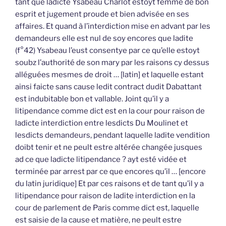
tant que ladicte Ysabeau Charlot estoyt femme de bon
esprit et jugement proude et bien advisée en ses
affaires. Et quand à l’interdiction mise en advant par les
demandeurs elle est nul de soy encores que ladite
(f°42) Ysabeau l’eust consentye par ce qu’elle estoyt
soubz l’authorité de son mary par les raisons cy dessus
alléguées mesmes de droit … [latin] et laquelle estant
ainsi faicte sans cause ledit contract dudit Dabattant
est indubitable bon et vallable. Joint qu’il y a
litipendance comme dict est en la cour pour raison de
ladicte interdiction entre lesdicts Du Moulinet et
lesdicts demandeurs, pendant laquelle ladite vendition
doibt tenir et ne peult estre altérée changée jusques
ad ce que ladicte litipendance ? ayt esté vidée et
terminée par arrest par ce que encores qu’il … [encore
du latin juridique] Et par ces raisons et de tant qu’il y a
litipendance pour raison de ladite interdiction en la
cour de parlement de Paris comme dict est, laquelle
est saisie de la cause et matière, ne peult estre