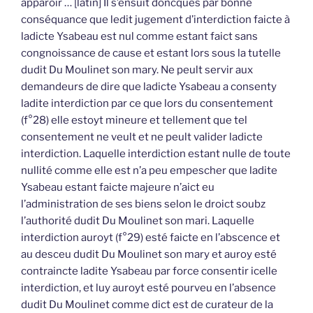
apparoir … [latin] Il s’ensuit doncques par bonne
conséquance que ledit jugement d’interdiction faicte à
ladicte Ysabeau est nul comme estant faict sans
congnoissance de cause et estant lors sous la tutelle
dudit Du Moulinet son mary. Ne peult servir aux
demandeurs de dire que ladicte Ysabeau a consenty
ladite interdiction par ce que lors du consentement
(f°28) elle estoyt mineure et tellement que tel
consentement ne veult et ne peult valider ladicte
interdiction. Laquelle interdiction estant nulle de toute
nullité comme elle est n’a peu empescher que ladite
Ysabeau estant faicte majeure n’aict eu
l’administration de ses biens selon le droict soubz
l’authorité dudit Du Moulinet son mari. Laquelle
interdiction auroyt (f°29) esté faicte en l’abscence et
au desceu dudit Du Moulinet son mary et auroy esté
contraincte ladite Ysabeau par force consentir icelle
interdiction, et luy auroyt esté pourveu en l’absence
dudit Du Moulinet comme dict est de curateur de la