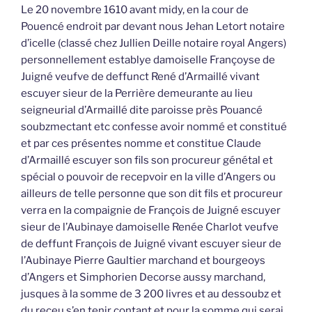
Le 20 novembre 1610 avant midy, en la cour de
Pouencé endroit par devant nous Jehan Letort notaire
d’icelle (classé chez Jullien Deille notaire royal Angers)
personnellement establye damoiselle Françoyse de
Juigné veufve de deffunct René d’Armaillé vivant
escuyer sieur de la Perrière demeurante au lieu
seigneurial d’Armaillé dite paroisse près Pouancé
soubzmectant etc confesse avoir nommé et constitué
et par ces présentes nomme et constitue Claude
d’Armaillé escuyer son fils son procureur génétal et
spécial o pouvoir de recepvoir en la ville d’Angers ou
ailleurs de telle personne que son dit fils et procureur
verra en la compaignie de François de Juigné escuyer
sieur de l’Aubinaye damoiselle Renée Charlot veufve
de deffunt François de Juigné vivant escuyer sieur de
l’Aubinaye Pierre Gaultier marchand et bourgeoys
d’Angers et Simphorien Decorse aussy marchand,
jusques à la somme de 3 200 livres et au dessoubz et
du receu s’en tenir contant et pour la somme qui serai