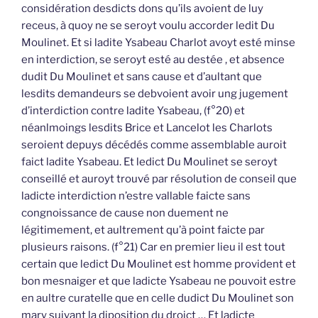
considération desdicts dons qu’ils avoient de luy
receus, à quoy ne se seroyt voulu accorder ledit Du
Moulinet. Et si ladite Ysabeau Charlot avoyt esté minse
en interdiction, se seroyt esté au destée , et absence
dudit Du Moulinet et sans cause et d’aultant que
lesdits demandeurs se debvoient avoir ung jugement
d’interdiction contre ladite Ysabeau, (f°20) et
néanlmoings lesdits Brice et Lancelot les Charlots
seroient depuys décédés comme assemblable auroit
faict ladite Ysabeau. Et ledict Du Moulinet se seroyt
conseillé et auroyt trouvé par résolution de conseil que
ladicte interdiction n’estre vallable faicte sans
congnoissance de cause non duement ne
légitimement, et aultrement qu’à point faicte par
plusieurs raisons. (f°21) Car en premier lieu il est tout
certain que ledict Du Moulinet est homme provident et
bon mesnaiger et que ladicte Ysabeau ne pouvoit estre
en aultre curatelle que en celle dudict Du Moulinet son
mary suivant la diposition du droict … Et ladicte