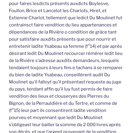
pour faires lesdicts présents auxdicts Boylesve,
Foullon, Brice et Lancelot les Charlots, Hiret, et
Estienne Charlot, tellement que ledict Du Moulinet fut
contrainsct faire vendition du lieu appartenances et
dépendances de la Rivière o condition de grâce tant
pour satisfaire auxdits présents que pour nourrir et
entretenir ladite Ysabeau sa femme (f°14) et par après
désirant ledit Du Moulinet recourcer rémérer ledit lieu
de la Rivière s’adresse auxdits demandeurs, lesquels
tendaient toujours à leurs fins e tachans à se remparer
du bien de ladite Ysabeau, conseillèrent audit Du
Moulinet qu’il falloyt qu’il présentast requeste au juge
du pays, tendant affin qu’il luy fust permis de faire
vendition des lieux et clouseryes des Pierres du
Bignon, de la Perrauldière et du Tertre, et comme de
(f°15) leur part ils consentirent ladite vendition
pourveu et moyennant que ledit Du Moulinet
s’obligeast leur bailler la somme de 2 000 livres après
son décès, et que l’argent provenant de la vendition