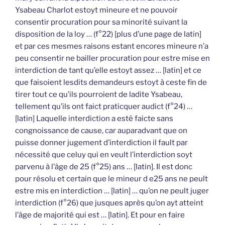
Ysabeau Charlot estoyt mineure et ne pouvoir
consentir procuration pour sa minorité suivant la
disposition de la loy … (f°22) [plus d’une page de latin]
et par ces mesmes raisons estant encores mineure n’a
peu consentir ne bailler procuration pour estre mise en
interdiction de tant qu’elle estoyt assez … [latin] et ce
que faisoient lesdits demandeurs estoyt à ceste fin de
tirer tout ce qu’ils pourroient de ladite Ysabeau,
tellement qu’ils ont faict praticquer audict (f°24) …
[latin] Laquelle interdiction a esté faicte sans
congnoissance de cause, car auparadvant que on
puisse donner jugement d’interdiction il fault par
nécessité que celuy qui en veult l’interdiction soyt
parvenu à l’âge de 25 (f°25) ans … [latin]. Il est donc
pour résolu et certain que le mineur d e25 ans ne peult
estre mis en interdiction … [latin] … qu’on ne peult juger
interdiction (f°26) que jusques après qu’on ayt atteint
l’âge de majorité qui est … [latin]. Et pour en faire