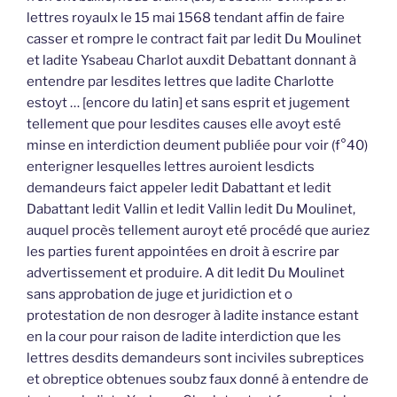
lettres royaulx le 15 mai 1568 tendant affin de faire
casser et rompre le contract fait par ledit Du Moulinet
et ladite Ysabeau Charlot auxdit Debattant donnant à
entendre par lesdites lettres que ladite Charlotte
estoyt … [encore du latin] et sans esprit et jugement
tellement que pour lesdites causes elle avoyt esté
minse en interdiction deument publiée pour voir (f°40)
enterigner lesquelles lettres auroient lesdicts
demandeurs faict appeler ledit Dabattant et ledit
Dabattant ledit Vallin et ledit Vallin ledit Du Moulinet,
auquel procès tellement auroyt eté procédé que auriez
les parties furent appointées en droit à escrire par
advertissement et produire. A dit ledit Du Moulinet
sans approbation de juge et juridiction et o
protestation de non desroger à ladite instance estant
en la cour pour raison de ladite interdiction que les
lettres desdits demandeurs sont inciviles subreptices
et obreptice obtenues soubz faux donné à entendre de