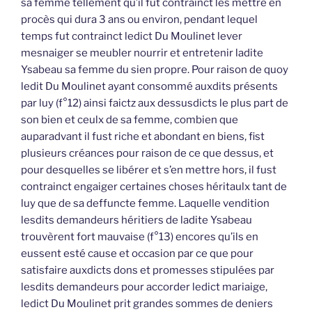
sa femme tellement qu’il fut contrainct les mettre en
procès qui dura 3 ans ou environ, pendant lequel
temps fut contrainct ledict Du Moulinet lever
mesnaiger se meubler nourrir et entretenir ladite
Ysabeau sa femme du sien propre. Pour raison de quoy
ledit Du Moulinet ayant consommé auxdits présents
par luy (f°12) ainsi faictz aux dessusdicts le plus part de
son bien et ceulx de sa femme, combien que
auparadvant il fust riche et abondant en biens, fist
plusieurs créances pour raison de ce que dessus, et
pour desquelles se libérer et s’en mettre hors, il fust
contrainct engaiger certaines choses héritaulx tant de
luy que de sa deffuncte femme. Laquelle vendition
lesdits demandeurs héritiers de ladite Ysabeau
trouvèrent fort mauvaise (f°13) encores qu’ils en
eussent esté cause et occasion par ce que pour
satisfaire auxdicts dons et promesses stipulées par
lesdits demandeurs pour accorder ledict mariaige,
ledict Du Moulinet prit grandes sommes de deniers