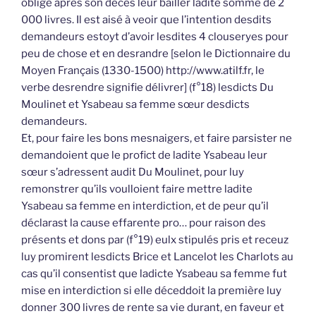
obligé après son décès leur bailler ladite somme de 2
000 livres. Il est aisé à veoir que l’intention desdits
demandeurs estoyt d’avoir lesdites 4 clouseryes pour
peu de chose et en desrandre [selon le Dictionnaire du
Moyen Français (1330-1500) http://www.atilf.fr, le
verbe desrendre signifie délivrer] (f°18) lesdicts Du
Moulinet et Ysabeau sa femme sœur desdicts
demandeurs.
Et, pour faire les bons mesnaigers, et faire parsister ne
demandoient que le profict de ladite Ysabeau leur
sœur s’adressent audit Du Moulinet, pour luy
remonstrer qu’ils voulloient faire mettre ladite
Ysabeau sa femme en interdiction, et de peur qu’il
déclarast la cause effarente pro… pour raison des
présents et dons par (f°19) eulx stipulés pris et receuz
luy promirent lesdicts Brice et Lancelot les Charlots au
cas qu’il consentist que ladicte Ysabeau sa femme fut
mise en interdiction si elle déceddoit la première luy
donner 300 livres de rente sa vie durant, en faveur et