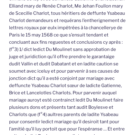
Elliand mary de Renée Charlot, Me Jehan Foullon mary
de Scecille Charlot, tous héritiers de deffunte Ysabeau
Charlot demandeurs et requérans l’entherignement de
lettres royaux par eulx impétrées à la chancellerye de
Paris le 15 may 1568 ce que s’ensuit tendant et
concluant aux fins reguestes et conclusions cy après :
(f°3) 1/ dict ledict Du Moulinet sans approbation de
juge et juridiction qu’il offre prendre le garantaige
dudit Vallin et dudit Dabatant et en ladite caution se
soumet avec iceluy et pour parvenir à ses causes de
jonction dict qu’il a esté conjoint par mariage avec
deffuncte Ysabeau Charlot sœur de ladicte Gatienne,
Brice et Lancelotles Charlots. Pour parvenir auquel
mariage auroyt esté contrainct ledit Du Moulinet faire
plusieurs dons et présents tant audit Boylesve et
Charlots que (f°4) aultres parents de ladite Ysabeau
pour consentir ledict mariage qu’il desiroit tant pour
l’amitié qu’il luy portoit que pour l’espéranse … Et entre