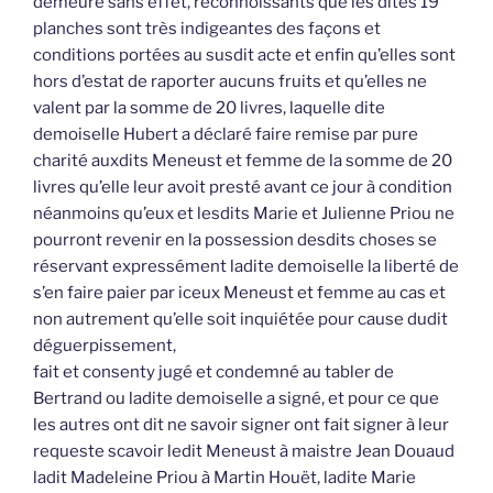
demeure sans effet, reconnoissants que les dites 19
planches sont très indigeantes des façons et
conditions portées au susdit acte et enfin qu’elles sont
hors d’estat de raporter aucuns fruits et qu’elles ne
valent par la somme de 20 livres, laquelle dite
demoiselle Hubert a déclaré faire remise par pure
charité auxdits Meneust et femme de la somme de 20
livres qu’elle leur avoit presté avant ce jour à condition
néanmoins qu’eux et lesdits Marie et Julienne Priou ne
pourront revenir en la possession desdits choses se
réservant expressément ladite demoiselle la liberté de
s’en faire paier par iceux Meneust et femme au cas et
non autrement qu’elle soit inquiétée pour cause dudit
déguerpissement,
fait et consenty jugé et condemné au tabler de
Bertrand ou ladite demoiselle a signé, et pour ce que
les autres ont dit ne savoir signer ont fait signer à leur
requeste scavoir ledit Meneust à maistre Jean Douaud
ladit Madeleine Priou à Martin Houët, ladite Marie