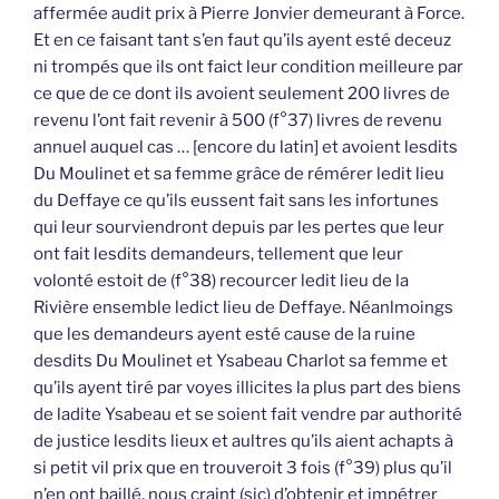
affermée audit prix à Pierre Jonvier demeurant à Force.
Et en ce faisant tant s’en faut qu’ils ayent esté deceuz
ni trompés que ils ont faict leur condition meilleure par
ce que de ce dont ils avoient seulement 200 livres de
revenu l’ont fait revenir à 500 (f°37) livres de revenu
annuel auquel cas … [encore du latin] et avoient lesdits
Du Moulinet et sa femme grâce de rémérer ledit lieu
du Deffaye ce qu’ils eussent fait sans les infortunes
qui leur sourviendront depuis par les pertes que leur
ont fait lesdits demandeurs, tellement que leur
volonté estoit de (f°38) recourcer ledit lieu de la
Rivière ensemble ledict lieu de Deffaye. Néanlmoings
que les demandeurs ayent esté cause de la ruine
desdits Du Moulinet et Ysabeau Charlot sa femme et
qu’ils ayent tiré par voyes illicites la plus part des biens
de ladite Ysabeau et se soient fait vendre par authorité
de justice lesdits lieux et aultres qu’ils aient achapts à
si petit vil prix que en trouveroit 3 fois (f°39) plus qu’il
n’en ont baillé, nous craint (sic) d’obtenir et impétrer