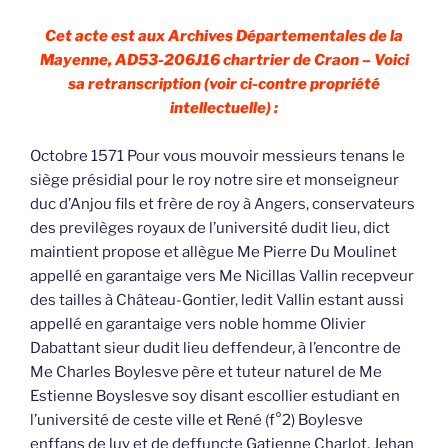
Cet acte est aux Archives Départementales de la
Mayenne, AD53-206J16 chartrier de Craon – Voici
sa retranscription (voir ci-contre propriété
intellectuelle) :
Octobre 1571 Pour vous mouvoir messieurs tenans le
siège présidial pour le roy notre sire et monseigneur
duc d’Anjou fils et frère de roy à Angers, conservateurs
des previlèges royaux de l’université dudit lieu, dict
maintient propose et allègue Me Pierre Du Moulinet
appellé en garantaige vers Me Nicillas Vallin recepveur
des tailles à Château-Gontier, ledit Vallin estant aussi
appellé en garantaige vers noble homme Olivier
Dabattant sieur dudit lieu deffendeur, à l’encontre de
Me Charles Boylesve père et tuteur naturel de Me
Estienne Boyslesve soy disant escollier estudiant en
l’université de ceste ville et René (f°2) Boylesve
enffans de luy et de deffuncte Gatienne Charlot, Jehan