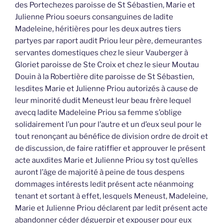
des Portechezes paroisse de St Sébastien, Marie et
Julienne Priou soeurs consanguines de ladite
Madeleine, héritières pour les deux autres tiers
partyes par raport audit Priou leur père, demeurantes
servantes domestiques chez le sieur Vauberger à
Gloriet paroisse de Ste Croix et chez le sieur Moutau
Douin à la Robertière dite paroisse de St Sébastien,
lesdites Marie et Julienne Priou autorizés à cause de
leur minorité dudit Meneust leur beau frère lequel
avecq ladite Madeleine Priou sa femme s’oblige
solidairement l’un pour l’autre et un d’eux seul pour le
tout renonçant au bénéfice de division ordre de droit et
de discussion, de faire ratiffier et approuver le présent
acte auxdites Marie et Julienne Priou sy tost qu’elles
auront l’âge de majorité à peine de tous despens
dommages intérests ledit présent acte néanmoing
tenant et sortant à effet, lesquels Meneust, Madeleine,
Marie et Julienne Priou déclarent par ledit présent acte
abandonner céder déguerpir et expouser pour eux