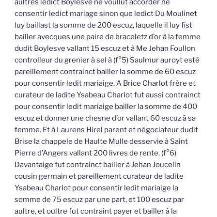
aultres ledict Boylesve ne voullut accorder ne
consentir ledict mariage sinon que ledict Du Moulinet
luy baillast la somme de 200 escuz, laquelle il luy fist
bailler avecques une paire de braceletz d’or à la femme
dudit Boylesve vallant 15 escuz et à Me Jehan Foullon
controlleur du grenier à sel à (f°5) Saulmur auroyt esté
pareillement contrainct bailler la somme de 60 escuz
pour consentir ledit mariaige. A Brice Charlot frère et
curateur de ladite Ysabeau Charlot fut aussi contrainct
pour consentir ledit mariaige bailler la somme de 400
escuz et donner une chesne d’or vallant 60 escuz à sa
femme. Et à Laurens Hirel parent et négociateur dudit
Brise la chappele de Haulte Mulle desservie à Saint
Pierre d’Angers vallant 200 livres de rente. (f°6)
Davantaige fut contrainct bailler à Jehan Joucelin
cousin germain et pareillement curateur de ladite
Ysabeau Charlot pour consentir ledit mariaige la
somme de 75 escuz par une part, et 100 escuz par
aultre, et oultre fut contraint payer et bailler à la