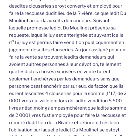
desdites clouseries seroyt converty et employé pour
faire la recousse dudit lieu de la Rivière, ce que ledit Du
Moulinet accorda auxdits demandeurs. Suivant
laquelle promesse ledict Du Moulinet présente sa
requeste, laquelle luy est enterignée et suyvant icelle
(f°16) luy est permis faire vendition publicquement en
jugement desdites clouseries. Au jour assigné pour en
faire la vente se trouvent lesdits demandeurs qui
avoient aultres personnes à leur dévotion, tellement
que lesdictes choses exposées en vente furent
seulement enchéryes par les demandeurs sans que
personne osast enchérir par sur eux, de faczon que ils
eurent lesdictes 4 clouseries pour la somme (f°17) de 2
000 livres qui valloient lors de ladite vendition 5 500
livres néanlmoings empesmchèrent que ladite somme
de 2 000 livres fust employée pour faire la recousse et
réméré dudit lieu de la Rivière et retinrent très bien
l’obligation par laquelle ledict Du Moulinet se estoyt