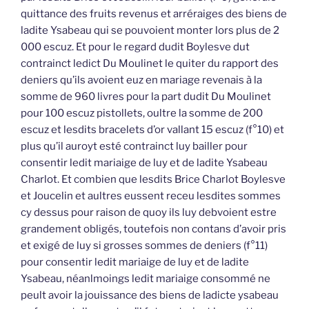
quittance des fruits revenus et arréraiges des biens de
ladite Ysabeau qui se pouvoient monter lors plus de 2
000 escuz. Et pour le regard dudit Boylesve dut
contrainct ledict Du Moulinet le quiter du rapport des
deniers qu’ils avoient euz en mariage revenais à la
somme de 960 livres pour la part dudit Du Moulinet
pour 100 escuz pistollets, oultre la somme de 200
escuz et lesdits bracelets d’or vallant 15 escuz (f°10) et
plus qu’il auroyt esté contrainct luy bailler pour
consentir ledit mariaige de luy et de ladite Ysabeau
Charlot. Et combien que lesdits Brice Charlot Boylesve
et Joucelin et aultres eussent receu lesdites sommes
cy dessus pour raison de quoy ils luy debvoient estre
grandement obligés, toutefois non contans d’avoir pris
et exigé de luy si grosses sommes de deniers (f°11)
pour consentir ledit mariaige de luy et de ladite
Ysabeau, néanlmoings ledit mariaige consommé ne
peult avoir la jouissance des biens de ladicte ysabeau