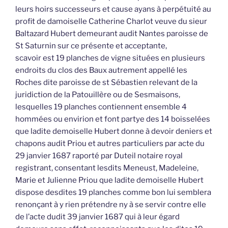
leurs hoirs successeurs et cause ayans à perpétuité au
profit de damoiselle Catherine Charlot veuve du sieur
Baltazard Hubert demeurant audit Nantes paroisse de
St Saturnin sur ce présente et acceptante,
scavoir est 19 planches de vigne situées en plusieurs
endroits du clos des Baux autrement appellé les
Roches dite paroisse de st Sébastien relevant de la
juridiction de la Patouillère ou de Sesmaisons,
lesquelles 19 planches contiennent ensemble 4
hommées ou envirion et font partye des 14 boisselées
que ladite demoiselle Hubert donne à devoir deniers et
chapons audit Priou et autres particuliers par acte du
29 janvier 1687 raporté par Duteil notaire royal
registrant, consentant lesdits Meneust, Madeleine,
Marie et Julienne Priou que ladite demoiselle Hubert
dispose desdites 19 planches comme bon lui semblera
renonçant à y rien prétendre ny à se servir contre elle
de l’acte dudit 39 janvier 1687 qui à leur égard