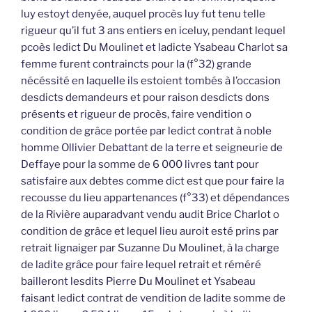
luy estoyt denyée, auquel procès luy fut tenu telle
rigueur qu’il fut 3 ans entiers en iceluy, pendant lequel
pcoès ledict Du Moulinet et ladicte Ysabeau Charlot sa
femme furent contraincts pour la (f°32) grande
nécéssité en laquelle ils estoient tombés à l’occasion
desdicts demandeurs et pour raison desdicts dons
présents et rigueur de procès, faire vendition o
condition de grâce portée par ledict contrat à noble
homme Ollivier Debattant de la terre et seigneurie de
Deffaye pour la somme de 6 000 livres tant pour
satisfaire aux debtes comme dict est que pour faire la
recousse du lieu appartenances (f°33) et dépendances
de la Rivière auparadvant vendu audit Brice Charlot o
condition de grâce et lequel lieu auroit esté prins par
retrait lignaiger par Suzanne Du Moulinet, à la charge
de ladite grâce pour faire lequel retrait et réméré
bailleront lesdits Pierre Du Moulinet et Ysabeau
faisant ledict contrat de vendition de ladite somme de