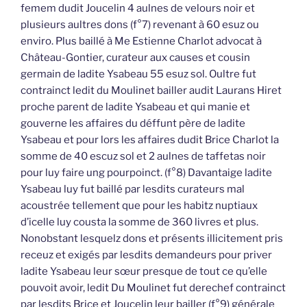
femem dudit Joucelin 4 aulnes de velours noir et
plusieurs aultres dons (f°7) revenant à 60 esuz ou
enviro. Plus baillé à Me Estienne Charlot advocat à
Château-Gontier, curateur aux causes et cousin
germain de ladite Ysabeau 55 esuz sol. Oultre fut
contrainct ledit du Moulinet bailler audit Laurans Hiret
proche parent de ladite Ysabeau et qui manie et
gouverne les affaires du déffunt père de ladite
Ysabeau et pour lors les affaires dudit Brice Charlot la
somme de 40 escuz sol et 2 aulnes de taffetas noir
pour luy faire ung pourpoinct. (f°8) Davantaige ladite
Ysabeau luy fut baillé par lesdits curateurs mal
acoustrée tellement que pour les habitz nuptiaux
d’icelle luy cousta la somme de 360 livres et plus.
Nonobstant lesquelz dons et présents illicitement pris
receuz et exigés par lesdits demandeurs pour priver
ladite Ysabeau leur sœur presque de tout ce qu’elle
pouvoit avoir, ledit Du Moulinet fut derechef contrainct
par lesdits Brice et Joucelin leur bailler (f°9) générale