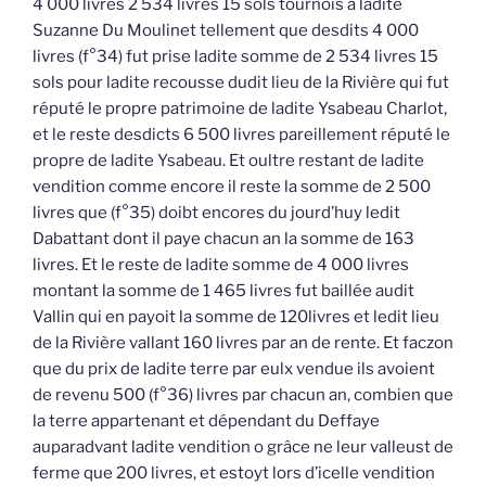
4 000 livres 2 534 livres 15 sols tournois à ladite
Suzanne Du Moulinet tellement que desdits 4 000
livres (f°34) fut prise ladite somme de 2 534 livres 15
sols pour ladite recousse dudit lieu de la Rivière qui fut
réputé le propre patrimoine de ladite Ysabeau Charlot,
et le reste desdicts 6 500 livres pareillement réputé le
propre de ladite Ysabeau. Et oultre restant de ladite
vendition comme encore il reste la somme de 2 500
livres que (f°35) doibt encores du jourd’huy ledit
Dabattant dont il paye chacun an la somme de 163
livres. Et le reste de ladite somme de 4 000 livres
montant la somme de 1 465 livres fut baillée audit
Vallin qui en payoit la somme de 120livres et ledit lieu
de la Rivière vallant 160 livres par an de rente. Et faczon
que du prix de ladite terre par eulx vendue ils avoient
de revenu 500 (f°36) livres par chacun an, combien que
la terre appartenant et dépendant du Deffaye
auparadvant ladite vendition o grâce ne leur valleust de
ferme que 200 livres, et estoyt lors d’icelle vendition