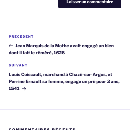
Navigation
Article
PRÉCÉDENT
de
précédent
Jean Marquis de la Mothe avait engagé un bien
l’article
dont il fait le réméré, 1628
Article
SUIVANT
suivant
Louis Coiscault, marchand à Chazé-sur-Argos, et
Perrine Ernault sa femme, engage un pré pour 3 ans,
1541
COMMENTAIRES RÉCENTS