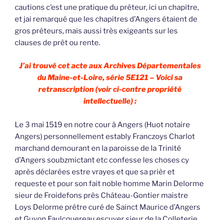
cautions c’est une pratique du prêteur, ici un chapitre,
et jai remarqué que les chapitres d’Angers étaient de
gros prêteurs, mais aussi très exigeants sur les
clauses de prêt ou rente.
J’ai trouvé cet acte aux Archives Départementales
du Maine-et-Loire, série 5E121 – Voici sa
retranscription (voir ci-contre propriété
intellectuelle) :
Le 3 mai 1519 en notre cour à Angers (Huot notaire
Angers) personnellement estably Franczoys Charlot
marchand demourant en la paroisse de la Trinité
d’Angers soubzmictant etc confesse les choses cy
après déclarées estre vrayes et que sa prièr et
requeste et pour son fait noble homme Marin Delorme
sieur de Froidefons près Château-Gontier maistre
Loys Delorme prêtre curé de Sainct Maurice d’Angers
et Guyon Faulcquereau escuyer sieur de la Colleterie