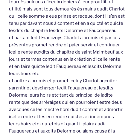
tournés aulcuns d’iceulx deniers à leur prouffilt et
utilité mais sont tous demourés ès mains dudit Charlot
qui icelle somme a eue prinse et receue, dont il s’en est
tenu par davant nous à content et en a quicté et quicte
lesdits du chapitre lesdits Delorme et Faucquereau
et partant ledit Franczoys Charlot a promis et par ces
présentes promet rendre et paier servir et continuer
icelle rente auxdits du chapitre de saint Maimbeuf aux
jours et termes contenus en la création d’icelle rente
et en faire quicte ledit Fauquereau et lesdits Delorme
leurs hoirs etc
et oultre a promis et promet iceluy Charlot aqcuiter
garantir et descharger ledit Fauquereau et lesdits
Delorme leurs hoirs etc tant du principal de ladite
rente que des arréraiges qui en pourroient estre deus
avecques ce les mectre hors dudit contrat et admortir
icelle rente et les en rendre quictes et indempnes
leurs hoirs etc toutefois et quant il plaira audit
Fauquereau et auxdits Delorme ou aians cause à la