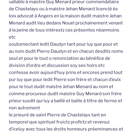
vallable à maistre Guy Menard prieur commendataire
de Chastelays ou à maistre Jehan Menard licencié ès
loix advocat à Angers en la maison dudit maistre Jehan
Menard audit lieu dedans Nouel prochainement venant
à la peine de tous intérestz ces présentes néanmoins
etc
soubzmectant ledit Daudyn tant pour luy que pour et
au nom dudit Pierre Daudyn et en chacun desdits noms
seul et pour le tout o renonciation au bénéfice de
division d’ordre et discussion soy ses hoirs etc
confesse avoir aujourd’huy prins et encores prend tout
pur luy que pour ledit Pierre son frère et chacun d’eulx
pour le tout dudit maistre Jehan Menard au nom et
comme procureur dudit maistre Guy Menard son frère
prieur susdit qui luy a baillé et baille à tiltre de ferme et
non autrement
le prieuré de saint Pierre de Chastelays tant en
temporel que spirituel fruictz profictz et revenuz
d’iceluy avec tous les droits honneurs préeminances et