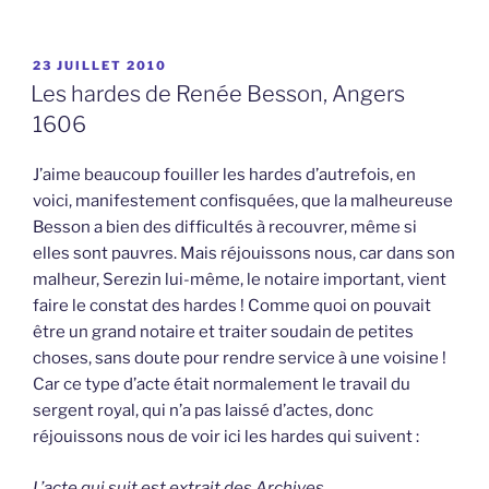
PUBLIÉ
23 JUILLET 2010
LE
Les hardes de Renée Besson, Angers
1606
J’aime beaucoup fouiller les hardes d’autrefois, en
voici, manifestement confisquées, que la malheureuse
Besson a bien des difficultés à recouvrer, même si
elles sont pauvres. Mais réjouissons nous, car dans son
malheur, Serezin lui-même, le notaire important, vient
faire le constat des hardes ! Comme quoi on pouvait
être un grand notaire et traiter soudain de petites
choses, sans doute pour rendre service à une voisine !
Car ce type d’acte était normalement le travail du
sergent royal, qui n’a pas laissé d’actes, donc
réjouissons nous de voir ici les hardes qui suivent :
L’acte qui suit est extrait des Archives