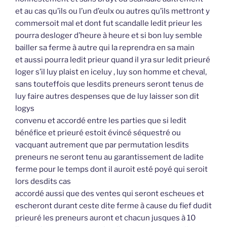
et au cas qu’ils ou l’un d’eulx ou autres qu’ils mettront y
commersoit mal et dont fut scandalle ledit prieur les
pourra desloger d’heure à heure et si bon luy semble
bailler sa ferme à autre qui la reprendra en sa main
et aussi pourra ledit prieur quand il yra sur ledit prieuré
loger s’il luy plaist en iceluy , luy son homme et cheval,
sans touteffois que lesdits preneurs seront tenus de
luy faire autres despenses que de luy laisser son dit
logys
convenu et accordé entre les parties que si ledit
bénéfice et prieuré estoit évincé séquestré ou
vacquant autrement que par permutation lesdits
preneurs ne seront tenu au garantissement de ladite
ferme pour le temps dont il auroit esté poyé qui seroit
lors desdits cas
accordé aussi que des ventes qui seront escheues et
escheront durant ceste dite ferme à cause du fief dudit
prieuré les preneurs auront et chacun jusques à 10