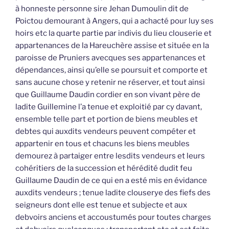
à honneste personne sire Jehan Dumoulin dit de
Poictou demourant à Angers, qui a achacté pour luy ses
hoirs etc la quarte partie par indivis du lieu clouserie et
appartenances de la Hareuchère assise et située en la
paroisse de Pruniers avecques ses appartenances et
dépendances, ainsi qu’elle se poursuit et comporte et
sans aucune chose y retenir ne réserver, et tout ainsi
que Guillaume Daudin cordier en son vivant père de
ladite Guillemine l’a tenue et exploitié par cy davant,
ensemble telle part et portion de biens meubles et
debtes qui auxdits vendeurs peuvent compéter et
appartenir en tous et chacuns les biens meubles
demourez à partaiger entre lesdits vendeurs et leurs
cohéritiers de la succession et hérédité dudit feu
Guillaume Daudin de ce qui en a esté mis en évidance
auxdits vendeurs ; tenue ladite clouserye des fiefs des
seigneurs dont elle est tenue et subjecte et aux
debvoirs anciens et accoustumés pour toutes charges