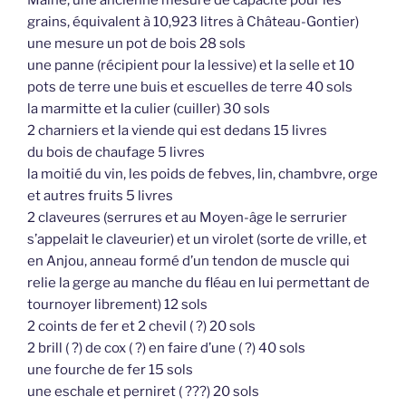
grains, équivalent à 10,923 litres à Château-Gontier)
une mesure un pot de bois 28 sols
une panne (récipient pour la lessive) et la selle et 10
pots de terre une buis et escuelles de terre 40 sols
la marmitte et la culier (cuiller) 30 sols
2 charniers et la viende qui est dedans 15 livres
du bois de chaufage 5 livres
la moitié du vin, les poids de febves, lin, chambvre, orge
et autres fruits 5 livres
2 claveures (serrures et au Moyen-âge le serrurier
s’appelait le claveurier) et un virolet (sorte de vrille, et
en Anjou, anneau formé d’un tendon de muscle qui
relie la gerge au manche du fléau en lui permettant de
tournoyer librement) 12 sols
2 coints de fer et 2 chevil ( ?) 20 sols
2 brill ( ?) de cox ( ?) en faire d’une ( ?) 40 sols
une fourche de fer 15 sols
une eschale et perniret ( ???) 20 sols