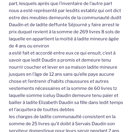
part, lesquels après que l’inventaire de l’autre part
nous a esté représenté par lesdits establiz qui ont dict
estre des meubles demeurés de la communauté dudit
Daudin et de ladite deffunte Séjourné y faire arrest le
prix duquel revient à la somme de 269 livres 8 sols de
laquelle en appartient la moitié à ladite mineure âgée
de 4 ans ou environ
a esté fait et accordé entre eux ce qui ensuit, c’est à
savoir que ledit Daudin a promis et demeure tenu
nourrir coucher et lever en sa maison ladite mineure
jusques en l’âge de 12 ans sans qu’elle paye aucune
chose et l’entrenir d’habits chaussures et autres
vestements nécessaires et la somme de 60 livres tz
laquelle somme iceluy Daudin demeure tenu paier et
bailler à ladite Elizabeth Daudin sa fille dans ledit temps
et l’acquitera de touttes debtes
les charges de ladite communaulté consistent en la
somme de 25 livres qu’il doibt à Servais Daudin son
serviteur domestique pour leurs servir pendant 2 ans