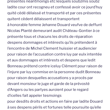
présentes néantmoings etc lesquels soubzmis soubz
ladite cour ont recogneu et confessé avoir ce jourd’huy
quité cédé délaissé et transporté et par ces présentes
quitent cèdent délaissent et transportent
à honorable femme Jehanne Douard veufve de deffunt
Nicolas Planté demeurant audit Château-Gontier à ce
présente tous et chacuns les droits de réparation
despens dommages et intérests qu’ils prétendent à
l’encontre de Michel Clement huissier et audiencier
pour raison de l’accusation contre luy par eulx intentée
et aux dommages et intérests et despens que ledit
Bonneau prétend contre iceluy Clément pour raison de
l’injure par luy commise en la personne dudit Bonneau
pour raison desquelles accusations y a procès par
devant monsieur le juge et garde de la prévosté
d’Angers ou les partyes auroient pour le regard
d’icelles fait appeler tesmoings
pour desdits droits et actions en faire par ladite Douard
à ses despens périls et fortunes telle poursuite qu’elle