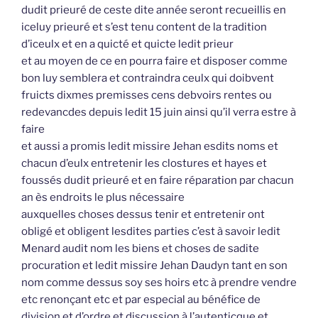
dudit prieuré de ceste dite année seront recueillis en
iceluy prieuré et s’est tenu content de la tradition
d’iceulx et en a quicté et quicte ledit prieur
et au moyen de ce en pourra faire et disposer comme
bon luy semblera et contraindra ceulx qui doibvent
fruicts dixmes premisses cens debvoirs rentes ou
redevancdes depuis ledit 15 juin ainsi qu’il verra estre à
faire
et aussi a promis ledit missire Jehan esdits noms et
chacun d’eulx entretenir les clostures et hayes et
foussés dudit prieuré et en faire réparation par chacun
an ès endroits le plus nécessaire
auxquelles choses dessus tenir et entretenir ont
obligé et obligent lesdites parties c’est à savoir ledit
Menard audit nom les biens et choses de sadite
procuration et ledit missire Jehan Daudyn tant en son
nom comme dessus soy ses hoirs etc à prendre vendre
etc renonçant etc et par especial au bénéfice de
division et d’ordre et discussion à l’autenticque et