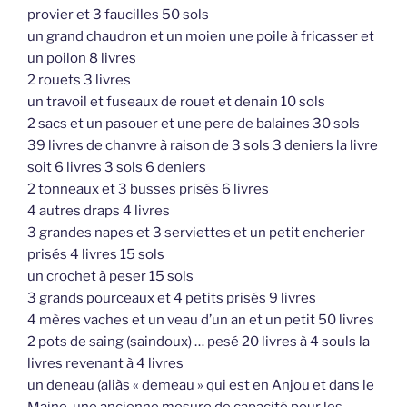
provier et 3 faucilles 50 sols
un grand chaudron et un moien une poile à fricasser et
un poilon 8 livres
2 rouets 3 livres
un travoil et fuseaux de rouet et denain 10 sols
2 sacs et un pasouer et une pere de balaines 30 sols
39 livres de chanvre à raison de 3 sols 3 deniers la livre
soit 6 livres 3 sols 6 deniers
2 tonneaux et 3 busses prisés 6 livres
4 autres draps 4 livres
3 grandes napes et 3 serviettes et un petit encherier
prisés 4 livres 15 sols
un crochet à peser 15 sols
3 grands pourceaux et 4 petits prisés 9 livres
4 mères vaches et un veau d’un an et un petit 50 livres
2 pots de saing (saindoux) … pesé 20 livres à 4 souls la
livres revenant à 4 livres
un deneau (aliàs « demeau » qui est en Anjou et dans le
Maine, une ancienne mesure de capacité pour les