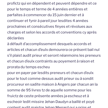
profictz qui en dépendent et peuvent dépendre et ce
pour le temps et terme de 4 années entières et
parfaites à commencer du 15 juin dernier et à
continuer et fynir à pareil jour lesdites 4 années
prochaines et consécutives finyes et révolues aux
charges et selon les accords et conventions cy après
déclarées
à défault d’accomplissement desquels accords et
articles et chacun d’eulx demourera ce présent bail nul
s’il plaist audit prieur et seront néanmoins les preneurs
et chacun d’eulx contraints au poyement à raison et
prorata du temps escheu
pour en payer par lesdits preneurs et chacun d’eulx
pour le tout comme dessus audit prieur ou à sondit
procureur en sadite maison à Angers par chacun an la
somme de 95 livres tz de aquelle somme pour les
fruictz de ceste présente années ja escheuz et à
escheoir ledit missire Jehan Daudyn a baillé et poyé
content audit maistre Jehan Menard qui a prins et