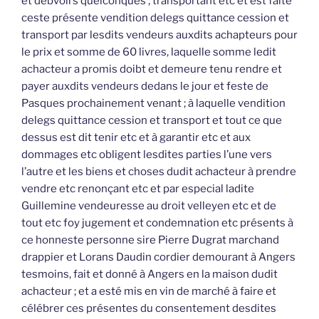
et debvoirs quelconques ; transportant etc et est faite
ceste présente vendition delegs quittance cession et
transport par lesdits vendeurs auxdits achapteurs pour
le prix et somme de 60 livres, laquelle somme ledit
achacteur a promis doibt et demeure tenu rendre et
payer auxdits vendeurs dedans le jour et feste de
Pasques prochainement venant ; à laquelle vendition
delegs quittance cession et transport et tout ce que
dessus est dit tenir etc et à garantir etc et aux
dommages etc obligent lesdites parties l’une vers
l’autre et les biens et choses dudit achacteur à prendre
vendre etc renonçant etc et par especial ladite
Guillemine vendeuresse au droit velleyen etc et de
tout etc foy jugement et condemnation etc présents à
ce honneste personne sire Pierre Dugrat marchand
drappier et Lorans Daudin cordier demourant à Angers
tesmoins, fait et donné à Angers en la maison dudit
achacteur ; et a esté mis en vin de marché à faire et
célébrer ces présentes du consentement desdites