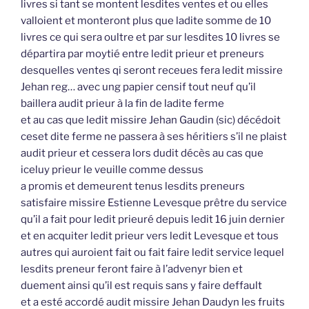
livres si tant se montent lesdites ventes et ou elles
valloient et monteront plus que ladite somme de 10
livres ce qui sera oultre et par sur lesdites 10 livres se
départira par moytié entre ledit prieur et preneurs
desquelles ventes qi seront receues fera ledit missire
Jehan reg… avec ung papier censif tout neuf qu’il
baillera audit prieur à la fin de ladite ferme
et au cas que ledit missire Jehan Gaudin (sic) décédoit
ceset dite ferme ne passera à ses héritiers s’il ne plaist
audit prieur et cessera lors dudit décès au cas que
iceluy prieur le veuille comme dessus
a promis et demeurent tenus lesdits preneurs
satisfaire missire Estienne Levesque prêtre du service
qu’il a fait pour ledit prieuré depuis ledit 16 juin dernier
et en acquiter ledit prieur vers ledit Levesque et tous
autres qui auroient fait ou fait faire ledit service lequel
lesdits preneur feront faire à l’advenyr bien et
duement ainsi qu’il est requis sans y faire deffault
et a esté accordé audit missire Jehan Daudyn les fruits