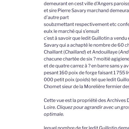
demeurant en cest ville d’Angers paroisse
et sire Pierre Savary marchand demeuran
d’autre part
soubzmettant respectivement etc confess
eulx le marché qui s’ensuit
c’est à savoir que ledit Guillotin a vendu
Savary qui a achapté le nombre de 60 cha
Chaillant (
Chailland
) et Andouillaye (
Ando
chacune chartée de six ? moitié agigiene 
et de quatre carrez à ? en barre sans y a
pesant 160 poix de forge faisant 1 755 l
000 petit poix (
poids
) tel que ledit Guil
Chomet sieur de la Morelière fermier des
Cette vue est la propriété des Archives
Loire.
Cliquez pour agrandir avec un gro
optimale.
lequel nombre de fer ledit Guillotin deme