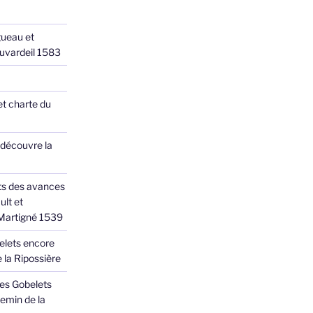
ueau et
Juvardeil 1583
et charte du
 découvre la
ts des avances
ult et
 Martigné 1539
elets encore
 la Ripossière
des Gobelets
emin de la