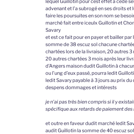
lequel Guillotin pour cest effet a cédé se
advenant et l’a subrogé en ses droits et 
faire les poursuites en son nom se besoi
marché fait entre iceulx Guillotin et Cho
Savary
et est ce fait pour en payer et bailler par 
somme de 38 escuz sol chacune chartée 
chartées lors de la livraison, 20 autres 3 
20 autres chartées 3 mois après leur livr
d’Angers maison dudit Guillotin à chacu
ou l’ung d’eux passé, pourra ledit Guilloti
ledit Savary payable à 3 jours au prix du
despens dommages et intérests
je n’ai pas très bien compris si il y exist
spécifique aux retards de paiement de
et outre en faveur dudit marché ledit Sav
audit Guillotin la somme de 40 escuz sol 