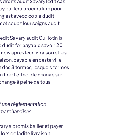
s droits audit Savary ledit cas
luy baillera procuration pour
ng est avecq copie dudit
met soubz leur seigns audit
ledit Savary audit Guillotin la
dudit fer payable savoir 20
mois après leur livraison et les
aison, payable en ceste ville
n des 3 termes, lesquels termes
n tirer l’effect de change sur
 change à peine de tous
ait une réglementation
s marchandises
ary a promis bailler et payer
lors de ladite livraison …