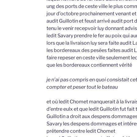
ung des ports de ceste ville le plus com
jour d’octobre prochainement venant et sy
audit Guillotin et feust arrivé audit port 
tenu le venir recepvoir luy donnant advis
ledit Savary prendre le fer au poix qui a
lors que la livraison luy sera faite audit
les bordereaux des pesées faites audit La
faire repeser en ceste ville seulement ledi
que les bordereaux contiennent vérité
je n’ai pas compris en quoi consistait cett
compter et peser tout le bateau
et où ledit Chomet manquerait à la livrai
d’entre eulx et que ledit Guillotin fut fai
Guillotin a droit aux despens dommages e
Savary les despens dommages et intérests
prétendre contre ledit Chomet