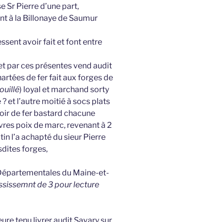
 Sr Pierre d’une part,
t à la Billonaye de Saumur
ent avoir fait et font entre
 et par ces présentes vend audit
rtées de fer fait aux forges de
uillé
) loyal et marchand sorty
? et l’autre moitié à socs plats
voir de fer bastard chacune
ivres poix de marc, revenant à 2
lotin l’a achapté du sieur Pierre
dites forges,
 Départementales du Maine-et-
ssissemnt de 3 pour lecture
ure tenu livrer audit Savary sur