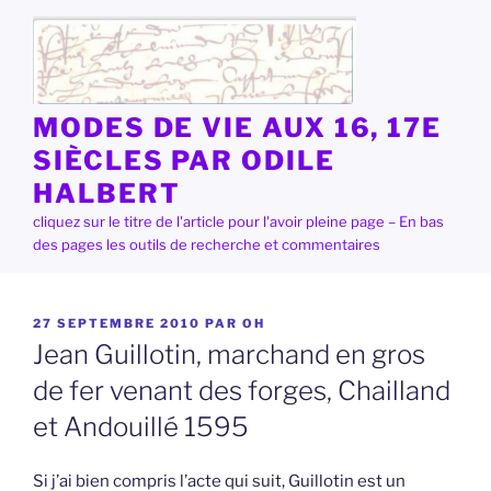
Aller
au
contenu
principal
MODES DE VIE AUX 16, 17E
SIÈCLES PAR ODILE
HALBERT
cliquez sur le titre de l'article pour l'avoir pleine page – En bas
des pages les outils de recherche et commentaires
PUBLIÉ
27 SEPTEMBRE 2010
PAR
OH
LE
Jean Guillotin, marchand en gros
de fer venant des forges, Chailland
et Andouillé 1595
Si j’ai bien compris l’acte qui suit, Guillotin est un