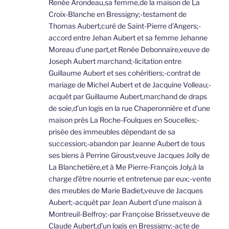
Renée Arondeau,sa femme,de la maison de La
Croix-Blanche en Bressigny;-testament de
Thomas Aubert,curé de Saint-Pierre d’Angers;-
accord entre Jehan Aubert et sa femme Jehanne
Moreau d’une part,et Renée Debonnaire,veuve de
Joseph Aubert marchand;-licitation entre
Guillaume Aubert et ses cohéritiers;-contrat de
mariage de Michel Aubert et de Jacquine Volleau;-
acquêt par Guillaume Aubert,marchand de draps
de soie,d’un logis en la rue Chaperonnière et d’une
maison près La Roche-Foulques en Soucelles;-
prisée des immeubles dépendant de sa
succession;-abandon par Jeanne Aubert de tous
ses biens à Perrine Giroust,veuve Jacques Jolly de
La Blanchetière,et à Me Pierre-François Joly,à la
charge d’être nourrie et entretenue par eux;-vente
des meubles de Marie Badiet,veuve de Jacques
Aubert;-acquêt par Jean Aubert d’une maison à
Montreuil-Belfroy;-par Françoise Brisset,veuve de
Claude Aubert,d’un logis en Bressigny;-acte de