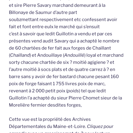
et sire Pierre Savary marchand demeurant à la
Billonaye de Saumur d’autre part
soubzmettant respectivement etc confessent avoir
fait et font entre eulx le marché qui s’ensuit
c’est à savoir que ledit Guillotin a vendu et par ces
présentes vend audit Savary qui a achapté le nombre
de 60 chartées de fer fait aux forges de Chaillant
(
Chailland
) et Andouillaye (
Andouillé
) loyal et marchand
sorty chacune chartée de six ? moitié agigiene ? et
l’autre moitié à socs plats et de quatre carrez à ? en
barre sans y avoir de fer bastard chacune pesant 160
poix de forge faisant 1 755 livres poix de marc,
revenant à 2 000 petit poix (
poids
) tel que ledit
Guillotin l’a achapté du sieur Pierre Chomet sieur de la
Morelière fermier desdites forges,
Cette vue est la propriété des Archives
Départementales du Maine-et-Loire.
Cliquez pour