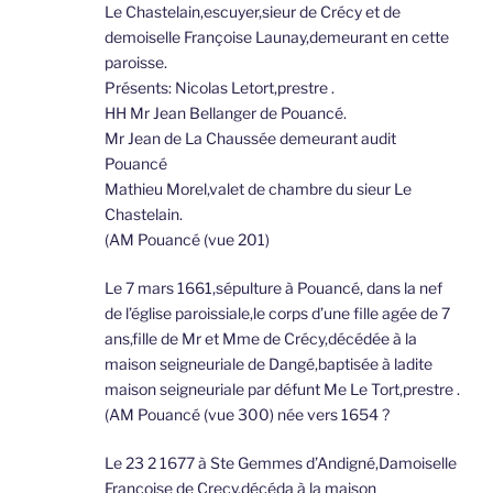
Le Chastelain,escuyer,sieur de Crécy et de
demoiselle Françoise Launay,demeurant en cette
paroisse.
Présents: Nicolas Letort,prestre .
HH Mr Jean Bellanger de Pouancé.
Mr Jean de La Chaussée demeurant audit
Pouancé
Mathieu Morel,valet de chambre du sieur Le
Chastelain.
(AM Pouancé (vue 201)
Le 7 mars 1661,sépulture à Pouancé, dans la nef
de l’église paroissiale,le corps d’une fille agée de 7
ans,fille de Mr et Mme de Crécy,décédée à la
maison seigneuriale de Dangé,baptisée à ladite
maison seigneuriale par défunt Me Le Tort,prestre .
(AM Pouancé (vue 300) née vers 1654 ?
Le 23 2 1677 à Ste Gemmes d’Andigné,Damoiselle
Françoise de Crecy,décéda à la maison