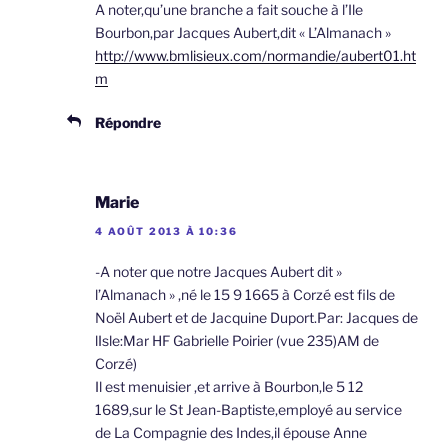
A noter,qu’une branche a fait souche à l’Ile
Bourbon,par Jacques Aubert,dit « L’Almanach »
http://www.bmlisieux.com/normandie/aubert01.ht
m
Répondre
Marie
4 AOÛT 2013 À 10:36
-A noter que notre Jacques Aubert dit »
l’Almanach » ,né le 15 9 1665 à Corzé est fils de
Noël Aubert et de Jacquine Duport.Par: Jacques de
lIsle:Mar HF Gabrielle Poirier (vue 235)AM de
Corzé)
Il est menuisier ,et arrive à Bourbon,le 5 12
1689,sur le St Jean-Baptiste,employé au service
de La Compagnie des Indes,il épouse Anne