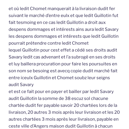
et où ledit Chomet manquerait à la livraison dudit fer
suivant le marché d’entre eulx et que ledit Guillotin fut
fait tesmoing en ce cas ledit Guillotin a droit aux
despens dommages et intérests ains aura ledit Savary
les despens dommages et intérests que ledit Guillotin
pourrait prétendre contre ledit Chomet
lequel Guillotin pour cest effet a cédé ses droits audit
Savary ledit cas advenant et l’a subrogé en ses droits
et luy baillera procuration pour faire les poursuites en
son nom se besoing est avecq copie dudit marché fait
entre iceulx Guillotin et Chomet soubz leur seigns
audit Savary
et est ce fait pour en payer et bailler par ledit Savary
audit Guillotin la somme de 38 escuz sol chacune
chartée dudit fer payable savoir 20 chartées lors de la
livraison, 20 autres 3 mois après leur livraison et les 20
autres chartées 3 mois après leur livraison, payable en
ceste ville d’Angers maison dudit Guillotin à chacun