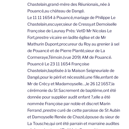
Chastelain,grand-mère des Réunionais,,née à
Pouancé,au château de Dangé.
Le 11 11 1654 à Pouancé,mariage de Philippe Le
Chastelain,escuyer,sieur de Cressy,et Demoiselle
Françoise de Launay Prés: VetD Mr Nicolas Le
Fort,prestre vicaire en ladite église et de Mr
Mathurin Dupont,procureur du Roy au grenier à sel
de Pouancé et de Pierre Planté,sieur de La
Cormeraye,Témoin.(vue 209) AM de Pouancé.
Pouancé Le 23 11 1654 Françoise
Chastelain,baptisée à la Maison Seigneuriale de
Dangé,pour le péril et nécessité,une fille,enfant de
Mr de Crécy et Madamoyselle…,le 26 12 1657,la
cérémonie du St Sacrement de baptême,ont été
donnée pour suppléer audit enfant ?,elle a été
nommée Françoise par noble et discret Marin
Ferrand ,prestre curé de cette paroisse de St Aubin
et Damoyselle Renée de Chazé,épouse du sieur de
La Tousche,qui ont été parrain et marraine audites