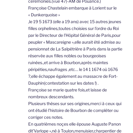
cérémonies.(vue 47)-AM de Pouancé.)
Françoise Chastelain embarque à Lorient sur le
« Dunkerquoise »
,le 19 5 1673 (elle a 19 ans) avec 15 autres jeunes
filles orphelines,toutes choisies sur l’ordre du Roi
par le Directeur de l’Hôpital Général de Paris,pour
peupler « Mascareigne »,elle aurait été admise au
pensionnat de La Salpétrière à Paris dans la partie
réservée aux filles nobles ou bourgeoises
ruinées.,et arrive à Bourbon,après maintes
péripéties,naufrages ,etc… le 14 1 1674 où 1676
?,elle échappe également au massacre de Fort-
Dauphin(contestation sur les dates !) .
Françoise se marie quatre fois,et laisse de
nombreux descendants.
Plusieurs thèses sur ses origines,merci à ceux qui
ont étudié l’histoire de Bourbon de compléter ou
corriger ces notes.
En quatrièmes noçes elle épouse Auguste Panon
dit’Varlope »,né à Toulon,menuisier,charpentier de