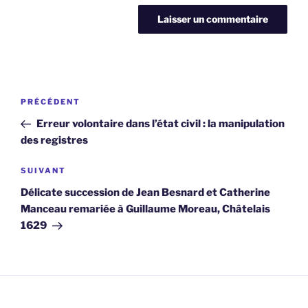
Navigation
Article
PRÉCÉDENT
de
précédent
Erreur volontaire dans l’état civil : la manipulation
l’article
des registres
Article
SUIVANT
suivant
Délicate succession de Jean Besnard et Catherine
Manceau remariée à Guillaume Moreau, Châtelais
1629