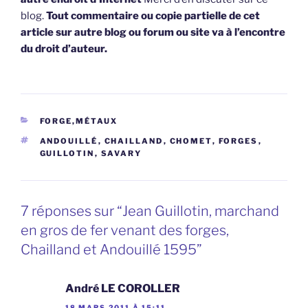
blog.
Tout commentaire ou copie partielle de cet
article sur autre blog ou forum ou site va à l’encontre
du droit d’auteur.
CATÉGORIES
FORGE,MÉTAUX
ÉTIQUETTES
ANDOUILLÉ
,
CHAILLAND
,
CHOMET
,
FORGES
,
GUILLOTIN
,
SAVARY
7 réponses sur “Jean Guillotin, marchand
en gros de fer venant des forges,
Chailland et Andouillé 1595”
André LE COROLLER
18 MARS 2011 À 15:11