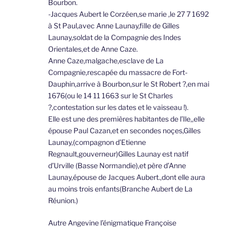
Bourbon.
-Jacques Aubert le Corzéen,se marie ,le 27 7 1692
à St Paul,avec Anne Launay,fille de Gilles
Launay,soldat de la Compagnie des Indes
Orientales,et de Anne Caze.
Anne Caze,malgache,esclave de La
Compagnie,rescapée du massacre de Fort-
Dauphin,arrive à Bourbon,sur le St Robert ?,en mai
1676(ou le 14 11 1663 sur le St Charles
?,contestation sur les dates et le vaisseau !).
Elle est une des premières habitantes de l’Ile,,elle
épouse Paul Cazan,et en secondes noçes,Gilles
Launay,(compagnon d’Etienne
Regnault,gouverneur)Gilles Launay est natif
d’Urville (Basse Normandie),et père d’Anne
Launay,épouse de Jacques Aubert.,dont elle aura
au moins trois enfants(Branche Aubert de La
Réunion.)
Autre Angevine l’énigmatique Françoise