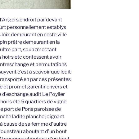
d’Angers endroit par devant
urt personnellement establys
 loix demeurant en ceste ville
rpin prêtre demeurant en la
aultre part, soubzmectant
rs hoirs etc confessent avoir
contreschange et permutations
uyvent c’est à scavoir que ledit
 transporté en par ces présentes
te et promet garentir envers et
e d’eschange audit Le Poylier
 hoirs etc 5 quartiers de vigne
 le port de Pons paroisse de
nche ladite planche joignant
 à cause de sa femme d’aultre
 Bouesteau aboutant d’un bout
s 3 bregeons aboutans d’un bout