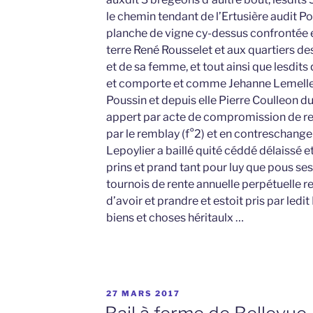
le chemin tendant de l’Ertusière audit Po
planche de vigne cy-dessus confrontée et
terre René Rousselet et aux quartiers de
et de sa femme, et tout ainsi que lesdits
et comporte et comme Jehanne Lemelle
Poussin et depuis elle Pierre Coulleon 
appert par acte de compromission de retr
par le remblay (f°2) et en contreschange
Lepoylier a baillé quité céddé délaissé e
prins et prand tant pour luy que pous se
tournois de rente annuelle perpétuelle ren
d’avoir et prandre et estoit pris par ledi
biens et choses héritaulx …
PUBLIÉ
27 MARS 2017
LE