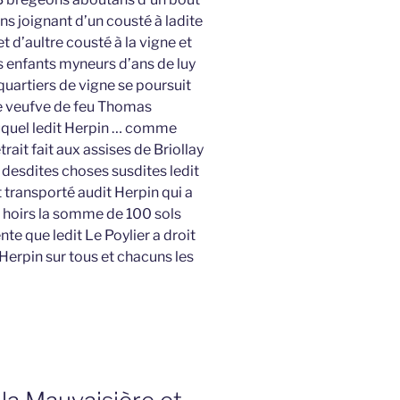
ns joignant d’un cousté à ladite
 d’aultre cousté à la vigne et
s enfants myneurs d’ans de luy
 quartiers de vigne se poursuit
 veufve de feu Thomas
duquel ledit Herpin … comme
ait fait aux assises de Briollay
 desdites choses susdites ledit
t transporté audit Herpin qui a
s hoirs la somme de 100 sols
te que ledit Le Poylier a droit
t Herpin sur tous et chacuns les