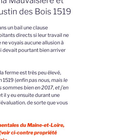
 la Mauvaisière et
gustin des Bois 1519
ans un bail une clause
tants directs si leur travail ne
e ne voyais aucune allusion à
i devait pourtant bien arriver
 la ferme est très peu élevé,
 1519 (
enfin pas nous, mais le
ous sommes bien en 2017, et j’en
 et il y eu ensuite durant une
 dévaluation. de sorte que vous
entales du Maine-et-Loire,
(voir ci-contre propriété