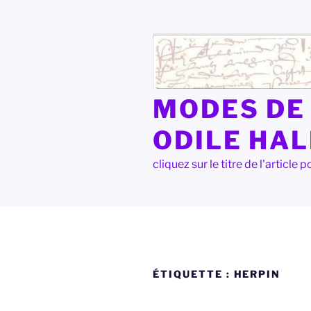
Aller
au
contenu
principal
MODES DE 
ODILE HA
cliquez sur le titre de l'articl
ÉTIQUETTE :
HERPIN