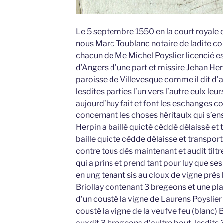
Le 5 septembre 1550 en la court royale 
nous Marc Toublanc notaire de ladite co
chacun de Me Michel Poyslier licencié es
d’Angers d’une part et missire Jehan He
paroisse de Villevesque comme il dit d’
lesdites parties l’un vers l’autre eulx leu
aujourd’huy fait et font les eschanges 
concernant les choses héritaulx qui s’ens
Herpin a baillé quicté céddé délaissé et
baille quicte cèdde délaisse et transpor
contre tous dès maintenant et audit tiltr
qui a prins et prend tant pour luy que ses
en ung tenant sis au cloux de vigne près
Briollay contenant 3 bregeons et une pla
d’un cousté la vigne de Laurens Poyslier
cousté la vigne de la veufve feu (blanc)
auxdit 3 bregeons d’aultre bout, lesdit