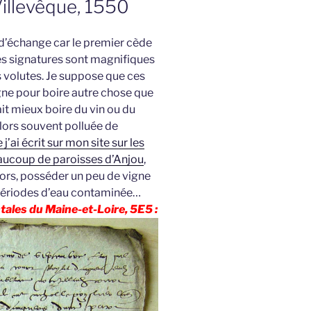
Villevêque, 1550
 d’échange car le premier cède
Les signatures sont magnifiques
s volutes. Je suppose que ces
gne pour boire autre chose que
lait mieux boire du vin ou du
 alors souvent polluée de
’ai écrit sur mon site sur les
aucoup de paroisses d’Anjou
,
ors, posséder un peu de vigne
s périodes d’eau contaminée…
ales du Maine-et-Loire, 5E5 :