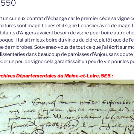
 1550
et un curieux contrat d’échange car le premier cède sa vigne c
natures sont magnifiques et il signe Lepaslier avec de magnif
itants d’Angers avaient besoin de vigne pour boire autre cho
oque il fallait mieux boire du vin ou du cidre, plutôt que de l’ea
ée de microbes.
Souvenez-vous de tout ce que j’ai écrit sur mo
dissenteries dans beaucoup de paroisses d’Anjou
, sans doute
der un peu de vigne cela garantissait un peu de vin pour les 
rchives Départementales du Maine-et-Loire, 5E5 :