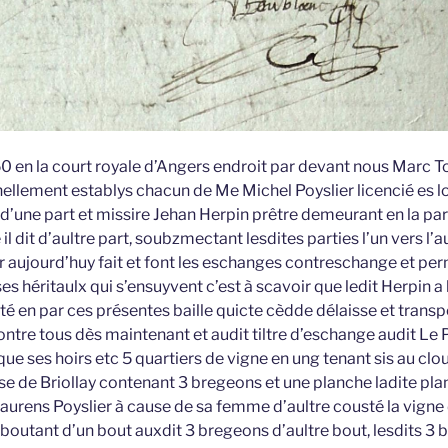
 en la court royale d’Angers endroit par devant nous Marc T
nellement establys chacun de Me Michel Poyslier licencié es 
 d’une part et missire Jehan Herpin prêtre demeurant en la pa
 dit d’aultre part, soubzmectant lesdites parties l’un vers l’au
r aujourd’huy fait et font les eschanges contreschange et pe
s héritaulx qui s’ensuyvent c’est à scavoir que ledit Herpin a
té en par ces présentes baille quicte cèdde délaisse et trans
ontre tous dès maintenant et audit tiltre d’eschange audit Le Po
que ses hoirs etc 5 quartiers de vigne en ung tenant sis au clo
se de Briollay contenant 3 bregeons et une planche ladite pla
Laurens Poyslier à cause de sa femme d’aultre cousté la vigne 
boutant d’un bout auxdit 3 bregeons d’aultre bout, lesdits 3