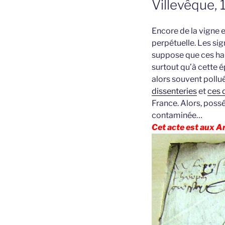
Villevêque,
Encore de la vigne 
perpétuelle. Les sig
suppose que ces hab
surtout qu’à cette ép
alors souvent pollu
dissenteries
et
ces 
France. Alors, possé
contaminée…
Cet acte est aux A