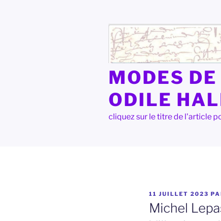
Aller
au
contenu
principal
MODES DE 
ODILE HA
cliquez sur le titre de l'articl
PUBLIÉ
11 JUILLET 2023
P
LE
Michel Lepas