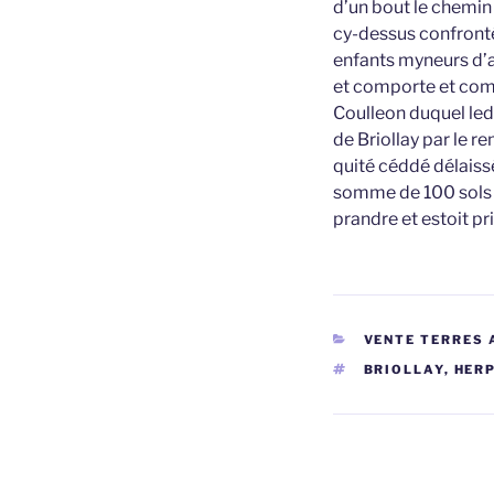
d’un bout le chemin 
cy-dessus confrontée
enfants myneurs d’an
et comporte et com
Coulleon duquel led
de Briollay par le r
quité céddé délaissé
somme de 100 sols to
prandre et estoit pr
CATÉGORIES
VENTE TERRES 
ÉTIQUETTES
BRIOLLAY
,
HER