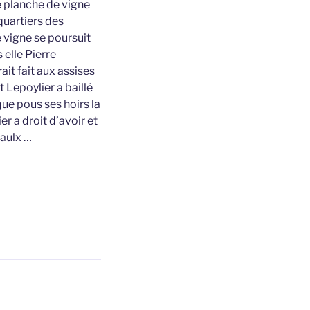
e planche de vigne
quartiers des
e vigne se poursuit
elle Pierre
it fait aux assises
 Lepoylier a baillé
que pous ses hoirs la
r a droit d’avoir et
taulx …