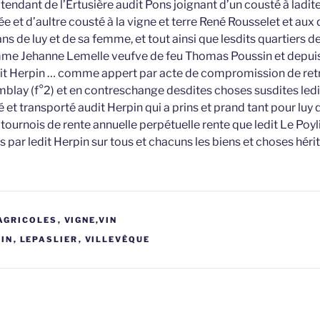
tendant de l’Ertusière audit Pons joignant d’un cousté à ladit
 et d’aultre cousté à la vigne et terre René Rousselet et aux 
s de luy et de sa femme, et tout ainsi que lesdits quartiers d
me Jehanne Lemelle veufve de feu Thomas Poussin et depuis 
it Herpin … comme appert par acte de compromission de retra
emblay (f°2) et en contreschange desdites choses susdites ledit
 et transporté audit Herpin qui a prins et prand tant pour luy 
urnois de rente annuelle perpétuelle rente que ledit Le Poylie
is par ledit Herpin sur tous et chacuns les biens et choses héri
AGRICOLES
,
VIGNE,VIN
PIN
,
LEPASLIER
,
VILLEVÊQUE