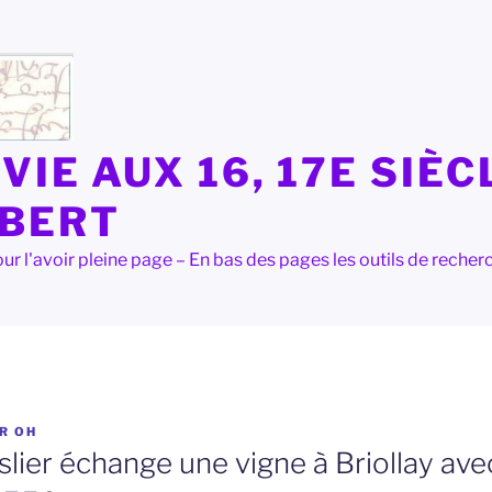
VIE AUX 16, 17E SIÈC
LBERT
e pour l'avoir pleine page – En bas des pages les outils de rec
AR
OH
lier échange une vigne à Briollay ave