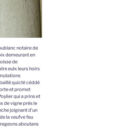
oublanc notaire de
loix demeurant en
roisse de
tre eulx leurs hoirs
rmutations
 baillé quicté céddé
porte et promet
ylier qui a prins et
ux de vigne près le
nche joignant d’un
de la veufve feu
 bregeons aboutans