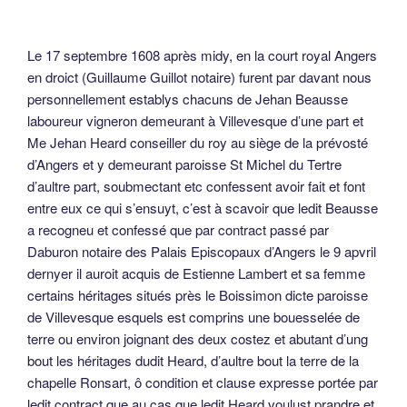
Le 17 septembre 1608 après midy, en la court royal Angers
en droict (Guillaume Guillot notaire) furent par davant nous
personnellement establys chacuns de Jehan Beausse
laboureur vigneron demeurant à Villevesque d’une part et
Me Jehan Heard conseiller du roy au siège de la prévosté
d’Angers et y demeurant paroisse St Michel du Tertre
d’aultre part, soubmectant etc confessent avoir fait et font
entre eux ce qui s’ensuyt, c’est à scavoir que ledit Beausse
a recogneu et confessé que par contract passé par
Daburon notaire des Palais Episcopaux d’Angers le 9 apvril
dernyer il auroit acquis de Estienne Lambert et sa femme
certains héritages situés près le Boissimon dicte paroisse
de Villevesque esquels est comprins une bouesselée de
terre ou environ joignant des deux costez et abutant d’ung
bout les héritages dudit Heard, d’aultre bout la terre de la
chapelle Ronsart, ô condition et clause expresse portée par
ledit contract que au cas que ledit Heard voulust prandre et