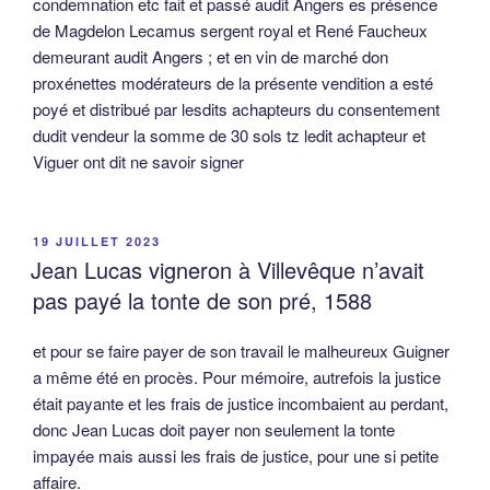
condemnation etc fait et passé audit Angers es présence
de Magdelon Lecamus sergent royal et René Faucheux
demeurant audit Angers ; et en vin de marché don
proxénettes modérateurs de la présente vendition a esté
poyé et distribué par lesdits achapteurs du consentement
dudit vendeur la somme de 30 sols tz ledit achapteur et
Viguer ont dit ne savoir signer
PUBLIÉ
19 JUILLET 2023
LE
Jean Lucas vigneron à Villevêque n’avait
pas payé la tonte de son pré, 1588
et pour se faire payer de son travail le malheureux Guigner
a même été en procès. Pour mémoire, autrefois la justice
était payante et les frais de justice incombaient au perdant,
donc Jean Lucas doit payer non seulement la tonte
impayée mais aussi les frais de justice, pour une si petite
affaire.