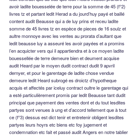
avoir ladite bouesselée de terre pour la somme de 45 (f°2)
livres tz et partant ledit Herad a du jourd’huy payé et baillé
content audit Beausse qui a de luy prins et receu ladite
somme de 45 livres tz en espèce de pieces de 16 soulz et
aultre monnoye avec les ventes au prorata d’aultant que
ledit beausse luy a asseuré les avoir payées et a promins
l’en acquicter vers qui il appartiendra et à ce moyen ladite
bouessellée de terre demeure bien et deument acquise
audit Heard par le moyen dudit contract dudit 9 apvril
dernyer, et pour le garentage de ladite chose vendue
demeure ledit Heard subrogé es droictz d’hypotheque
acquis et affectés par iceluy contract oultre le garentage qui
a esté particulièrement promis par ledit Beausse tant dudit
principal que payement des ventes dont et du tout lesdites
partyes sont venues à ung et d’accord tellement que à tout
ce (f°3) dessus est dict tenir et entretenir obligent lesdites
partyes leurs hoyrs etc biens etc foy jugement et
condemnation etc fait et passé audit Angers en notre tablier