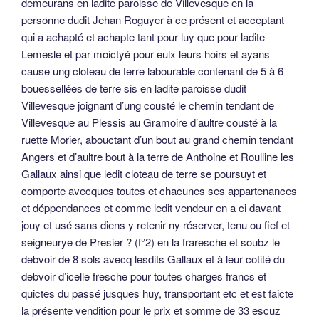
demeurans en ladite paroisse de Villevesque en la
personne dudit Jehan Roguyer à ce présent et acceptant
qui a achapté et achapte tant pour luy que pour ladite
Lemesle et par moictyé pour eulx leurs hoirs et ayans
cause ung cloteau de terre labourable contenant de 5 à 6
bouessellées de terre sis en ladite paroisse dudit
Villevesque joignant d’ung cousté le chemin tendant de
Villevesque au Plessis au Gramoire d’aultre cousté à la
ruette Morier, abouctant d’un bout au grand chemin tendant
Angers et d’aultre bout à la terre de Anthoine et Roulline les
Gallaux ainsi que ledit cloteau de terre se poursuyt et
comporte avecques toutes et chacunes ses appartenances
et déppendances et comme ledit vendeur en a ci davant
jouy et usé sans diens y retenir ny réserver, tenu ou fief et
seigneurye de Presier ? (f°2) en la fraresche et soubz le
debvoir de 8 sols avecq lesdits Gallaux et à leur cotité du
debvoir d’icelle fresche pour toutes charges francs et
quictes du passé jusques huy, transportant etc et est faicte
la présente vendition pour le prix et somme de 33 escuz