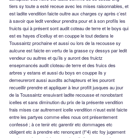
tiers sy toute a esté receue avec les mises raisonnables, et
est ladite vendition faicte oultre aux charges cy après c’est
à savoir que ledit vendeur prendra pour et à son profils les
fruicts qui à présent sont audit coteau de terre et le boys qui
est es hayes d’icelluy et en couppe le tout dedans le
Toussaintz prochaine et aussi ou lors de la recousse sy
aulcune est faicte en vertu de la grasse cy dessys par ledit
vendeur ou aultres et qu’ils y auront des fruictz
ensepmancés audit cloteau de terre et des fruics des
arbres y estans et aussi du boys en couppe ils y
demeureront aussi auxdits achapteurs et les pouront
recueillir prendre et appliquer à leur profilt jusques au jour
de la Toussaintz ensuivant ladite recousse et nonobstant
icelles et sans diminution du prix de la présente vendition
frais mises car aultrement icelle vendition n’eust esté faicte
entre les partyes comme elles nous ont présentement
confessé ; à ce tenir etc garentir etc dommages etc
obligent etc à prendre etc renonçant (f°4) etc foy jugement