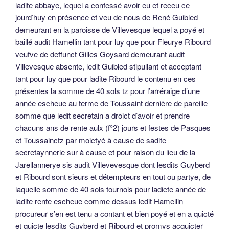
ladite abbaye, lequel a confessé avoir eu et receu ce
jourd’huy en présence et veu de nous de René Guibled
demeurant en la paroisse de Villevesque lequel a poyé et
baillé audit Hamellin tant pour luy que pour Fleurye Ribourd
veufve de deffunct Gilles Goysard demeurant audit
Villevesque absente, ledit Guibled stipullant et acceptant
tant pour luy que pour ladite Ribourd le contenu en ces
présentes la somme de 40 sols tz pour l’arréraige d’une
année escheue au terme de Toussaint dernière de pareille
somme que ledit secretain a droict d’avoir et prendre
chacuns ans de rente aulx (f°2) jours et festes de Pasques
et Toussainctz par moictyé à cause de sadite
secretaynnerie sur à cause et pour raison du lieu de la
Jarellannerye sis audit Villevevesque dont lesdits Guyberd
et Ribourd sont sieurs et détempteurs en tout ou partye, de
laquelle somme de 40 sols tournois pour ladicte année de
ladite rente escheue comme dessus ledit Hamellin
procureur s’en est tenu a contant et bien poyé et en a quicté
et quicte lesdits Guyberd et Ribourd et promys acquicter