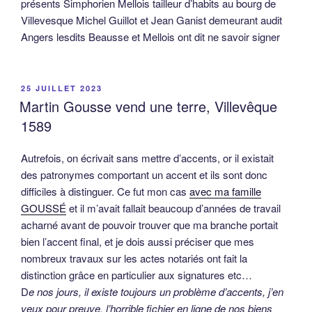
présents Simphorien Mellois tailleur d’habits au bourg de
Villevesque Michel Guillot et Jean Ganist demeurant audit
Angers lesdits Beausse et Mellois ont dit ne savoir signer
PUBLIÉ
25 JUILLET 2023
LE
Martin Gousse vend une terre, Villevêque
1589
Autrefois, on écrivait sans mettre d’accents, or il existait
des patronymes comportant un accent et ils sont donc
difficiles à distinguer. Ce fut mon cas
avec ma famille
GOUSSÉ
et il m’avait fallait beaucoup d’années de travail
acharné avant de pouvoir trouver que ma branche portait
bien l’accent final, et je dois aussi préciser que mes
nombreux travaux sur les actes notariés ont fait la
distinction grâce en particulier aux signatures etc…
D
e nos jours, il existe toujours un problème d’accents, j’en
veux pour preuve, l’horrible fichier en ligne de nos biens