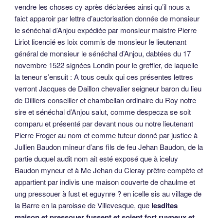
vendre les choses cy après déclarées ainsi qu’il nous a
faict apparoir par lettre d’auctorisation donnée de monsieur
le sénéchal d’Anjou expédiée par monsieur maistre Pierre
Liriot licencié es loix commis de monsieur le lieutenant
général de monsieur le sénéchal d’Anjou, dabtées du 17
novembre 1522 signées Londin pour le greffier, de laquelle
la teneur s’ensuit : A tous ceulx qui ces présentes lettres
verront Jacques de Daillon chevalier seigneur baron du lieu
de Dilliers conseiller et chambellan ordinaire du Roy notre
sire et sénéchal d’Anjou salut, comme despecza se soit
comparu et présenté par devant nous ou notre lieutenant
Pierre Froger au nom et comme tuteur donné par justice à
Jullien Baudon mineur d’ans fils de feu Jehan Baudon, de la
partie duquel audit nom ait esté exposé que à iceluy
Baudon myneur et à Me Jehan du Cleray prêtre compète et
appartient par indivis une maison couverte de chaulme et
ung pressouer à fust et eguynre ? en icelle sis au village de
la Barre en la paroisse de Villevesque, que
lesdites
maison et pressouer fussent et soient fort ruyneux et