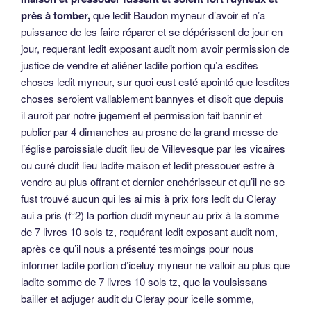
près à tomber,
que ledit Baudon myneur d’avoir et n’a
puissance de les faire réparer et se dépérissent de jour en
jour, requerant ledit exposant audit nom avoir permission de
justice de vendre et aliéner ladite portion qu’a esdites
choses ledit myneur, sur quoi eust esté apointé que lesdites
choses seroient vallablement bannyes et disoit que depuis
il auroit par notre jugement et permission fait bannir et
publier par 4 dimanches au prosne de la grand messe de
l’église paroissiale dudit lieu de Villevesque par les vicaires
ou curé dudit lieu ladite maison et ledit pressouer estre à
vendre au plus offrant et dernier enchérisseur et qu’il ne se
fust trouvé aucun qui les ai mis à prix fors ledit du Cleray
aui a pris (f°2) la portion dudit myneur au prix à la somme
de 7 livres 10 sols tz, requérant ledit exposant audit nom,
après ce qu’il nous a présenté tesmoings pour nous
informer ladite portion d’iceluy myneur ne valloir au plus que
ladite somme de 7 livres 10 sols tz, que la voulsissans
bailler et adjuger audit du Cleray pour icelle somme,