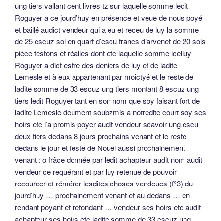
ung tiers vallant cent livres tz sur laquelle somme ledit
Roguyer a ce jourd’huy en présence et veue de nous poyé
et baillé audict vendeur qui a eu et receu de luy la somme
de 25 escuz sol en quart d’escu francs d’arvenet de 20 sols
pièce testons et réalles dont etc laquelle somme icelluy
Roguyer a dict estre des deniers de luy et de ladite
Lemesle et à eux appartenant par moictyé et le reste de
ladite somme de 33 escuz ung tiers montant 8 escuz ung
tiers ledit Roguyer tant en son nom que soy faisant fort de
ladite Lemesle deument soubzmis a notredite court soy ses
hoirs etc l’a promis poyer audit vendeur scavoir ung escu
deux tiers dedans 8 jours prochains venant et le reste
dedans le jour et feste de Nouel aussi prochainement
venant : o frâce donnée par ledit achapteur audit nom audit
vendeur ce requérant et par luy retenue de pouvoir
recourcer et rémérer lesdites choses vendeues (f°3) du
jourd’huy … prochainement venant et au-dedans … en
rendant poyant et refondant … vendeur ses hoirs etc audit
achapteur ses hoirs etc ladite somme de 33 escuz ung