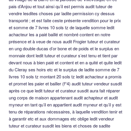
pais d’Anjou et tout ainsi qu’il est permis audit tuteur de
vendre lesdites choses par ladite permission cy dessus
transporté ; et est faite ceste présente vendition pour le prix
et somme de 7 livres 10 sols tz de laquelle somme ledit
achacteur les a paié baillé et nombré content en notre
présence et à veue de nous audit Frogier tuteur et curateur
en ung double ducas d’or bone et de poids et le surplus en
monnaie dont ledit tuteur et curateur s’est tenu et tient par
devant nous à bien paié et content et en a quité et quite ledit
du Cleray ses hoirs etc et le surplus de ladite somme de 7
livres 10 sols tz montant 20 sols tz ledit achacteur a promis
et promet les paier et bailler (f°4) audit tuteur vendeur susdit
après ce que ledit tuteur et curateur susdit aura fait réparer
ung corps de maison appartenant audit achapteur et audit
myneur en tant qu’il en appartient audit myneur et qu’il y est
tenu de réparations nécessaires, à laquelle vendition tenir et
à garantir etc et aux dommages etc oblige ledit vendeur
tuteur et curateur susdit les biens et choses de sadite