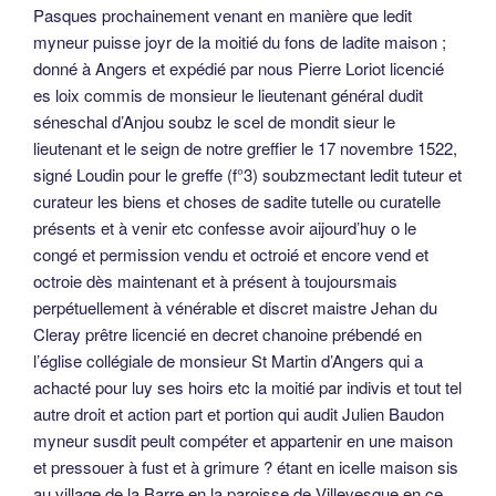
Pasques prochainement venant en manière que ledit
myneur puisse joyr de la moitié du fons de ladite maison ;
donné à Angers et expédié par nous Pierre Loriot licencié
es loix commis de monsieur le lieutenant général dudit
séneschal d’Anjou soubz le scel de mondit sieur le
lieutenant et le seign de notre greffier le 17 novembre 1522,
signé Loudin pour le greffe (f°3) soubzmectant ledit tuteur et
curateur les biens et choses de sadite tutelle ou curatelle
présents et à venir etc confesse avoir aijourd’huy o le
congé et permission vendu et octroié et encore vend et
octroie dès maintenant et à présent à toujoursmais
perpétuellement à vénérable et discret maistre Jehan du
Cleray prêtre licencié en decret chanoine prébendé en
l’église collégiale de monsieur St Martin d’Angers qui a
achacté pour luy ses hoirs etc la moitié par indivis et tout tel
autre droit et action part et portion qui audit Julien Baudon
myneur susdit peult compéter et appartenir en une maison
et pressouer à fust et à grimure ? étant en icelle maison sis
au village de la Barre en la paroisse de Villevesque en ce