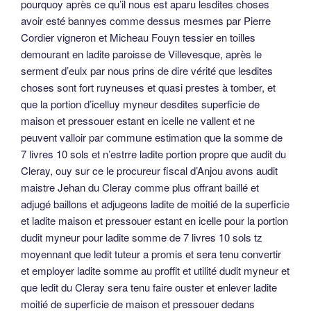
pourquoy après ce qu’il nous est aparu lesdites choses
avoir esté bannyes comme dessus mesmes par Pierre
Cordier vigneron et Micheau Fouyn tessier en toilles
demourant en ladite paroisse de Villevesque, après le
serment d’eulx par nous prins de dire vérité que lesdites
choses sont fort ruyneuses et quasi prestes à tomber, et
que la portion d’icelluy myneur desdites superficie de
maison et pressouer estant en icelle ne vallent et ne
peuvent valloir par commune estimation que la somme de
7 livres 10 sols et n’estrre ladite portion propre que audit du
Cleray, ouy sur ce le procureur fiscal d’Anjou avons audit
maistre Jehan du Cleray comme plus offrant baillé et
adjugé baillons et adjugeons ladite de moitié de la superficie
et ladite maison et pressouer estant en icelle pour la portion
dudit myneur pour ladite somme de 7 livres 10 sols tz
moyennant que ledit tuteur a promis et sera tenu convertir
et employer ladite somme au proffit et utilité dudit myneur et
que ledit du Cleray sera tenu faire ouster et enlever ladite
moitié de superficie de maison et pressouer dedans