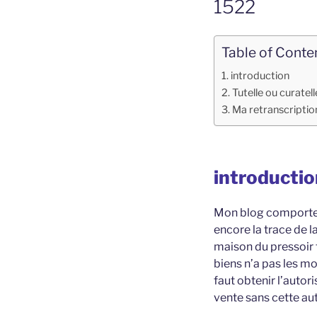
1522
Table of Conte
introduction
Tutelle ou curatell
Ma retranscription
introducti
Mon blog comporte dé
encore la trace de la
maison du pressoir t
biens n’a pas les mo
faut obtenir l’autor
vente sans cette aut