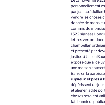
Le 17 novembre 1522
personnellement esta
par justice à Jullie
vendre les choses cy
donnée de monsieur 
commis de monsieur 
1522 signées Londin 
lettres verront Jacq
chambellan ordinair
et présenté par dev
justice à Jullien Ba
exposé que à iceluy
une maison couverte 
Barre en la paroiss
ruyneux et près à 
dépérissent de jour
et aliéner ladite po
choses seroient val
fait bannir et publi