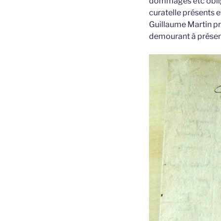
dommages etc oblige 
curatelle présents 
Guillaume Martin pr
demourant à présent