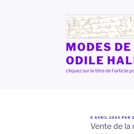
Aller
au
contenu
principal
MODES DE 
ODILE HA
cliquez sur le titre de l'articl
PUBLIÉ
5 AVRIL 2024
PAR
LE
Vente de la 