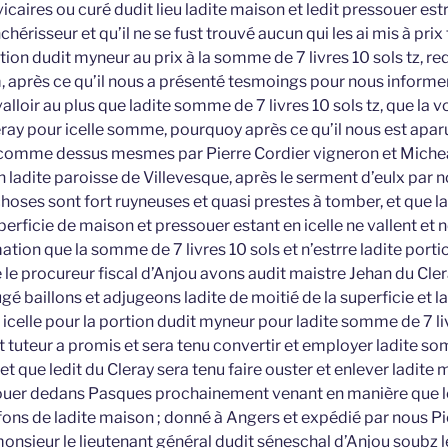
vicaires ou curé dudit lieu ladite maison et ledit pressouer est
chérisseur et qu’il ne se fust trouvé aucun qui les ai mis à prix 
ortion dudit myneur au prix à la somme de 7 livres 10 sols tz, re
 après ce qu’il nous a présenté tesmoings pour nous informer
alloir au plus que ladite somme de 7 livres 10 sols tz, que la vo
eray pour icelle somme, pourquoy après ce qu’il nous est apar
 comme dessus mesmes par Pierre Cordier vigneron et Michea
 ladite paroisse de Villevesque, après le serment d’eulx par n
choses sont fort ruyneuses et quasi prestes à tomber, et que la
rficie de maison et pressouer estant en icelle ne vallent et n
ion que la somme de 7 livres 10 sols et n’estrre ladite porti
ce le procureur fiscal d’Anjou avons audit maistre Jehan du C
jugé baillons et adjugeons ladite de moitié de la superficie et 
icelle pour la portion dudit myneur pour ladite somme de 7 liv
 tuteur a promis et sera tenu convertir et employer ladite so
et que ledit du Cleray sera tenu faire ouster et enlever ladite 
ouer dedans Pasques prochainement venant en manière que l
 fons de ladite maison ; donné à Angers et expédié par nous Pi
onsieur le lieutenant général dudit séneschal d’Anjou soubz l