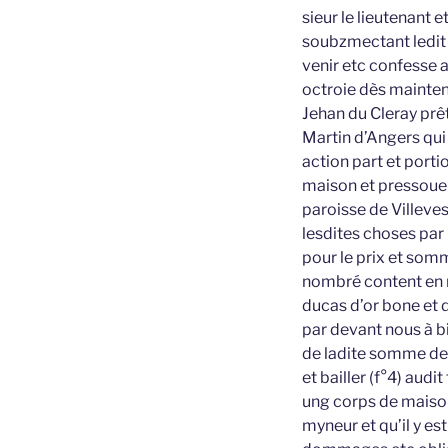
sieur le lieutenant 
soubzmectant ledit t
venir etc confesse a
octroie dès mainten
Jehan du Cleray prêt
Martin d’Angers qui a
action part et port
maison et pressouer 
paroisse de Villeves
lesdites choses par 
pour le prix et somm
nombré content en n
ducas d’or bone et d
par devant nous à bie
de ladite somme de 7
et bailler (f°4) audi
ung corps de maison
myneur et qu’il y est