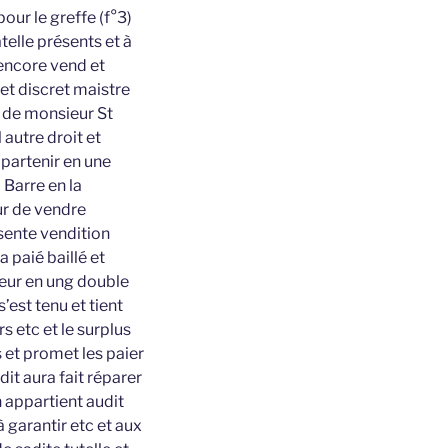
our le greffe (f°3)
telle présents et à
 encore vend et
et discret maistre
e de monsieur St
 autre droit et
ppartenir en une
 Barre en la
eur de vendre
ésente vendition
 paié baillé et
teur en ung double
’est tenu et tient
s etc et le surplus
 et promet les paier
dit aura fait réparer
 appartient audit
à garantir etc et aux