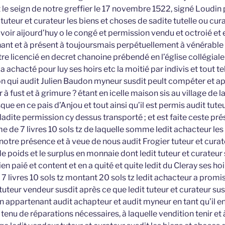
et le seign de notre greffier le 17 novembre 1522, signé Loudin p
uteur et curateur les biens et choses de sadite tutelle ou cura
voir aijourd’huy o le congé et permission vendu et octroié et
ant et à présent à toujoursmais perpétuellement à vénérable 
re licencié en decret chanoine prébendé en l’église collégial
 achacté pour luy ses hoirs etc la moitié par indivis et tout tel
ion qui audit Julien Baudon myneur susdit peult compéter et a
à fust et à grimure ? étant en icelle maison sis au village de la
que en ce pais d’Anjou et tout ainsi qu’il est permis audit tut
ladite permission cy dessus transporté ; et est faite ceste pr
e de 7 livres 10 sols tz de laquelle somme ledit achacteur les a
otre présence et à veue de nous audit Frogier tuteur et cura
e poids et le surplus en monnaie dont ledit tuteur et curateur s
n paié et content et en a quité et quite ledit du Cleray ses hoir
 livres 10 sols tz montant 20 sols tz ledit achacteur a promis
t tuteur vendeur susdit après ce que ledit tuteur et curateur sus
 appartenant audit achapteur et audit myneur en tant qu’il en
 tenu de réparations nécessaires, à laquelle vendition tenir et 