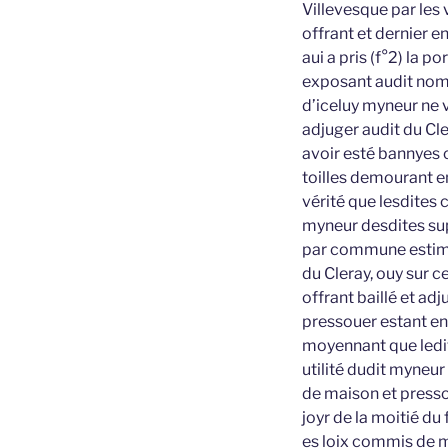
Villevesque par les 
offrant et dernier en
aui a pris (f°2) la p
exposant audit nom,
d’iceluy myneur ne v
adjuger audit du Cl
avoir esté bannyes
toilles demourant en
vérité que lesdites 
myneur desdites supe
par commune estimat
du Cleray, ouy sur 
offrant baillé et ad
pressouer estant en 
moyennant que ledit
utilité dudit myneur 
de maison et press
joyr de la moitié du
es loix commis de m