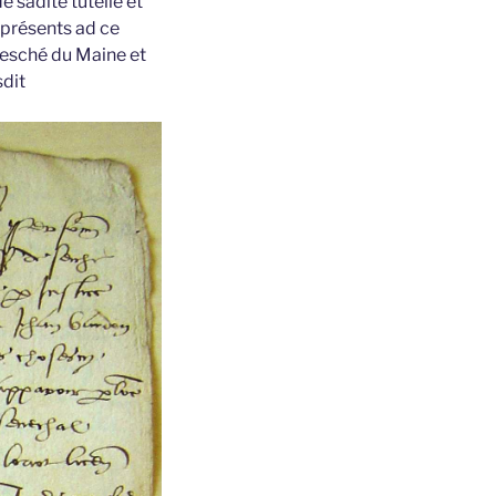
 sadite tutelle et
 présents ad ce
vesché du Maine et
sdit