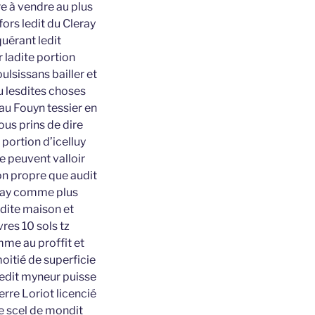
re à vendre au plus
fors ledit du Cleray
quérant ledit
 ladite portion
ulsissans bailler et
u lesdites choses
u Fouyn tessier en
ous prins de dire
 portion d’icelluy
e peuvent valloir
on propre que audit
leray comme plus
ladite maison et
res 10 sols tz
mme au proffit et
moitié de superficie
edit myneur puisse
erre Loriot licencié
e scel de mondit