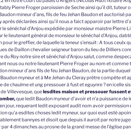
 en notre court du palais d’Angers (Nicolas Huot notaire An
bly Pierre Froger paroissien de Seche ainsi qu’il dit, tuteur
n Baudon mineur d’ans, fils de feu Jehan Baudon et auctorisé pa
 après déclarées ainsi qu’il nous a faict apparoir par lettre d
le sénéchal d’Anjou expédiée par monsieur maistre Pierre Liri
le lieutenant général de monsieur le sénéchal d’Anjou, dab
pour le greffier, de laquelle la teneur s’ensuit : A tous ceulx 
ues de Daillon chevalier seigneur baron du lieu de Dilliers cons
e du Roy notre sire et sénéchal d’Anjou salut, comme despec
ant nous ou notre lieutenant Pierre Froger au nom et comme 
udon mineur d’ans fils de feu Jehan Baudon, de la partie duquel
 Baudon myneur et à Me Jehan du Cleray prêtre compète et ap
de chaulme et ung pressouer à fust et eguynre ? en icelle sis 
e de Villevesque, que
lesdites maison et pressouer fussent et
tomber,
que ledit Baudon myneur d’avoir et n’a puissance de le
 en jour, requerant ledit exposant audit nom avoir permission 
rtion qu’a esdites choses ledit myneur, sur quoi eust esté apoin
lablement bannyes et disoit que depuis il auroit par notre ju
er par 4 dimanches au prosne de la grand messe de l’église paro