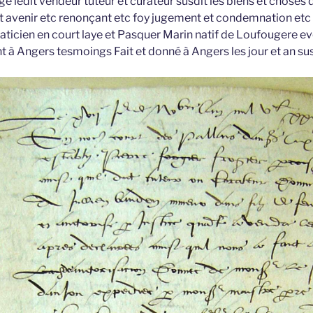
ledit vendeur tuteur et curateur susdit les biens et choses de
et avenir etc renonçant etc foy jugement et condemnation etc
aticien en court laye et Pasquer Marin natif de Loufougere e
 à Angers tesmoings Fait et donné à Angers les jour et an su