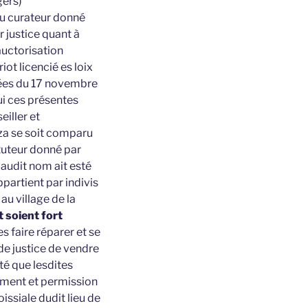
gers)
 ou curateur donné
r justice quant à
’auctorisation
ot licencié es loix
tées du 17 novembre
qui ces présentes
eiller et
za se soit comparu
tuteur donné par
 audit nom ait esté
partient par indivis
au village de la
 soient fort
s faire réparer et se
de justice de vendre
té que lesdites
gement et permission
issiale dudit lieu de